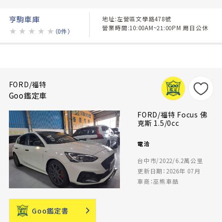
亨駒車庫
地址:左營區文學路478號
營業時間:10:00AM~21:00PM 周日公休
★
★
★
★
★
（0件）
FORD/福特
Goo鑑定車
FORD/福特 Focus 佛
克斯 1.5/0cc
電洽
台中市/2022/6.2萬公里
更新日期：2026年 07月
車商：巫熊車酷
Goo鑑定書