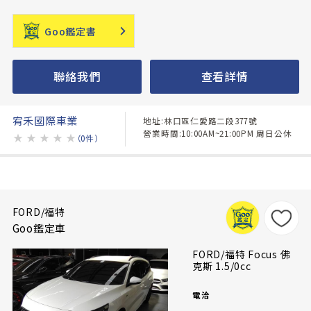
Goo鑑定書
聯絡我們
查看詳情
宥禾國際車業
地址:林口區仁愛路二段377號
營業時間:10:00AM~21:00PM 周日公休
★
★
★
★
★
（0件）
FORD/福特
Goo鑑定車
FORD/福特 Focus 佛
克斯 1.5/0cc
電洽