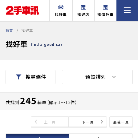
找好車
找好店
找海外車
首頁
找好車
找好車
find a good car
預設排列
搜尋條件
245
共找到
輛車（顯示1〜12件）
上一頁
下一頁
最後一頁