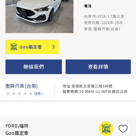
電洽
台南市/2024/1.7萬公里
更新日期：2026年 08月
車商：聖興汽車(台南)
Goo鑑定書
聯絡我們
查看詳情
聖興汽車(台南)
地址:安南區北安路三段160號
營業時間:10:00AM~21:00PM 周日公休
★
★
★
★
★
（0件）
FORD/福特
Goo鑑定車