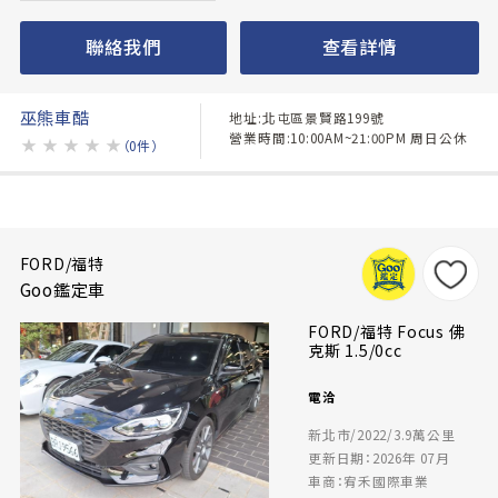
聯絡我們
查看詳情
巫熊車酷
地址:北屯區景賢路199號
營業時間:10:00AM~21:00PM 周日公休
★
★
★
★
★
（0件）
FORD/福特
Goo鑑定車
FORD/福特 Focus 佛
克斯 1.5/0cc
電洽
新北市/2022/3.9萬公里
更新日期：2026年 07月
車商：宥禾國際車業