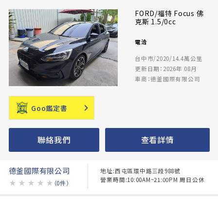
FORD/福特 Focus 佛
克斯 1.5/0cc
電洽
台中市/2020/14.4萬公里
更新日期：2026年 08月
車商：德釜國際有限公司
Goo鑑定書
聯絡我們
查看詳情
德釜國際有限公司
地址:西屯區環中路三段988號
營業時間:10:00AM~21:00PM 周日公休
★
★
★
★
★
（0件）