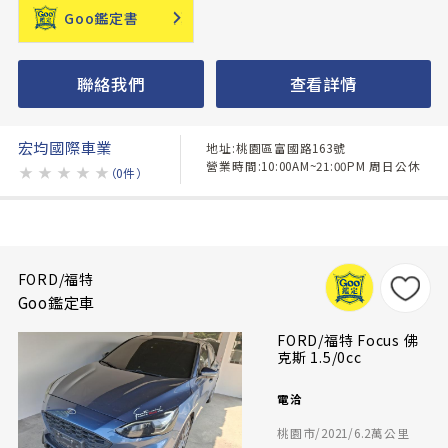
Goo鑑定書
聯絡我們
查看詳情
宏均國際車業
地址:桃園區富國路163號
營業時間:10:00AM~21:00PM 周日公休
★
★
★
★
★
（0件）
FORD/福特
Goo鑑定車
FORD/福特 Focus 佛
克斯 1.5/0cc
電洽
桃園市/2021/6.2萬公里