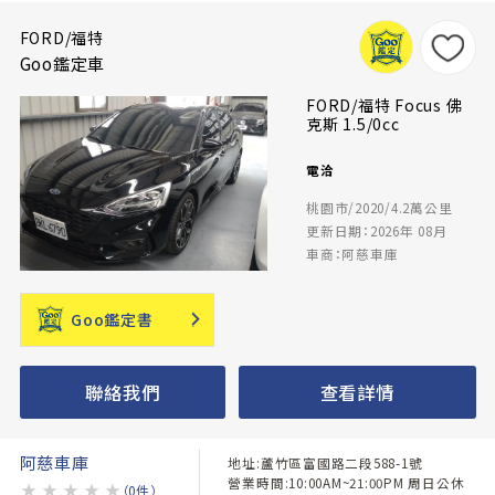
FORD/福特
Goo鑑定車
FORD/福特 Focus 佛
克斯 1.5/0cc
電洽
桃園市/2020/4.2萬公里
更新日期：2026年 08月
車商：阿慈車庫
Goo鑑定書
聯絡我們
查看詳情
阿慈車庫
地址:蘆竹區富國路二段588-1號
營業時間:10:00AM~21:00PM 周日公休
★
★
★
★
★
（0件）