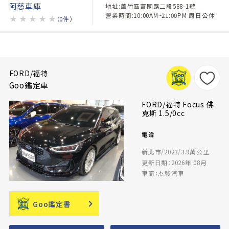
阿慈車庫
地址:蘆竹區富國路二段588-1號
營業時間:10:00AM~21:00PM 周日公休
★
★
★
★
★
（0件）
FORD/福特
Goo鑑定車
FORD/福特 Focus 佛
克斯 1.5/0cc
電洽
新北市/2023/3.9萬公里
更新日期：2026年 08月
車商：杰駿汽車
Goo鑑定書