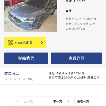
克斯 1.5/0cc
電洽
新北市/2023/6.3萬公里
更新日期：2026年 07月
車商：駿豪汽車
Goo鑑定書
聯絡我們
查看詳情
駿豪汽車
地址:汐止區南陽街103-2號
營業時間:10:00AM~21:00PM 周日公休
★
★
★
★
★
（0件）
上一頁
下一頁
最後一頁