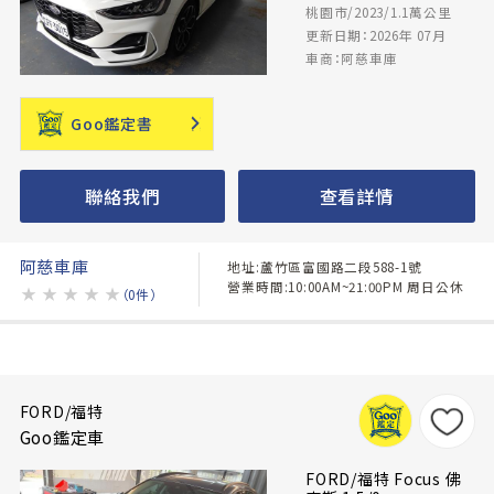
桃園市/2023/1.1萬公里
更新日期：2026年 07月
車商：阿慈車庫
Goo鑑定書
聯絡我們
查看詳情
阿慈車庫
地址:蘆竹區富國路二段588-1號
營業時間:10:00AM~21:00PM 周日公休
★
★
★
★
★
（0件）
FORD/福特
Goo鑑定車
FORD/福特 Focus 佛