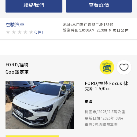
聯絡我們
查看詳情
杰駿汽車
地址:林口區仁愛路二段135號
營業時間:10:00AM~21:00PM 周日公休
★
★
★
★
★
（0件）
FORD/福特
Goo鑑定車
FORD/福特 Focus 佛
克斯 1.5/0cc
電洽
桃園市/2025/2.3萬公里
更新日期：2026年 08月
車商：宏均國際車業