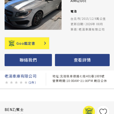
AMG/0cc
電洽
台北市/2015/12.9萬公里
更新日期：2026年 08月
車商：老湯車庫有限公司
Goo鑑定書
聯絡我們
查看詳情
老湯車庫有限公司
地址:北投區承德路七段401巷1009號
營業時間:10:00AM~21:00PM 周日公休
★
★
★
★
★
（1件）
BENZ/賓士