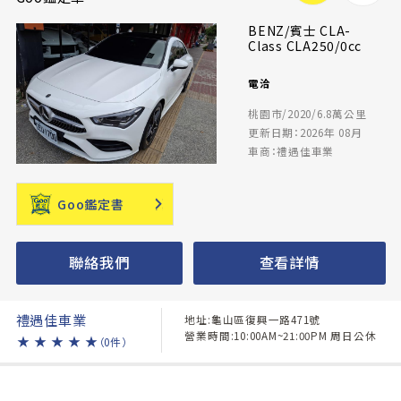
BENZ/賓士 CLA-
Class CLA250/0cc
電洽
桃園市/2020/6.8萬公里
更新日期：2026年 08月
車商：禮遇佳車業
Goo鑑定書
聯絡我們
查看詳情
禮遇佳車業
地址:龜山區復興一路471號
營業時間:10:00AM~21:00PM 周日公休
★
★
★
★
★
（0件）