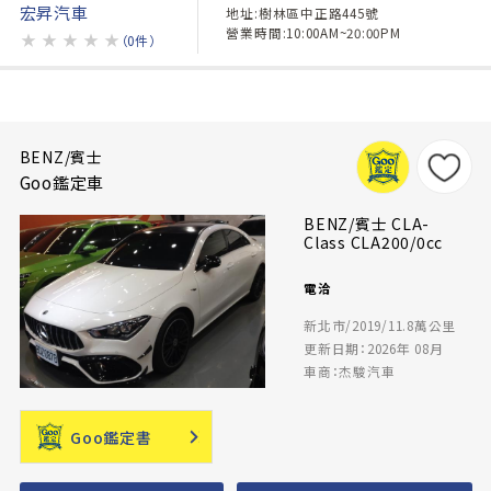
宏昇汽車
地址:樹林區中正路445號
營業時間:10:00AM~20:00PM
★
★
★
★
★
（0件）
BENZ/賓士
Goo鑑定車
BENZ/賓士 CLA-
Class CLA200/0cc
電洽
新北市/2019/11.8萬公里
更新日期：2026年 08月
車商：杰駿汽車
Goo鑑定書