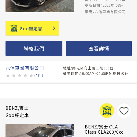
更新日期：2026年 08月
車商：六信車業有限公司
Goo鑑定書
聯絡我們
查看詳情
六信車業有限公司
地址:南屯區向上路三段505號
營業時間:10:00AM~21:00PM 周日公休
★
★
★
★
★
（0件）
BENZ/賓士
Goo鑑定車
BENZ/賓士 CLA-
Class CLA200/0cc