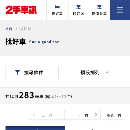
找好車
找好店
找海外車
首頁
找好車
找好車
find a good car
預設排列
搜尋條件
283
共找到
輛車（顯示1〜12件）
上一頁
下一頁
最後一頁