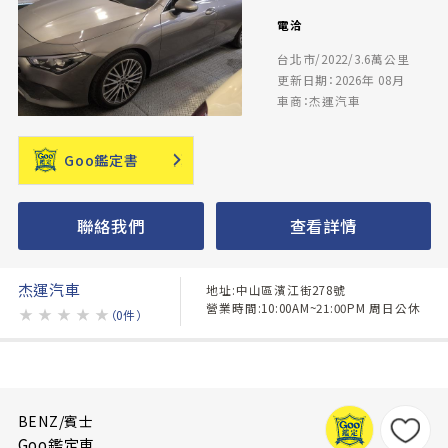
電洽
台北市/2022/3.6萬公里
更新日期：2026年 08月
車商：杰運汽車
Goo鑑定書
聯絡我們
查看詳情
杰運汽車
地址:中山區濱江街278號
營業時間:10:00AM~21:00PM 周日公休
★
★
★
★
★
（0件）
BENZ/賓士
Goo鑑定車