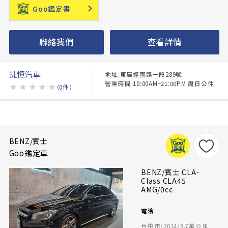
Goo鑑定書
聯絡我們
查看詳情
捷恒汽車
地址:東區經國路一段289號
營業時間:10:00AM~21:00PM 周日公休
★
★
★
★
★
（0件）
BENZ/賓士
Goo鑑定車
BENZ/賓士 CLA-
Class CLA45
AMG/0cc
電洽
台中市/2014/8.7萬公里