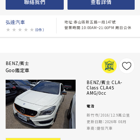
聯絡我們
查看詳情
弘達汽車
地址:泰山區新五路一段147號
營業時間:10:00AM~21:00PM 周日公休
★
★
★
★
★
（0件）
BENZ/賓士
Goo鑑定車
BENZ/賓士 CLA-
Class CLA45
AMG/0cc
電洽
新竹市/2016/12.9萬公里
更新日期：2026年 08月
車商：捷恒汽車