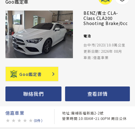
Goo鑑定車
BENZ/賓士 CLA-
Class CLA200
Shooting Brake/0cc
電洽
台中市/2023/10.0萬公里
更新日期：2026年 08月
車商：億嘉車業
Goo鑑定書
聯絡我們
查看詳情
億嘉車業
地址:霧峰區福新路2-2號
營業時間:10:00AM~21:00PM 周日公休
★
★
★
★
★
（0件）