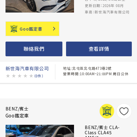
更新日期：2026年 08月
車商：新世海汽車有限公司
Goo鑑定書
聯絡我們
查看詳情
新世海汽車有限公司
地址:北屯區北屯路473巷2號
營業時間:10:00AM~21:00PM 周日公休
★
★
★
★
★
（0件）
BENZ/賓士
Goo鑑定車
BENZ/賓士 CLA-
Class CLA45