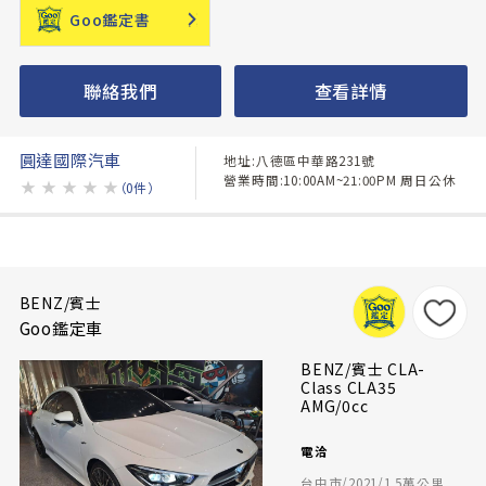
Goo鑑定書
聯絡我們
查看詳情
圓達國際汽車
地址:八德區中華路231號
營業時間:10:00AM~21:00PM 周日公休
★
★
★
★
★
（0件）
BENZ/賓士
Goo鑑定車
BENZ/賓士 CLA-
Class CLA35
AMG/0cc
電洽
台中市/2021/1.5萬公里