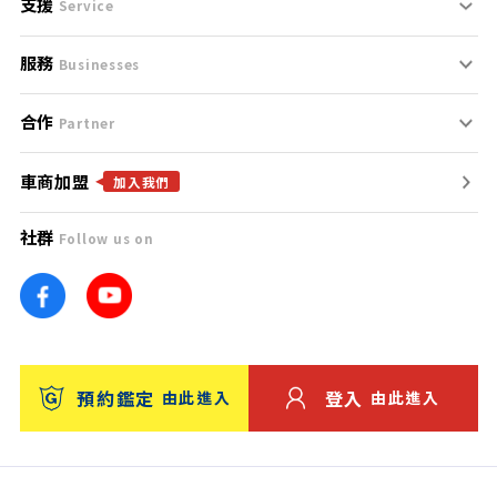
支援
刊登規範
Service
服務
支援中心
服務條款
Businesses
合作
什麼是Goo鑑定？
聯絡我們
免責聲明
Partner
車商加盟
合作夥伴
找好車
隱私權政策
加入我們
社群
Follow us on
廣告合作
找好店
團隊
找海外車
車訊網
消費者評價
台灣優良中古車商大獎
預約鑑定
登入
由此進入
由此進入
保固
收費服務