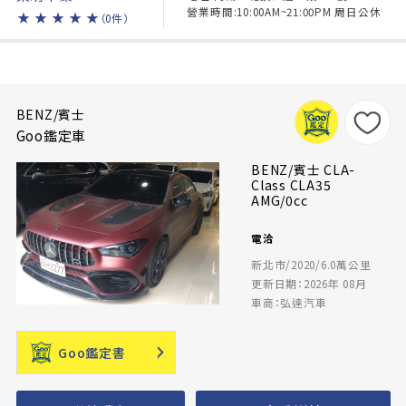
營業時間:10:00AM~21:00PM 周日公休
★
★
★
★
★
（0件）
BENZ/賓士
Goo鑑定車
BENZ/賓士 CLA-
Class CLA35
AMG/0cc
電洽
新北市/2020/6.0萬公里
更新日期：2026年 08月
車商：弘達汽車
Goo鑑定書