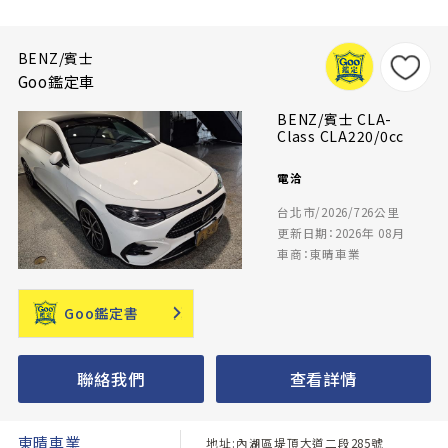
BENZ/賓士
Goo鑑定車
BENZ/賓士 CLA-
Class CLA220/0cc
電洽
台北市/2026/726公里
更新日期：2026年 08月
車商：東晴車業
Goo鑑定書
聯絡我們
查看詳情
東晴車業
地址:內湖區堤頂大道二段285號