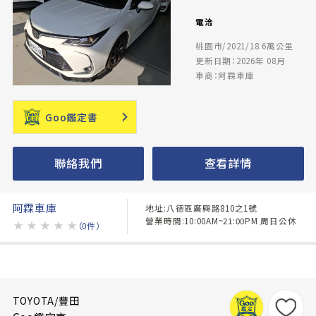
電洽
桃園市/2021/18.6萬公里
更新日期：2026年 08月
車商：阿霖車庫
Goo鑑定書
聯絡我們
查看詳情
阿霖車庫
地址:八德區廣興路810之1號
營業時間:10:00AM~21:00PM 周日公休
★
★
★
★
★
（0件）
TOYOTA/豐田