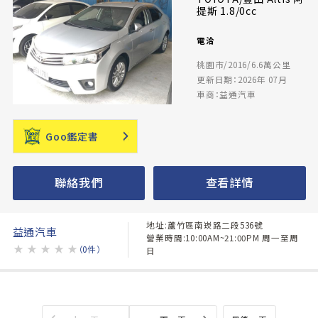
提斯 1.8/0cc
電洽
桃園市/2016/6.6萬公里
更新日期：2026年 07月
車商：益通汽車
Goo鑑定書
聯絡我們
查看詳情
地址:蘆竹區南崁路二段536號
益通汽車
營業時間:10:00AM~21:00PM 周一至周
★
★
★
★
★
（0件）
日