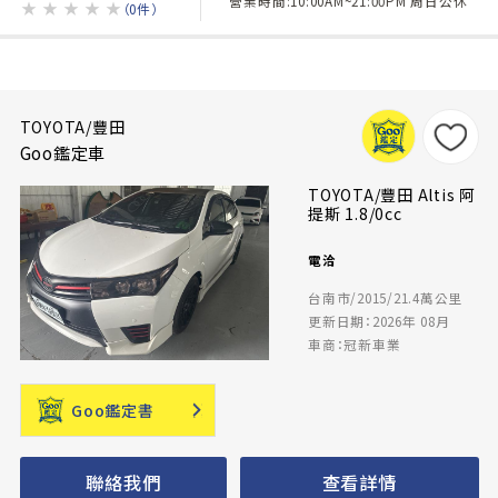
營業時間:10:00AM~21:00PM 周日公休
★
★
★
★
★
（0件）
TOYOTA/豐田
Goo鑑定車
TOYOTA/豐田 Altis 阿
提斯 1.8/0cc
電洽
台南市/2015/21.4萬公里
更新日期：2026年 08月
車商：冠新車業
Goo鑑定書
聯絡我們
查看詳情