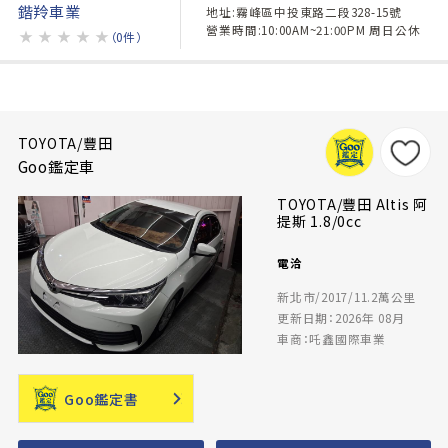
鍇羚車業
地址:霧峰區中投東路二段328-15號
營業時間:10:00AM~21:00PM 周日公休
★
★
★
★
★
（0件）
TOYOTA/豐田
Goo鑑定車
TOYOTA/豐田 Altis 阿
提斯 1.8/0cc
電洽
新北市/2017/11.2萬公里
更新日期：2026年 08月
車商：吒鑫國際車業
Goo鑑定書