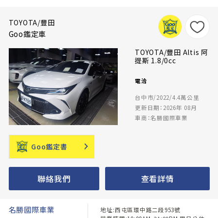
TOYOTA/豐田
Goo鑑定車
TOYOTA/豐田 Altis 阿
提斯 1.8/0cc
電洽
台中市/2022/4.4萬公里
更新日期：2026年 08月
車商：名勝國際車業
Goo鑑定書
聯絡我們
查看詳情
名勝國際車業
地址:西屯區環中路二段953號