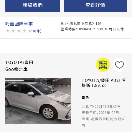
聯絡我們
查看詳情
吒鑫國際車業
地址:樹林區中華路2-1號
營業時間:10:00AM~21:00PM 周日公休
★
★
★
★
★
（0件）
TOYOTA/豐田
Goo鑑定車
TOYOTA/豐田 Altis 阿
提斯 1.8/0cc
電洽
台北市/2021/9.9萬公里
更新日期：2026年 08月
車商：易得汽車股份有限公
司