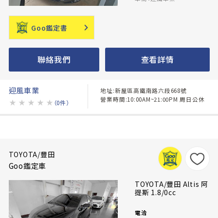
Goo鑑定書
聯絡我們
查看詳情
迎風車業
地址:新屋區高鐵南路六段668號
營業時間:10:00AM~21:00PM 周日公休
★
★
★
★
★
（0件）
TOYOTA/豐田
Goo鑑定車
TOYOTA/豐田 Altis 阿
提斯 1.8/0cc
電洽