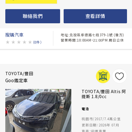
聯絡我們
查看詳情
搜購汽車
地址:北投區承德路七段379-1號 (後方)
營業時間:10:00AM~21:00PM 周日公休
★
★
★
★
★
（0件）
TOYOTA/豐田
Goo鑑定車
TOYOTA/豐田 Altis 阿
提斯 1.8/0cc
電洽
桃園市/2017/7.4萬公里
更新日期：2026年 07月
車商：迎風車業