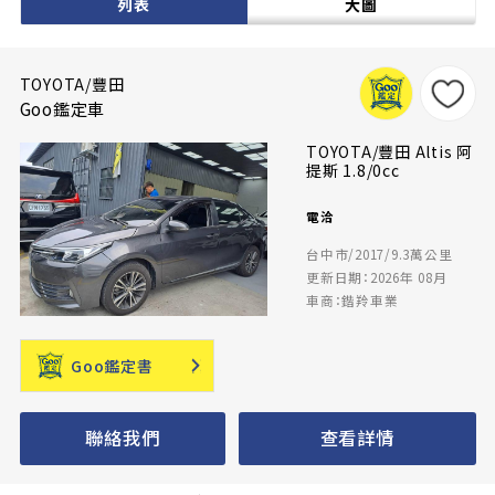
列表
大圖
TOYOTA/豐田
Goo鑑定車
TOYOTA/豐田 Altis 阿
提斯 1.8/0cc
電洽
台中市/2017/9.3萬公里
更新日期：2026年 08月
車商：鍇羚車業
Goo鑑定書
聯絡我們
查看詳情