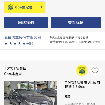
Goo鑑定書
聯絡我們
查看詳情
易得汽車股份有限公司
地址:北投區承德路六段333號
營業時間:10:00AM~21:00PM 周日公休
★
★
★
★
★
（0件）
TOYOTA/豐田
Goo鑑定車
TOYOTA/豐田 Altis 阿
提斯 1.8/0cc
電洽
台中市/2020/4.1萬公里