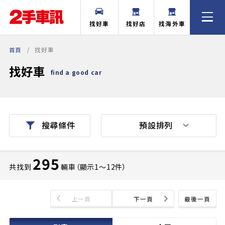
找好車
找好店
找海外車
首頁
找好車
找好車
find a good car
預設排列
搜尋條件
295
共找到
輛車（顯示1〜12件）
上一頁
下一頁
最後一頁