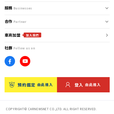
服務
支援中心
服務條款
Businesses
合作
什麼是Goo鑑定？
聯絡我們
免責聲明
Partner
車商加盟
合作夥伴
找好車
隱私權政策
加入我們
社群
Follow us on
廣告合作
找好店
團隊
找海外車
車訊網
消費者評價
台灣優良中古車商大獎
預約鑑定
登入
由此進入
由此進入
保固
收費服務
COPYRIGHT© CARNEWSNET CO.,LTD. ALL RIGHT RESERVED.