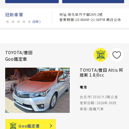
冠新車業
地址:新化區竹子腳249-2號
營業時間:10:00AM~21:00PM 周日公休
★
★
★
★
★
（0件）
TOYOTA/豐田
Goo鑑定車
TOYOTA/豐田 Altis 阿
提斯 1.8/0cc
電洽
台北市/2016/9.3萬公里
更新日期：2026年 08月
車商：搜購汽車
Goo鑑定書