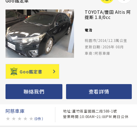
Goo鑑定車
TOYOTA/豐田 Altis 阿
提斯 1.8/0cc
電洽
桃園市/2014/12.3萬公里
更新日期：2026年 08月
車商：阿慈車庫
Goo鑑定書
聯絡我們
查看詳情
阿慈車庫
地址:蘆竹區富國路二段588-1號
營業時間:10:00AM~21:00PM 周日公休
★
★
★
★
★
（0件）