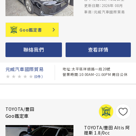
更新日期：2026年 08月
車商：元威汽車國際貿易
Goo鑑定書
聯絡我們
查看詳情
元威汽車國際貿易
地址:太平區祥順路一段20號
營業時間:10:00AM~21:00PM 周日公休
★
★
★
★
★
（0件）
TOYOTA/豐田
Goo鑑定車
TOYOTA/豐田 Altis 阿
提斯 1.8/0cc