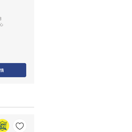
月
心
情