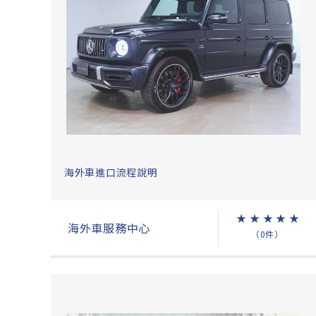
海外車進口流程說明
★
★
★
★
★
海外車服務中心
（0件）