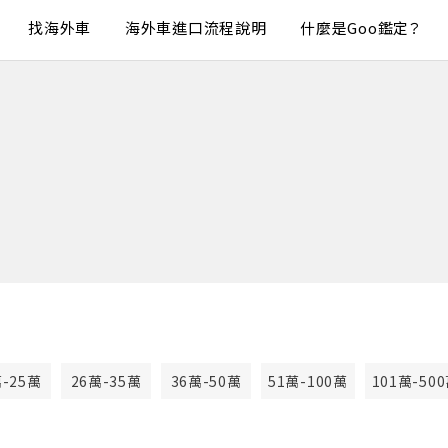
找海外車
海外車進口流程說明
什麼是Goo鑑定？
萬-25萬
26萬-35萬
36萬-50萬
51萬-100萬
101萬-50