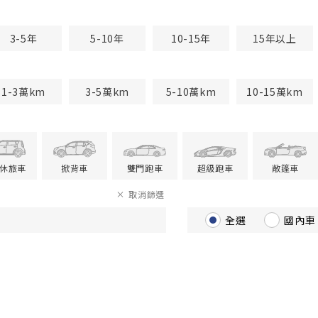
3-5年
5-10年
10-15年
15年以上
1-3萬km
3-5萬km
5-10萬km
10-15萬km
V休旅車
掀背車
雙門跑車
超級跑車
敞篷車
取消篩選
全選
國內車