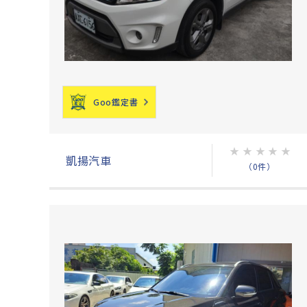
Goo鑑定書
★
★
★
★
★
凱揚汽車
（0件）