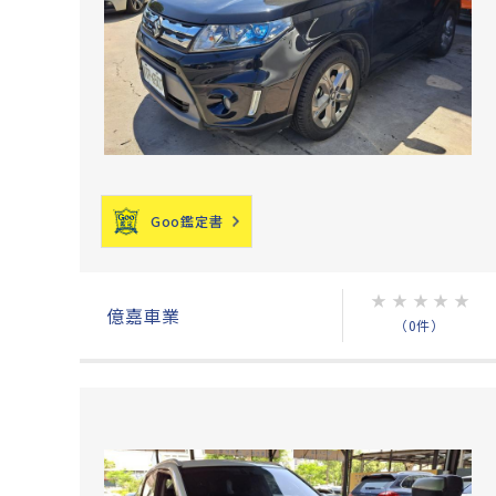
Goo鑑定書
★
★
★
★
★
億嘉車業
（0件）