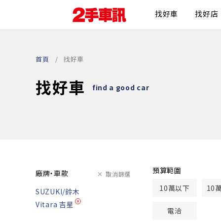
找好車
找好店
首頁
找好車
找好車
find a good car
預算範圍
廠牌・車款
取消篩選
10萬以下
10
SUZUKI/鈴木
Vitara 吉星
電洽