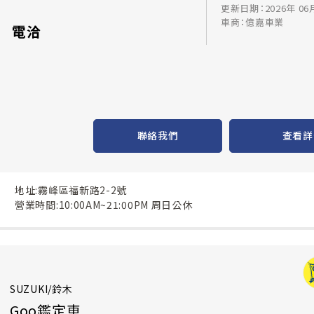
更新日期：2026年 06
車商：億嘉車業
電洽
聯絡我們
查看詳
地址:霧峰區福新路2-2號
營業時間:10:00AM~21:00PM 周日公休
SUZUKI/鈴木
Goo鑑定車