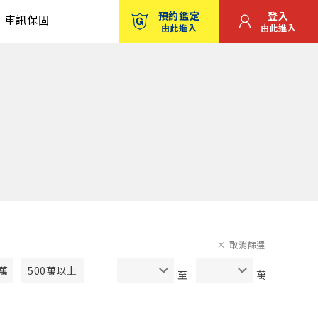
預約鑑定
登入
車訊保固
由此進入
由此進入
取消篩選
0萬
500萬以上
至
萬