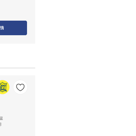
情
公里
月