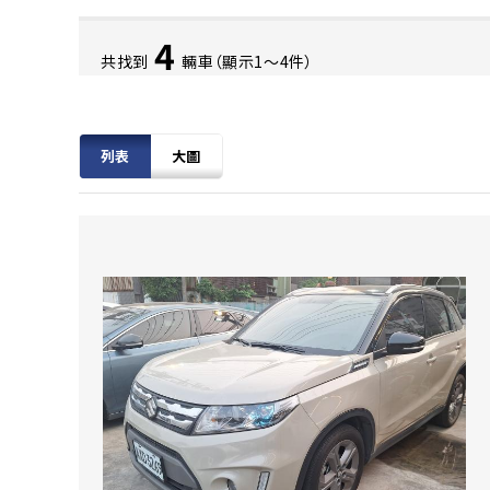
4
共找到
輛車（顯示1〜4件）
列表
大圖