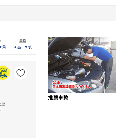
齡
里程
舊
高
低
推薦車款
公里
月