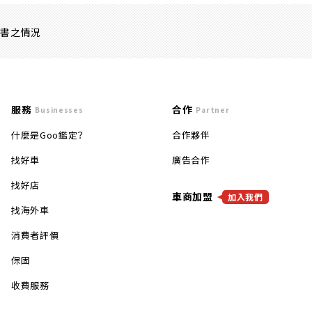
證書之情況
服務
合作
Businesses
Partner
什麼是Goo鑑定？
合作夥伴
找好車
廣告合作
找好店
車商加盟
加入我們
找海外車
消費者評價
保固
收費服務