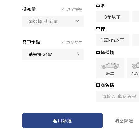
車齢
排氣量
取消篩選
3年以下
里程
1萬km以下
賞車地點
取消篩選
車輛種類
請選擇 地點
房車
SU
車商名稱
套用篩選
清空篩選