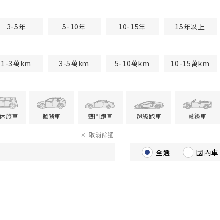
3-5年
5-10年
10-15年
15年以上
1-3萬km
3-5萬km
5-10萬km
10-15萬km
V休旅車
掀背車
雙門跑車
超級跑車
敞篷車
取消篩選
全選
國內車