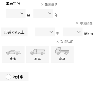
出廠年份
取消篩選
至
年
取消篩選
15萬km以上
至
萬km
取消篩選
皮卡
廂車
貨車
海外車