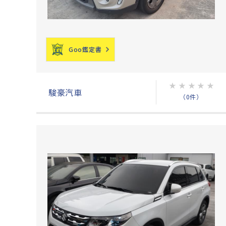
Goo鑑定書
★
★
★
★
★
駿豪汽車
（0件）