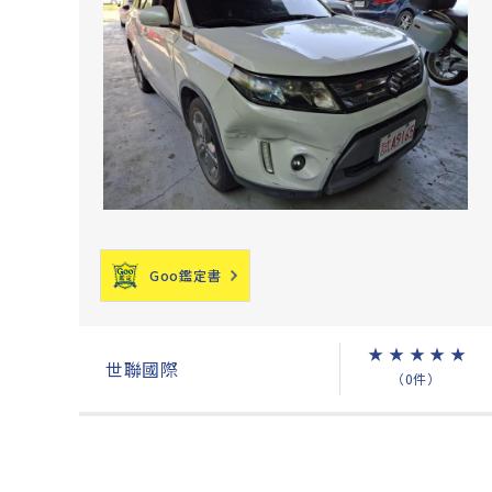
Goo鑑定書
★
★
★
★
★
世聯國際
（0件）