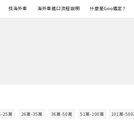
找海外車
海外車進口流程說明
什麼是Goo鑑定？
萬-25萬
26萬-35萬
36萬-50萬
51萬-100萬
101萬-50