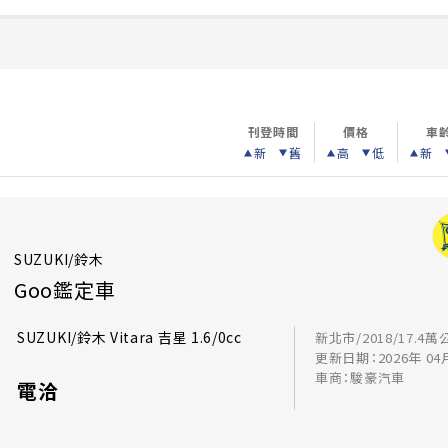
刊登時間
價格
車
新
舊
高
低
新
SUZUKI/鈴木
Goo鑑定車
SUZUKI/鈴木 Vitara 吉星 1.6/0cc
新北市/2018/17.4萬
更新日期：2026年 04
車商：駿豪汽車
電洽