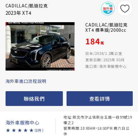
CADILLAC/凱迪拉克
2023年 XT4
CADILLAC/凱迪拉克
XT4 標準版/2000cc
184
萬
日本/2024/1.2萬公里
更新日期：2025年 03月
進口商：海外車服務中心
海外車進口流程說明
聯絡我們
查看詳情
地址:新北市汐止區新台五路一段99號19
海外車服務中心
樓之2
營業時間:10:00AM~18:00PM 周六日公
★
★
★
★
★
（0件）
休