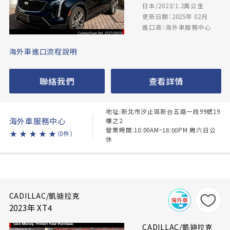
日本/2023/1.2萬公里
更新日期：2025年 02月
進口商：海外車服務中心
海外車進口流程說明
聯絡我們
查看詳情
地址:新北市汐止區新台五路一段99號19
海外車服務中心
樓之2
營業時間:10:00AM~18:00PM 周六日公
★
★
★
★
★
（0件）
休
CADILLAC/凱迪拉克
2023年 XT4
CADILLAC/凱迪拉克