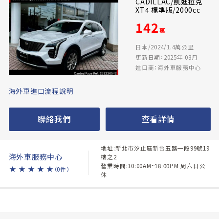
CADILLAC/凱迪拉克
XT4 標準版/2000cc
142
萬
日本/2024/1.4萬公里
更新日期：2025年 03月
進口商：海外車服務中心
海外車進口流程說明
聯絡我們
查看詳情
地址:新北市汐止區新台五路一段99號19
海外車服務中心
樓之2
營業時間:10:00AM~18:00PM 周六日公
★
★
★
★
★
（0件）
休