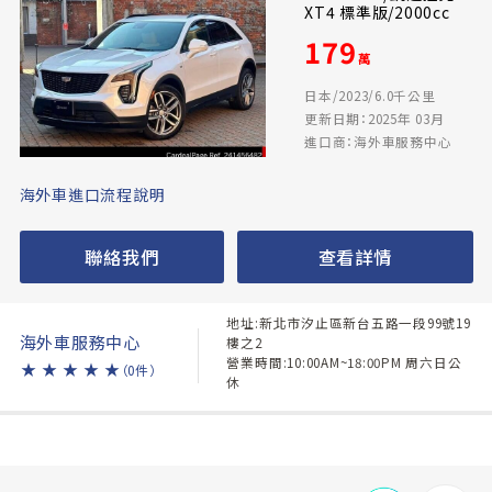
XT4 標準版/2000cc
179
萬
日本/2023/6.0千公里
更新日期：2025年 03月
進口商：海外車服務中心
海外車進口流程說明
聯絡我們
查看詳情
地址:新北市汐止區新台五路一段99號19
海外車服務中心
樓之2
營業時間:10:00AM~18:00PM 周六日公
★
★
★
★
★
（0件）
休