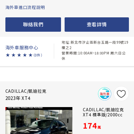
海外車進口流程說明
聯絡我們
查看詳情
地址:新北市汐止區新台五路一段99號19
海外車服務中心
樓之2
營業時間:10:00AM~18:00PM 周六日公
★
★
★
★
★
（0件）
休
CADILLAC/凱迪拉克
2023年 XT4
CADILLAC/凱迪拉克
XT4 標準版/2000cc
174
萬