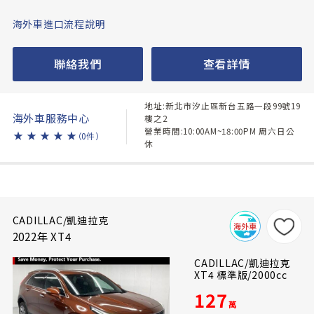
海外車進口流程說明
聯絡我們
查看詳情
地址:新北市汐止區新台五路一段99號19
海外車服務中心
樓之2
營業時間:10:00AM~18:00PM 周六日公
★
★
★
★
★
（0件）
休
CADILLAC/凱迪拉克
2022年 XT4
CADILLAC/凱迪拉克
XT4 標準版/2000cc
127
萬