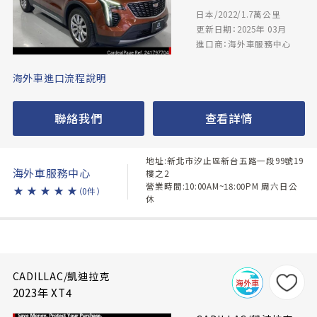
日本/2022/1.7萬公里
更新日期：2025年 03月
進口商：海外車服務中心
海外車進口流程說明
聯絡我們
查看詳情
地址:新北市汐止區新台五路一段99號19
海外車服務中心
樓之2
營業時間:10:00AM~18:00PM 周六日公
★
★
★
★
★
（0件）
休
CADILLAC/凱迪拉克
2023年 XT4