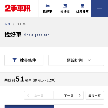
找好車
找好店
找海外車
首頁
找好車
找好車
find a good car
預設排列
搜尋條件
51
共找到
輛車（顯示1〜12件）
上一頁
下一頁
最後一頁