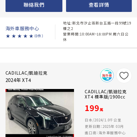
聯絡我們
查看詳情
地址:新北市汐止區新台五路一段99號19
海外車服務中心
樓之2
營業時間:10:00AM~18:00PM 周六日公
★
★
★
★
★
（0件）
休
CADILLAC/凱迪拉克
2024年 XT4
CADILLAC/凱迪拉克
XT4 標準版/1900cc
199
萬
日本/2024/1.0千公里
更新日期：2025年 03月
進口商：海外車服務中心