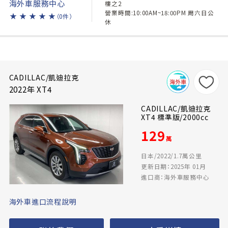
海外車服務中心
樓之2
營業時間:10:00AM~18:00PM 周六日公
★
★
★
★
★
（0件）
休
CADILLAC/凱迪拉克
2022年 XT4
CADILLAC/凱迪拉克
XT4 標準版/2000cc
129
萬
日本/2022/1.7萬公里
更新日期：2025年 01月
進口商：海外車服務中心
海外車進口流程說明