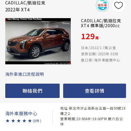
CADILLAC/凱迪拉克
2022年 XT4
CADILLAC/凱迪拉克
XT4 標準版/2000cc
129
萬
日本/2022/1.7萬公里
更新日期：2025年 03月
進口商：海外車服務中心
海外車進口流程說明
聯絡我們
查看詳情
地址:新北市汐止區新台五路一段99號19
海外車服務中心
樓之2
營業時間:10:00AM~18:00PM 周六日公
★
★
★
★
★
（0件）
休