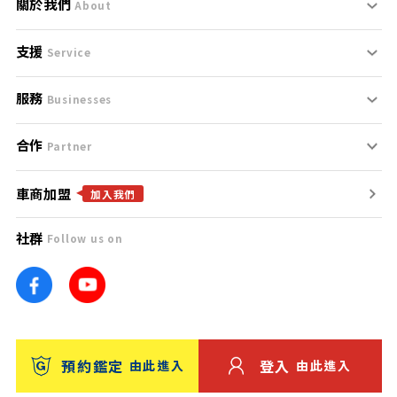
關於我們
About
支援
刊登規範
Service
服務
支援中心
服務條款
Businesses
合作
什麼是Goo鑑定？
聯絡我們
免責聲明
Partner
車商加盟
合作夥伴
找好車
隱私權政策
加入我們
社群
Follow us on
廣告合作
找好店
團隊
找海外車
車訊網
消費者評價
台灣優良中古車商大獎
預約鑑定
登入
由此進入
由此進入
保固