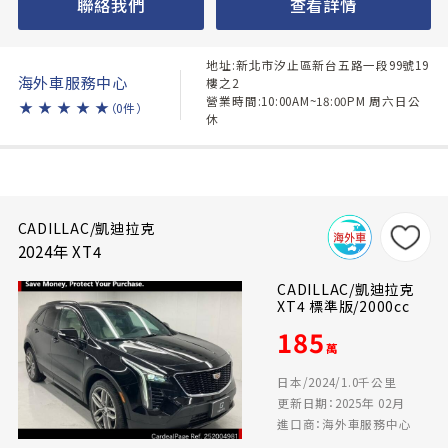
聯絡我們
查看詳情
地址:新北市汐止區新台五路一段99號19
海外車服務中心
樓之2
營業時間:10:00AM~18:00PM 周六日公
★
★
★
★
★
（0件）
休
CADILLAC/凱迪拉克
2024年 XT4
CADILLAC/凱迪拉克
XT4 標準版/2000cc
185
萬
日本/2024/1.0千公里
更新日期：2025年 02月
進口商：海外車服務中心