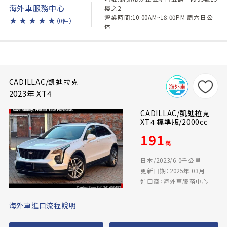
海外車服務中心
樓之2
營業時間:10:00AM~18:00PM 周六日公
★
★
★
★
★
（0件）
休
CADILLAC/凱迪拉克
2023年 XT4
CADILLAC/凱迪拉克
XT4 標準版/2000cc
191
萬
日本/2023/6.0千公里
更新日期：2025年 03月
進口商：海外車服務中心
海外車進口流程說明