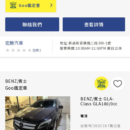
Goo鑑定書
聯絡我們
查看詳情
宏勝汽車
地址:新店區安康路二段300-1號
營業時間:10:00AM~21:00PM 周日公休
★
★
★
★
★
（0件）
BENZ/賓士
Goo鑑定車
BENZ/賓士 GLA-
Class GLA180/0cc
電洽
台南市/2015/16.7萬公里