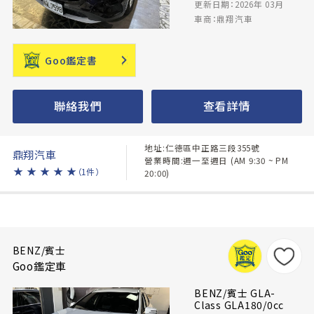
更新日期：2026年 03月
車商：鼎翔汽車
Goo鑑定書
聯絡我們
查看詳情
地址:仁德區中正路三段355號
鼎翔汽車
營業時間:週一至週日 (AM 9:30 ~ PM
★
★
★
★
★
（1件）
20:00)
BENZ/賓士
Goo鑑定車
BENZ/賓士 GLA-
Class GLA180/0cc