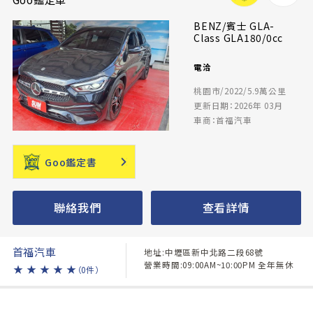
BENZ/賓士 GLA-
Class GLA180/0cc
電洽
桃園市/2022/5.9萬公里
更新日期：2026年 03月
車商：首福汽車
Goo鑑定書
聯絡我們
查看詳情
首福汽車
地址:中壢區新中北路二段68號
營業時間:09:00AM~10:00PM 全年無休
★
★
★
★
★
（0件）