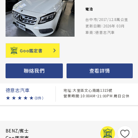
電洽
台中市/2017/12.8萬公里
更新日期：2026年 03月
車商：德意志汽車
Goo鑑定書
聯絡我們
查看詳情
德意志汽車
地址:大里區文心南路1315號
營業時間:10:00AM~21:00PM 周日公休
★
★
★
★
★
（0件）
BENZ/賓士
Goo鑑定車