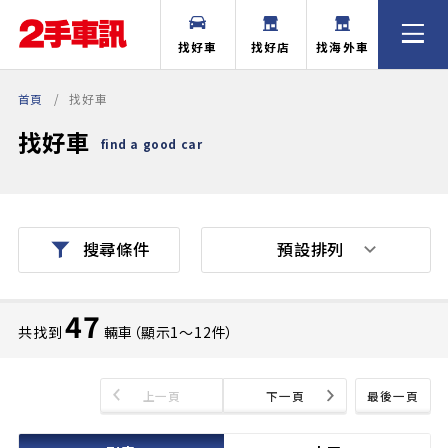
找好車
找好店
找海外車
首頁
找好車
找好車
find a good car
預設排列
搜尋條件
47
共找到
輛車（顯示1〜12件）
上一頁
下一頁
最後一頁