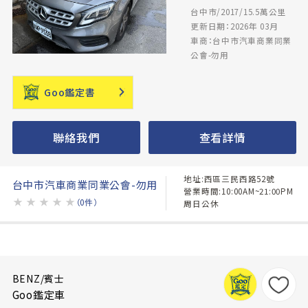
台中市/2017/15.5萬公里
更新日期：2026年 03月
車商：台中市汽車商業同業
公會-勿用
Goo鑑定書
聯絡我們
查看詳情
地址:西區三民西路52號
台中市汽車商業同業公會-勿用
營業時間:10:00AM~21:00PM
★
★
★
★
★
（0件）
周日公休
BENZ/賓士
Goo鑑定車