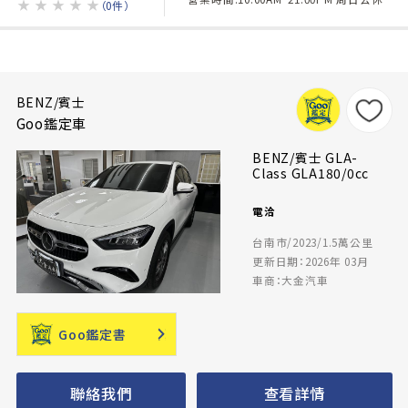
★
★
★
★
★
（0件）
BENZ/賓士
Goo鑑定車
BENZ/賓士 GLA-
Class GLA180/0cc
電洽
台南市/2023/1.5萬公里
更新日期：2026年 03月
車商：大金汽車
Goo鑑定書
聯絡我們
查看詳情