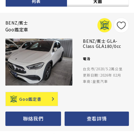
列表
大圖
BENZ/賓士
Goo鑑定車
BENZ/賓士 GLA-
Class GLA180/0cc
電洽
台北市/2020/5.2萬公里
更新日期：2026年 02月
車商：皇賓汽車
Goo鑑定書
聯絡我們
查看詳情