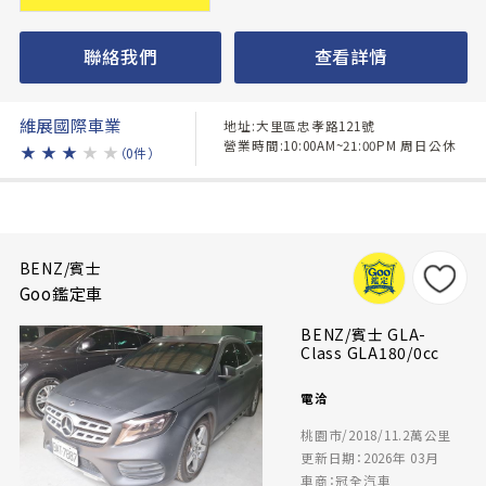
聯絡我們
查看詳情
維展國際車業
地址:大里區忠孝路121號
營業時間:10:00AM~21:00PM 周日公休
★
★
★
★
★
（0件）
BENZ/賓士
Goo鑑定車
BENZ/賓士 GLA-
Class GLA180/0cc
電洽
桃園市/2018/11.2萬公里
更新日期：2026年 03月
車商：冠全汽車