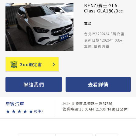
BENZ/賓士 GLA-
Class GLA180/0cc
電洽
台北市/2024/4.3萬公里
更新日期：2026年 03月
車商：皇賓汽車
Goo鑑定書
聯絡我們
查看詳情
皇賓汽車
地址:北投區承德路七段375號
營業時間:10:00AM~21:00PM 周日公休
★
★
★
★
★
（0件）