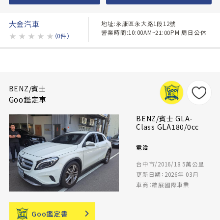
大金汽車
地址:永康區永大路1段12號
營業時間:10:00AM~21:00PM 周日公休
★
★
★
★
★
（0件）
BENZ/賓士
Goo鑑定車
BENZ/賓士 GLA-
Class GLA180/0cc
電洽
台中市/2016/18.5萬公里
更新日期：2026年 03月
車商：維展國際車業
Goo鑑定書