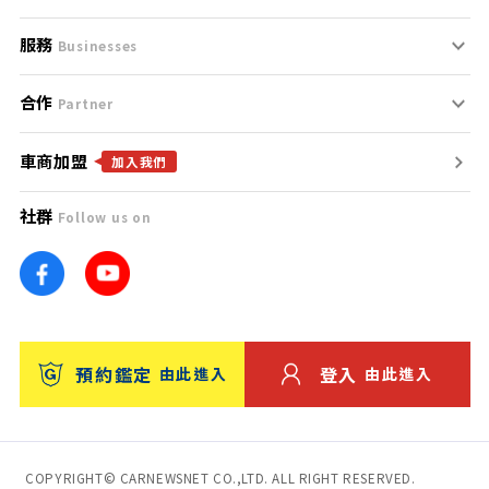
服務
支援中心
服務條款
Businesses
合作
什麼是Goo鑑定？
聯絡我們
免責聲明
Partner
車商加盟
合作夥伴
找好車
隱私權政策
加入我們
社群
Follow us on
廣告合作
找好店
團隊
找海外車
車訊網
消費者評價
台灣優良中古車商大獎
預約鑑定
登入
由此進入
由此進入
保固
收費服務
COPYRIGHT© CARNEWSNET CO.,LTD. ALL RIGHT RESERVED.