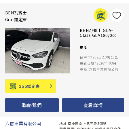
BENZ/賓士
Goo鑑定車
BENZ/賓士 GLA-
Class GLA180/0cc
電洽
台中市/2021/2.9萬公里
更新日期：2026年 03月
車商：六信車業有限公司
Goo鑑定書
聯絡我們
查看詳情
六信車業有限公司
地址:南屯區向上路三段505號
營業時間:10:00AM~21:00PM 周日公休