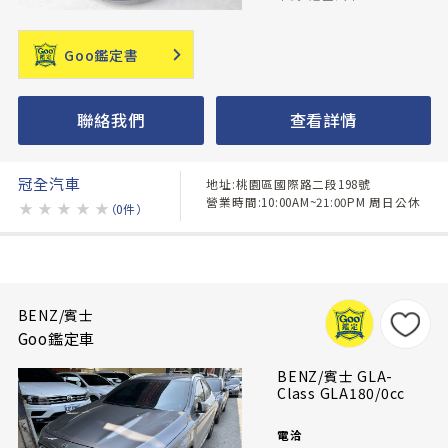
Goo鑑定書
聯絡我們
查看詳情
冠全汽車
地址:桃園區國際路二段198號
營業時間:10:00AM~21:00PM 周日公休
★
★
★
★
★
（0件）
BENZ/賓士
Goo鑑定車
BENZ/賓士 GLA-
Class GLA180/0cc
電洽