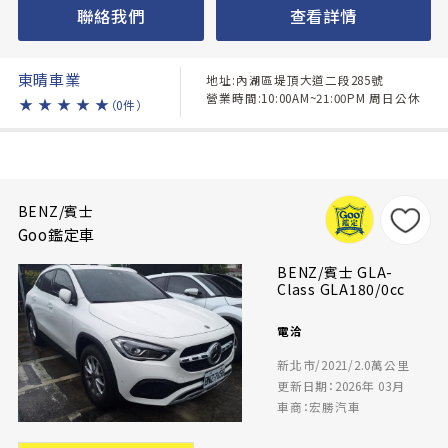
聯絡我們
查看詳情
東晴車業
地址:內湖區堤頂大道二段285號
營業時間:10:00AM~21:00PM 周日公休
★
★
★
★
★
（0件）
BENZ/賓士
Goo鑑定車
BENZ/賓士 GLA-
Class GLA180/0cc
電洽
新北市/2021/2.0萬公里
更新日期：2026年 03月
車商：宏勝汽車