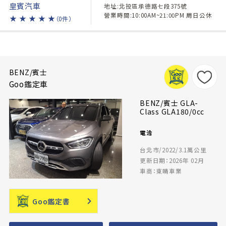
皇賓汽車
地址:北投區承德路七段375號
營業時間:10:00AM~21:00PM 周日公休
★
★
★
★
★
（0件）
BENZ/賓士
Goo鑑定車
BENZ/賓士 GLA-
Class GLA180/0cc
電洽
台北市/2022/3.1萬公里
更新日期：2026年 02月
車商：東晴車業
Goo鑑定書