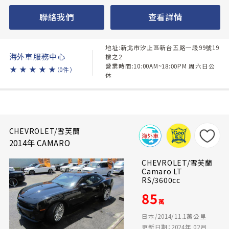
聯絡我們
查看詳情
地址:新北市汐止區新台五路一段99號19
海外車服務中心
樓之2
營業時間:10:00AM~18:00PM 周六日公
★
★
★
★
★
（0件）
休
CHEVROLET/雪芙蘭
2014年 CAMARO
CHEVROLET/雪芙蘭
Camaro LT
RS/3600cc
85
萬
日本/2014/11.1萬公里
更新日期：2024年 02月