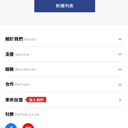
新聞列表
關於我們
About
支援
刊登規範
Service
服務
支援中心
服務條款
Businesses
合作
什麼是Goo鑑定？
聯絡我們
免責聲明
Partner
車商加盟
合作夥伴
找好車
隱私權政策
加入我們
社群
Follow us on
廣告合作
找好店
團隊