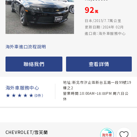
92
萬
日本/2015/7.7萬公里
更新日期：2024年 02月
進口商：海外車服務中心
海外車進口流程說明
聯絡我們
查看詳情
地址:新北市汐止區新台五路一段99號19
海外車服務中心
樓之2
營業時間:10:00AM~18:00PM 周六日公
★
★
★
★
★
（0件）
休
CHEVROLET/雪芙蘭