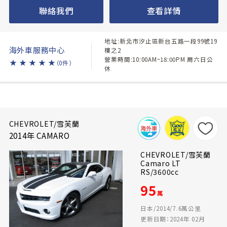
聯絡我們
查看詳情
地址:新北市汐止區新台五路一段99號19
海外車服務中心
樓之2
營業時間:10:00AM~18:00PM 周六日公
★
★
★
★
★
（0件）
休
CHEVROLET/雪芙蘭
2014年 CAMARO
CHEVROLET/雪芙蘭
Camaro LT
RS/3600cc
95
萬
日本/2014/7.6萬公里
更新日期：2024年 02月