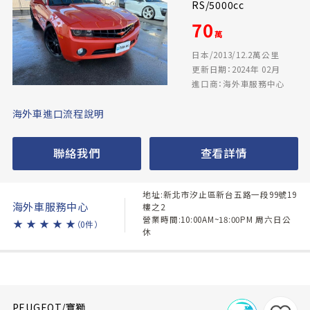
RS/5000cc
70
萬
日本/2013/12.2萬公里
更新日期：2024年 02月
進口商：海外車服務中心
海外車進口流程說明
聯絡我們
查看詳情
地址:新北市汐止區新台五路一段99號19
海外車服務中心
樓之2
營業時間:10:00AM~18:00PM 周六日公
★
★
★
★
★
（0件）
休
PEUGEOT/寶獅