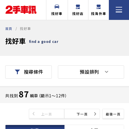
找好車
找好店
找海外車
首頁
找好車
找好車
find a good car
預設排列
搜尋條件
87
共找到
輛車（顯示1〜12件）
上一頁
下一頁
最後一頁