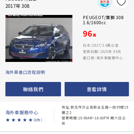
2017年 308
PEUGEOT/寶獅 308
1.6/1600cc
96
萬
日本/2017/3.6萬公里
更新日期：2025年 03月
進口商：海外車服務中心
海外車進口流程說明
聯絡我們
查看詳情
地址:新北市汐止區新台五路一段99號19
海外車服務中心
樓之2
營業時間:10:00AM~18:00PM 周六日公
★
★
★
★
★
（0件）
休