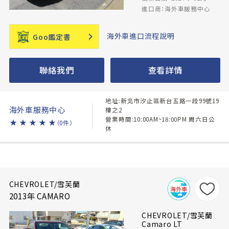
進口商：海外車服務中心
海外車進口流程說明
Goo鑑定書
聯絡我們
查看詳情
地址:新北市汐止區新台五路一段99號19
海外車服務中心
樓之2
營業時間:10:00AM~18:00PM 周六日公
★
★
★
★
★
（0件）
休
CHEVROLET/雪芙蘭
2013年 CAMARO
CHEVROLET/雪芙蘭
Camaro LT