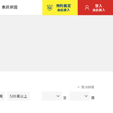
預約鑑定
登入
車訊保固
由此進入
由此進入
取消篩選
0萬
500萬以上
至
萬