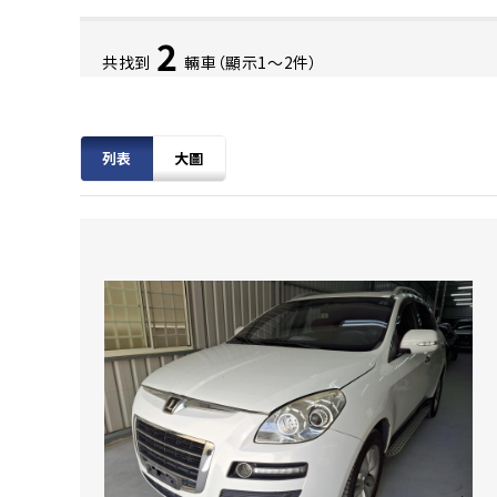
2
共找到
輛車（顯示1〜2件）
列表
大圖