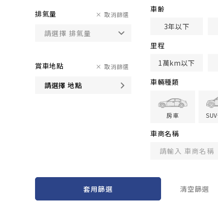
車齢
排氣量
取消篩選
3年以下
里程
1萬km以下
賞車地點
取消篩選
車輛種類
請選擇 地點
房車
SU
車商名稱
套用篩選
清空篩選