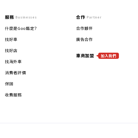
服務
合作
Businesses
Partner
什麼是Goo鑑定？
合作夥伴
找好車
廣告合作
找好店
車商加盟
加入我們
找海外車
消費者評價
保固
收費服務