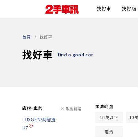
找好車
找好店
首頁
找好車
找好車
find a good car
預算範圍
廠牌・車款
取消篩選
10萬以下
10
LUXGEN/納智捷
U7
電洽