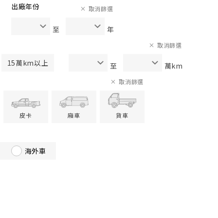
出廠年份
取消篩選
至
年
取消篩選
15萬km以上
至
萬km
取消篩選
皮卡
廂車
貨車
海外車