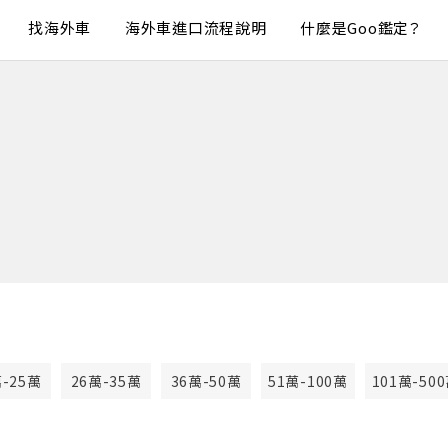
找海外車
海外車進口流程說明
什麼是Goo鑑定？
萬-25萬
26萬-35萬
36萬-50萬
51萬-100萬
101萬-50