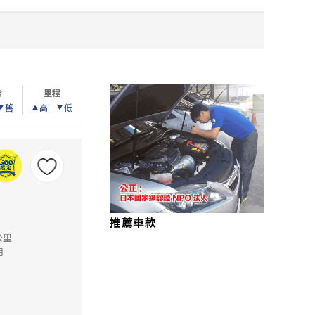
齡
里程
舊
高
低
推薦車款
公里
月