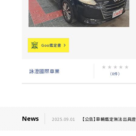
Goo鑑定書
★
★
★
★
★
詠澄國際車業
（0件）
News
2025.09.01
【公告】車輛鑑定無法出具