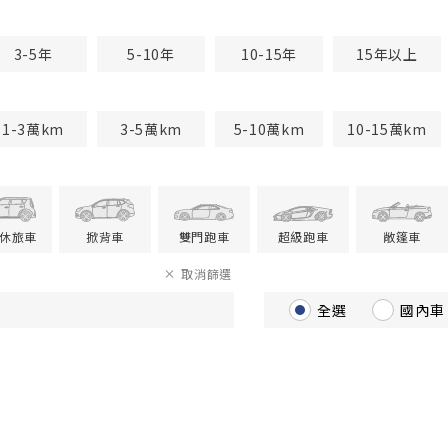
3-5年
5-10年
10-15年
15年以上
1-3萬km
3-5萬km
5-10萬km
10-15萬km
V休旅車
掀背車
雙門跑車
超級跑車
敞篷車
取消篩選
全選
國內車