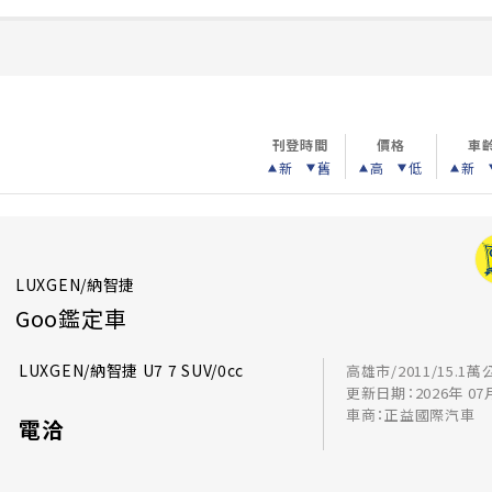
刊登時間
價格
車
新
舊
高
低
新
LUXGEN/納智捷
Goo鑑定車
LUXGEN/納智捷 U7 7 SUV/0cc
高雄市/2011/15.1萬
更新日期：2026年 07
車商：正益國際汽車
電洽