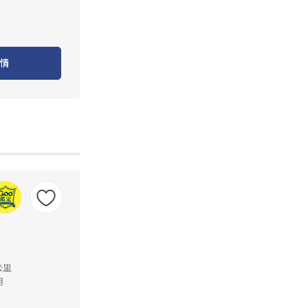
情
公里
月