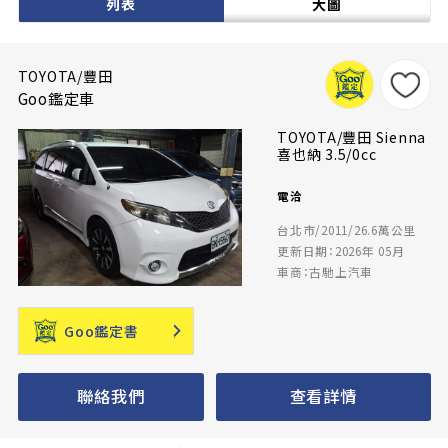
列表
大圖
TOYOTA/豐田
Goo鑑定車
TOYOTA/豐田 Sienna
喜也納 3.5/0cc
電洽
台北市/2011/26.6萬公里
更新日期：2026年 05月
車商：古馳上汽車
Goo鑑定書
聯絡我們
查看詳情