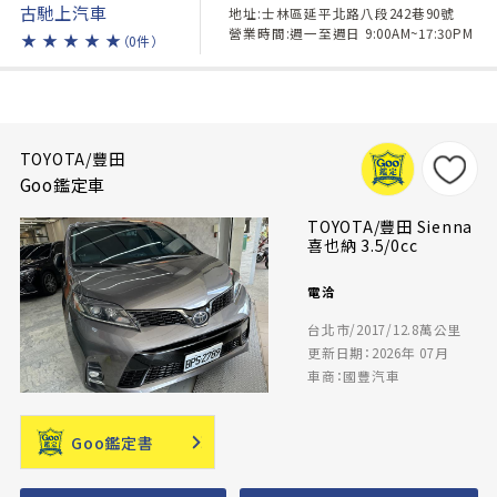
古馳上汽車
地址:士林區延平北路八段242巷90號
營業時間:週一至週日 9:00AM~17:30PM
★
★
★
★
★
（0件）
TOYOTA/豐田
Goo鑑定車
TOYOTA/豐田 Sienna
喜也納 3.5/0cc
電洽
台北市/2017/12.8萬公里
更新日期：2026年 07月
車商：國豐汽車
Goo鑑定書