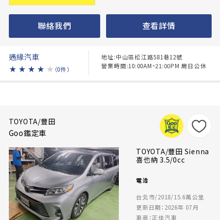
聯絡我們
查看詳情
遇緣汽車
地址:中山區松江路581巷12號
營業時間:10:00AM~21:00PM 周日公休
★
★
★
★
★
（0件）
TOYOTA/豐田
Goo鑑定車
TOYOTA/豐田 Sienna
喜也納 3.5/0cc
電洽
台北市/2018/15.6萬公里
更新日期：2026年 07月
車商：正佳汽車