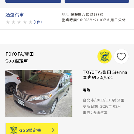
通運汽車
地址:暖暖區八堵路193號
營業時間:10:00AM~21:00PM 周日公休
★
★
★
★
★
（1件）
TOYOTA/豐田
Goo鑑定車
TOYOTA/豐田 Sienna
喜也納 3.5/0cc
電洽
台北市/2012/13.3萬公里
更新日期：2026年 03月
車商：遇緣汽車
Goo鑑定書