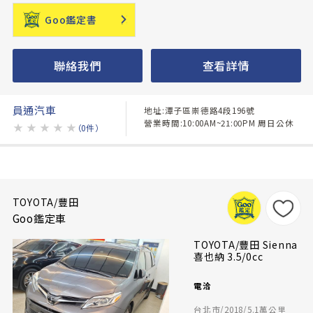
Goo鑑定書
聯絡我們
查看詳情
員通汽車
地址:潭子區崇德路4段196號
營業時間:10:00AM~21:00PM 周日公休
★
★
★
★
★
（0件）
TOYOTA/豐田
Goo鑑定車
TOYOTA/豐田 Sienna
喜也納 3.5/0cc
電洽
台北市/2018/5.1萬公里