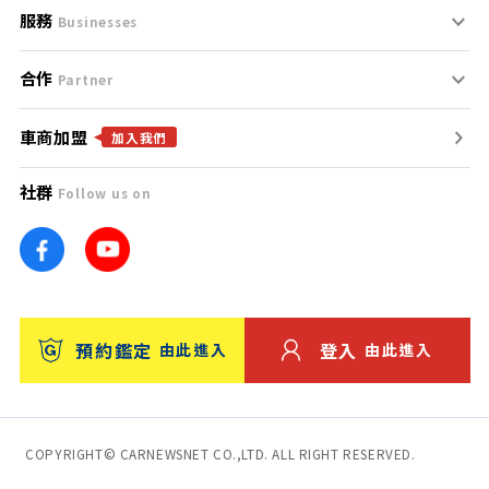
服務
支援中心
服務條款
Businesses
合作
什麼是Goo鑑定？
聯絡我們
免責聲明
Partner
車商加盟
合作夥伴
找好車
隱私權政策
加入我們
社群
Follow us on
廣告合作
找好店
團隊
找海外車
車訊網
消費者評價
台灣優良中古車商大獎
預約鑑定
登入
由此進入
由此進入
保固
收費服務
COPYRIGHT© CARNEWSNET CO.,LTD. ALL RIGHT RESERVED.