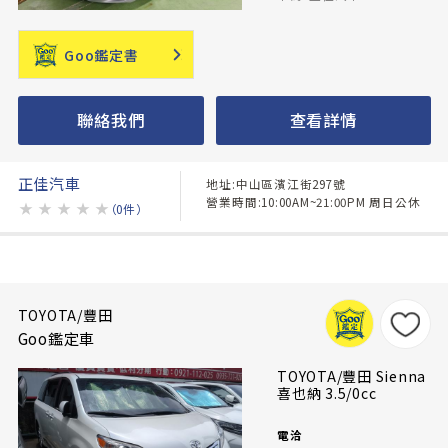
Goo鑑定書
聯絡我們
查看詳情
正佳汽車
地址:中山區濱江街297號
營業時間:10:00AM~21:00PM 周日公休
★
★
★
★
★
（0件）
TOYOTA/豐田
Goo鑑定車
TOYOTA/豐田 Sienna
喜也納 3.5/0cc
電洽