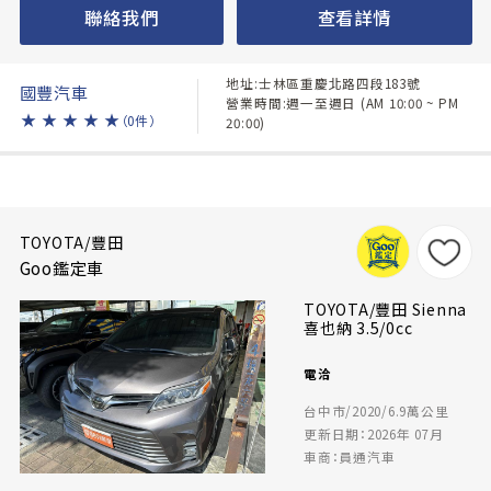
聯絡我們
查看詳情
地址:士林區重慶北路四段183號
國豐汽車
營業時間:週一至週日 (AM 10:00 ~ PM
★
★
★
★
★
（0件）
20:00)
TOYOTA/豐田
Goo鑑定車
TOYOTA/豐田 Sienna
喜也納 3.5/0cc
電洽
台中市/2020/6.9萬公里
更新日期：2026年 07月
車商：員通汽車