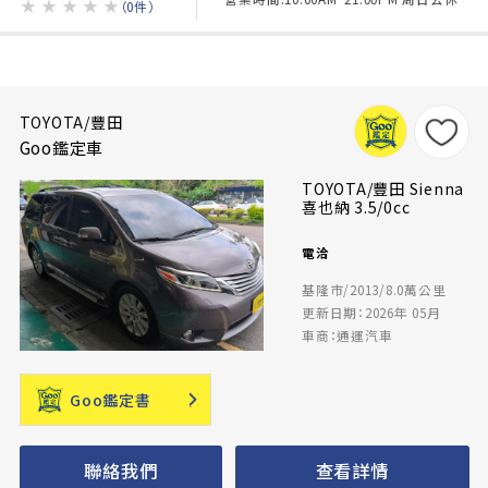
★
★
★
★
★
（0件）
TOYOTA/豐田
Goo鑑定車
TOYOTA/豐田 Sienna
喜也納 3.5/0cc
電洽
基隆市/2013/8.0萬公里
更新日期：2026年 05月
車商：通運汽車
Goo鑑定書
聯絡我們
查看詳情