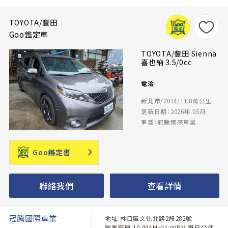
TOYOTA/豐田
Goo鑑定車
TOYOTA/豐田 Sienna
喜也納 3.5/0cc
電洽
新北市/2014/11.8萬公里
更新日期：2026年 05月
車商：冠騰國際車業
Goo鑑定書
聯絡我們
查看詳情
冠騰國際車業
地址:林口區文化北路2段282號
營業時間:10:00AM~21:00PM 周日公休