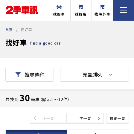
找好車
找好店
找海外車
首頁
找好車
找好車
find a good car
預設排列
搜尋條件
30
共找到
輛車（顯示1〜12件）
上一頁
下一頁
最後一頁