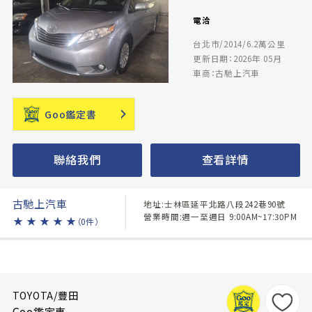
電洽
台北市/2014/6.2萬公里
更新日期：2026年 05月
車商：古馳上汽車
Goo鑑定書
聯絡我們
查看詳情
古馳上汽車
地址:士林區延平北路八段242巷90號
營業時間:週一至週日 9:00AM~17:30PM
★
★
★
★
★
（0件）
TOYOTA/豐田
Goo鑑定車