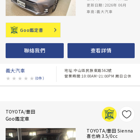
更新日期：2026年 06月
車商：義大汽車
Goo鑑定書
聯絡我們
查看詳情
義大汽車
地址:中山區民族東路562號
營業時間:10:00AM~21:00PM 周日公休
★
★
★
★
★
（0件）
TOYOTA/豐田
Goo鑑定車
TOYOTA/豐田 Sienna
喜也納 3.5/0cc