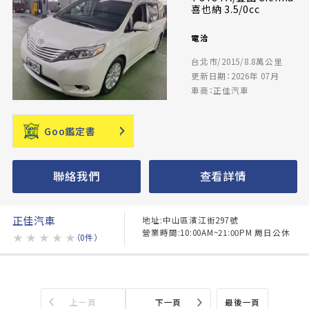
喜也納 3.5/0cc
電洽
台北市/2015/8.8萬公里
更新日期：2026年 07月
車商：正佳汽車
Goo鑑定書
聯絡我們
查看詳情
正佳汽車
地址:中山區濱江街297號
營業時間:10:00AM~21:00PM 周日公休
★
★
★
★
★
（0件）
上一頁
下一頁
最後一頁