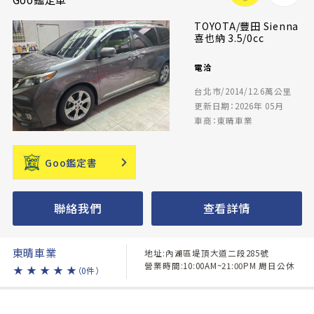
TOYOTA/豐田 Sienna
喜也納 3.5/0cc
電洽
台北市/2014/12.6萬公里
更新日期：2026年 05月
車商：東晴車業
Goo鑑定書
聯絡我們
查看詳情
東晴車業
地址:內湖區堤頂大道二段285號
營業時間:10:00AM~21:00PM 周日公休
★
★
★
★
★
（0件）