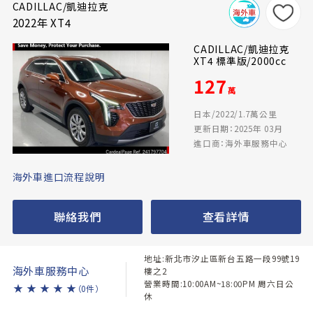
CADILLAC/凱迪拉克
2022年 XT4
CADILLAC/凱迪拉克
XT4 標準版/2000cc
127
萬
日本/2022/1.7萬公里
更新日期：2025年 03月
進口商：海外車服務中心
海外車進口流程說明
聯絡我們
查看詳情
地址:新北市汐止區新台五路一段99號19
海外車服務中心
樓之2
營業時間:10:00AM~18:00PM 周六日公
★
★
★
★
★
（0件）
休