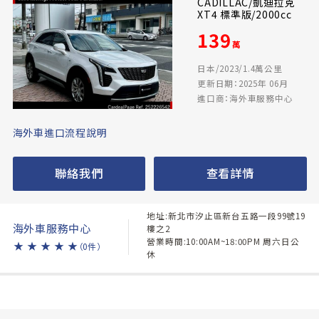
CADILLAC/凱迪拉克
XT4 標準版/2000cc
139
萬
日本/2023/1.4萬公里
更新日期：2025年 06月
進口商：海外車服務中心
海外車進口流程說明
聯絡我們
查看詳情
地址:新北市汐止區新台五路一段99號19
海外車服務中心
樓之2
營業時間:10:00AM~18:00PM 周六日公
★
★
★
★
★
（0件）
休