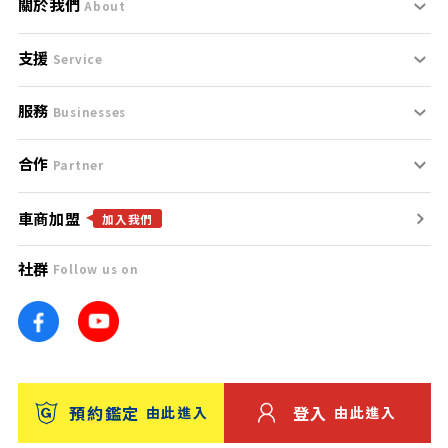
關於我們
About
支援
刊登規範
Service
服務
支援中心
服務條款
Businesses
合作
什麼是Goo鑑定？
聯絡我們
免責聲明
Partner
車商加盟
合作夥伴
找好車
隱私權政策
加入我們
社群
Follow us on
廣告合作
找好店
團隊
找海外車
車訊網
消費者評價
台灣優良中古車商大獎
預約鑑定
登入
由此進入
由此進入
保固