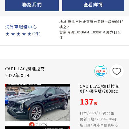
聯絡我們
查看詳情
地址:新北市汐止區新台五路一段99號19
海外車服務中心
樓之2
營業時間:10:00AM~18:00PM 周六日公
★
★
★
★
★
（0件）
休
CADILLAC/凱迪拉克
2022年 XT4
CADILLAC/凱迪拉克
XT4 標準版/2000cc
137
萬
日本/2024/2.0萬公里
更新日期：2025年 06月
進口商：海外車服務中心