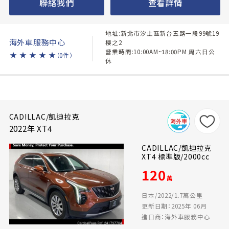
聯絡我們
查看詳情
地址:新北市汐止區新台五路一段99號19
海外車服務中心
樓之2
營業時間:10:00AM~18:00PM 周六日公
★
★
★
★
★
（0件）
休
CADILLAC/凱迪拉克
2022年 XT4
CADILLAC/凱迪拉克
XT4 標準版/2000cc
120
萬
日本/2022/1.7萬公里
更新日期：2025年 06月
進口商：海外車服務中心