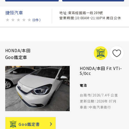
捷恒汽車
地址:東區經國路一段289號
營業時間:10:00AM~21:00PM 周日公休
★
★
★
★
★
（0件）
HONDA/本田
Goo鑑定車
HONDA/本田 Fit VTi-
S/0cc
電洽
台南市/2026/7.4千公里
更新日期：2026年 07月
車商：中南汽車商行
Goo鑑定書