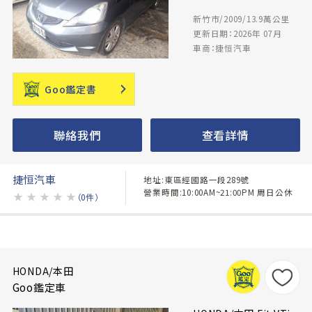
新竹市/2009/13.9萬公里
更新日期：2026年 07月
車商：捷恒汽車
Goo鑑定書
聯絡我們
查看詳情
捷恒汽車
地址:東區經國路一段289號
營業時間:10:00AM~21:00PM 周日公休
★
★
★
★
★
（0件）
HONDA/本田
Goo鑑定車