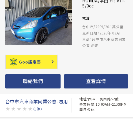
HONDA/本田 Fit VTi-
S/0cc
電洽
台中市/2009/20.1萬公里
更新日期：2026年 03月
車商：台中市汽車商業同業
公會-勿用
Goo鑑定書
聯絡我們
查看詳情
地址:西區三民西路52號
台中市汽車商業同業公會-勿用
營業時間:10:00AM~21:00PM
★
★
★
★
★
（0件）
周日公休