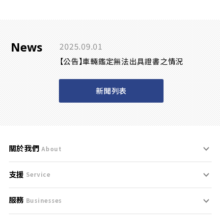
News
2025.09.01
【公告】車輛鑑定無法出具證書之情況
新聞列表
關於我們
About
支援
刊登規範
Service
服務
支援中心
服務條款
Businesses