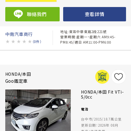
聯絡我們
查看詳情
地址:東區中華東路2段221號
中南汽車商行
營業時間:星期一~星期六 AM9:45-
★
★
★
★
★
（0件）
PM8:45/週日 AM11:00-PM6:00
HONDA/本田
Goo鑑定車
HONDA/本田 Fit VTi-
S/0cc
電洽
台中市/2015/18.7萬公里
更新日期：2026年 08月