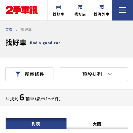
找好車
找好店
找海外車
首頁
找好車
找好車
find a good car
預設排列
搜尋條件
6
共找到
輛車（顯示1〜6件）
列表
大圖