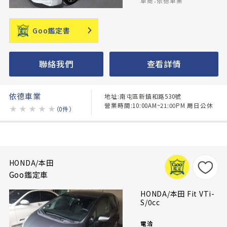
車商：依德車業
Goo鑑定書
聯絡我們
查看詳情
依德車業
地址:南屯區新鎮和路530號
營業時間:10:00AM~21:00PM 周日公休
★
★
★
★
★
（0件）
HONDA/本田
Goo鑑定車
HONDA/本田 Fit VTi-
S/0cc
電洽