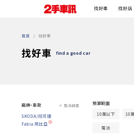
找好車
找好店
首頁
找好車
找好車
find a good car
預算範圍
廠牌・車款
取消篩選
10萬以下
10
SKODA/司可達
Fabia 飛比亞
電洽