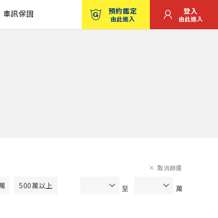
預約鑑定
登入
車訊保固
由此進入
由此進入
取消篩選
0萬
500萬以上
至
萬