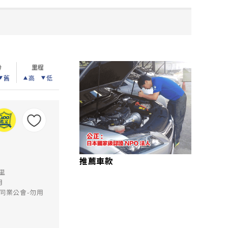
齡
里程
舊
高
低
推薦車款
公里
月
同業公會-勿用