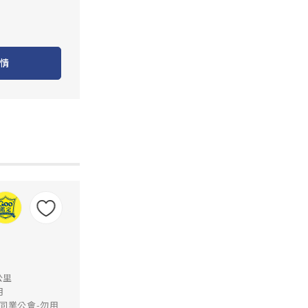
情
公里
月
同業公會-勿用