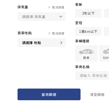
車齢
排氣量
取消篩選
3年以下
里程
1萬km以下
賞車地點
取消篩選
車輛種類
請選擇 地點
房車
SU
車商名稱
套用篩選
清空篩選