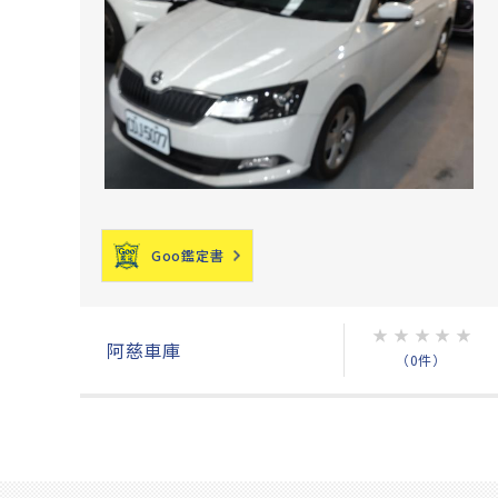
Goo鑑定書
★
★
★
★
★
阿慈車庫
（0件）