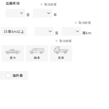
出廠年份
取消篩選
至
年
取消篩選
15萬km以上
至
萬km
取消篩選
皮卡
廂車
貨車
海外車