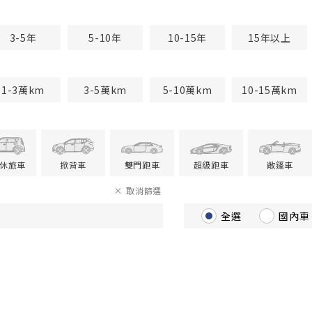
3-5年
5-10年
10-15年
15年以上
1-3萬km
3-5萬km
5-10萬km
10-15萬km
V休旅車
掀背車
雙門跑車
超級跑車
敞篷車
取消篩選
全選
國內車