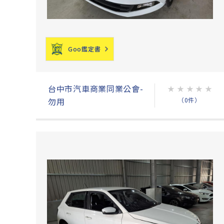
Goo鑑定書
台中市汽車商業同業公會-
★
★
★
★
★
（0件）
勿用