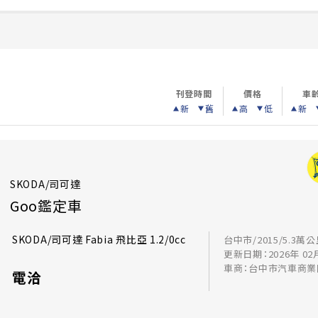
刊登時間
價格
車
新
舊
高
低
新
SKODA/司可達
Goo鑑定車
SKODA/司可達 Fabia 飛比亞 1.2/0cc
台中市/2015/5.3萬
更新日期：2026年 02
車商：台中市汽車商業
電洽