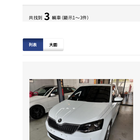
3
共找到
輛車（顯示1〜3件）
列表
大圖