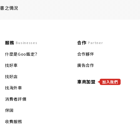
證書之情況
服務
合作
Businesses
Partner
什麼是Goo鑑定？
合作夥伴
找好車
廣告合作
找好店
車商加盟
加入我們
找海外車
消費者評價
保固
收費服務