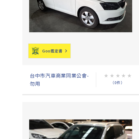
Goo鑑定書
台中市汽車商業同業公會-
★
★
★
★
★
（0件）
勿用