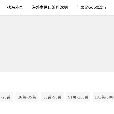
找海外車
海外車進口流程說明
什麼是Goo鑑定？
萬-25萬
26萬-35萬
36萬-50萬
51萬-100萬
101萬-50