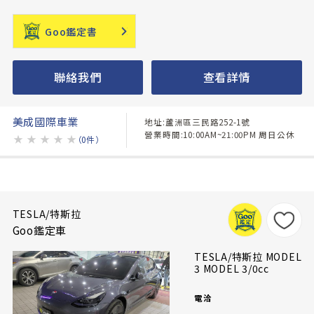
Goo鑑定書
聯絡我們
查看詳情
美成國際車業
地址:蘆洲區三民路252-1號
營業時間:10:00AM~21:00PM 周日公休
★
★
★
★
★
（0件）
TESLA/特斯拉
Goo鑑定車
TESLA/特斯拉 MODEL
3 MODEL 3/0cc
電洽