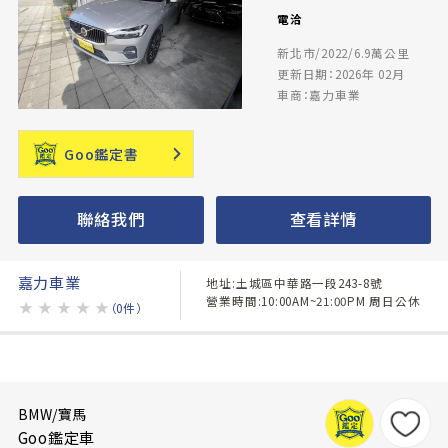
電洽
新北市/2022/6.9萬公里
更新日期：2026年 02月
車商：嘉力車業
Goo鑑定書
聯絡我們
查看詳情
嘉力車業
地址:土城區中華路一段243-8號
營業時間:10:00AM~21:00PM 周日公休
★
★
★
★
★
（0件）
BMW/寶馬
Goo鑑定車