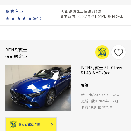
詠信汽車
地址:蘆洲區三民路539號
營業時間:10:00AM~21:00PM 周日公休
★
★
★
★
★
（0件）
BENZ/賓士
Goo鑑定車
BENZ/賓士 SL-Class
SL43 AMG/0cc
電洽
新北市/2023/5.7千公里
更新日期：2026年 02月
車商：京典國際汽車
Goo鑑定書