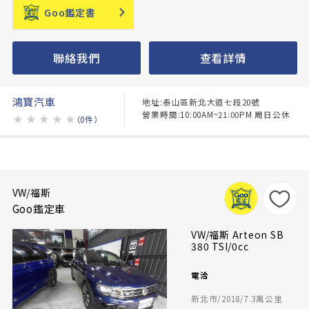
Goo鑑定書
聯絡我們
查看詳情
鴻寶汽車
地址:泰山區新北大道七段20號
營業時間:10:00AM~21:00PM 周日公休
★
★
★
★
★
（0件）
VW/福斯
Goo鑑定車
VW/福斯 Arteon SB
380 TSI/0cc
電洽
新北市/2018/7.3萬公里