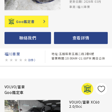
更新日期：2026年 03月
車商：福川車業
Goo鑑定書
聯絡我們
查看詳情
福川車業
地址:五股區新五路二段2巷6號
營業時間:10:00AM~21:00PM 周日公休
★
★
★
★
★
（0件）
VOLVO/富豪
Goo鑑定車
VOLVO/富豪 XC60
2.0/0cc