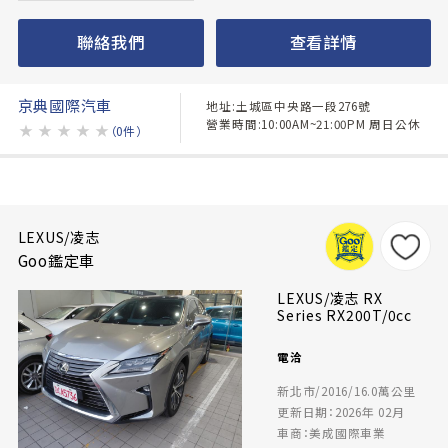
聯絡我們
查看詳情
京典國際汽車
地址:土城區中央路一段276號
營業時間:10:00AM~21:00PM 周日公休
★
★
★
★
★
（0件）
LEXUS/凌志
Goo鑑定車
LEXUS/凌志 RX
Series RX200T/0cc
電洽
新北市/2016/16.0萬公里
更新日期：2026年 02月
車商：美成國際車業