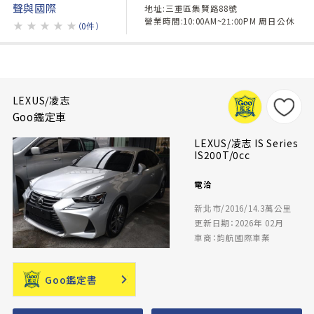
聲與國際
地址:三重區集賢路88號
營業時間:10:00AM~21:00PM 周日公休
★
★
★
★
★
（0件）
LEXUS/凌志
Goo鑑定車
LEXUS/凌志 IS Series
IS200T/0cc
電洽
新北市/2016/14.3萬公里
更新日期：2026年 02月
車商：鈞航國際車業
Goo鑑定書