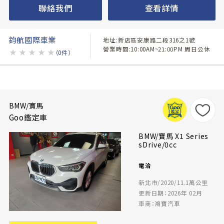
聯絡我們
查看詳情
鈞航國際車業
地址:新店區安康路二段316之1號
營業時間:10:00AM~21:00PM 周日公休
★
★
★
★
★
（0件）
BMW/寶馬
Goo鑑定車
BMW/寶馬 X1 Series
sDrive/0cc
電洽
新北市/2020/11.1萬公里
更新日期：2026年 02月
車商：鴻寶汽車