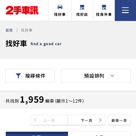
找好車
找好店
找海外車
首頁
找好車
找好車
find a good car
預設排列
搜尋條件
1,959
共找到
輛車（顯示1〜12件）
上一頁
下一頁
最後一頁