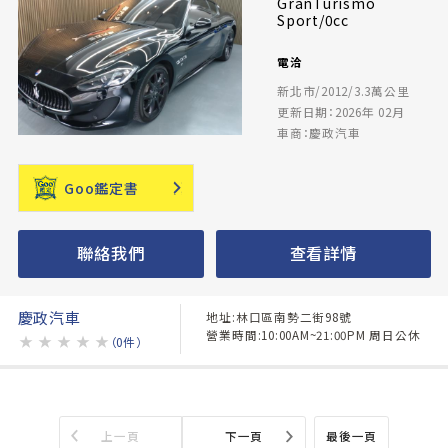
GranTurismo
Sport/0cc
電洽
新北市/2012/3.3萬公里
更新日期：2026年 02月
車商：慶政汽車
Goo鑑定書
聯絡我們
查看詳情
慶政汽車
地址:林口區南勢二街98號
營業時間:10:00AM~21:00PM 周日公休
★
★
★
★
★
（0件）
上一頁
下一頁
最後一頁