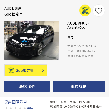
AUDI/奧迪
Goo鑑定車
AUDI/奧迪 S4
Avant/0cc
電洽
新北市/2024/6.7千公里
更新日期：2026年 02月
車商：京典國際汽車
Goo鑑定書
聯絡我們
查看詳情
京典國際汽車
地址:土城區中央路一段276號
營業時間:10:00AM~21:00PM 周日公休
★
★
★
★
★
（0件）