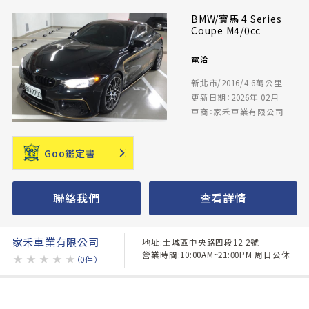
BMW/寶馬 4 Series
Coupe M4/0cc
電洽
新北市/2016/4.6萬公里
更新日期：2026年 02月
車商：家禾車業有限公司
Goo鑑定書
聯絡我們
查看詳情
家禾車業有限公司
地址:土城區中央路四段12-2號
營業時間:10:00AM~21:00PM 周日公休
★
★
★
★
★
（0件）