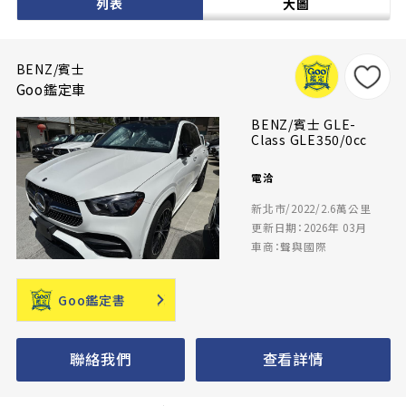
列表
大圖
BENZ/賓士
Goo鑑定車
BENZ/賓士 GLE-
Class GLE350/0cc
電洽
新北市/2022/2.6萬公里
更新日期：2026年 03月
車商：聲與國際
Goo鑑定書
聯絡我們
查看詳情