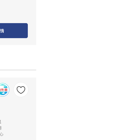
情
里
月
心