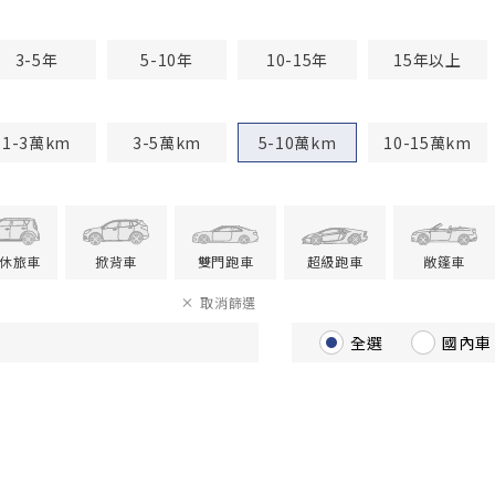
3-5年
5-10年
10-15年
15年以上
1-3萬km
3-5萬km
5-10萬km
10-15萬km
V休旅車
掀背車
雙門跑車
超級跑車
敞篷車
取消篩選
全選
國內車