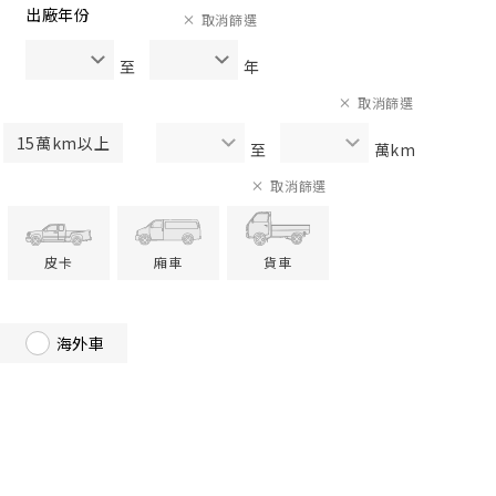
出廠年份
取消篩選
至
年
取消篩選
15萬km以上
至
萬km
取消篩選
皮卡
廂車
貨車
海外車