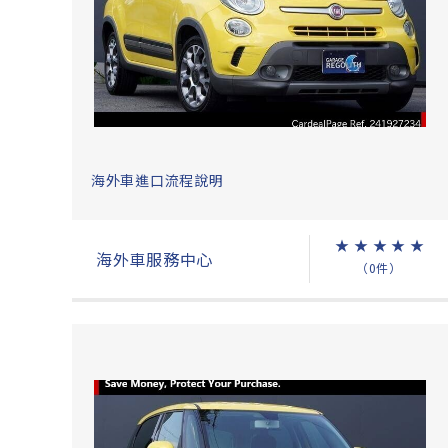
海外車進口流程說明
★
★
★
★
★
海外車服務中心
（0件）