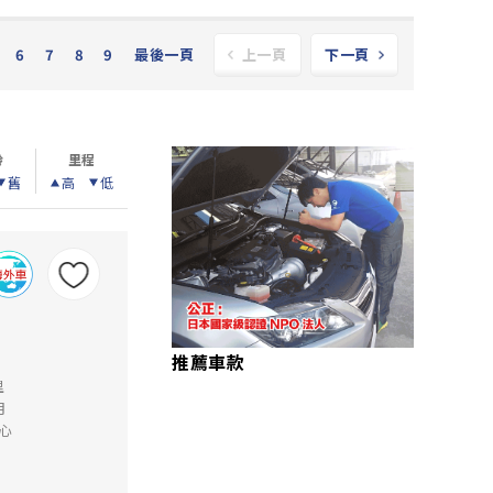
6
7
8
9
最後一頁
上一頁
下一頁
齡
里程
舊
高
低
推薦車款
里
月
心