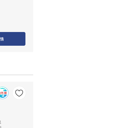
情
里
月