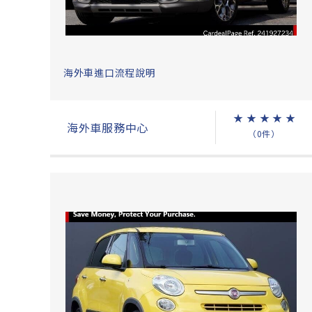
海外車進口流程說明
★
★
★
★
★
海外車服務中心
（0件）