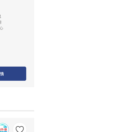
里
月
心
情