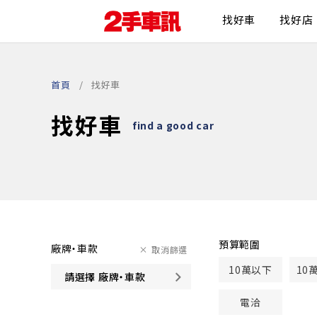
找好車
找好店
首頁
找好車
找好車
find a good car
預算範圍
廠牌・車款
取消篩選
10萬以下
10
請選擇 廠牌・車款
電洽