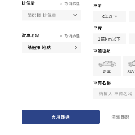
排氣量
取消篩選
車齢
3年以下
里程
賞車地點
取消篩選
1萬km以下
請選擇 地點
車輛種類
房車
SU
車商名稱
套用篩選
清空篩選