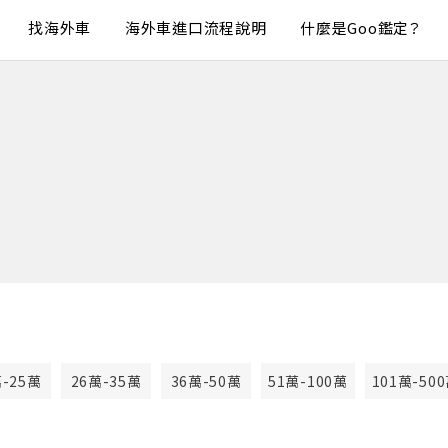
找海外車
海外車進口流程說明
什麼是Goo鑑定？
萬-25萬
26萬-35萬
36萬-50萬
51萬-100萬
101萬-50