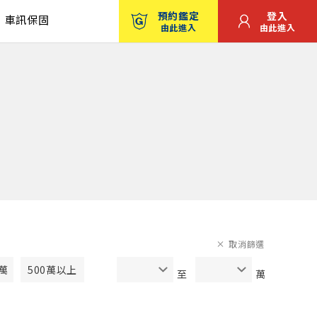
預約鑑定
登入
車訊保固
由此進入
由此進入
取消篩選
0萬
500萬以上
至
萬