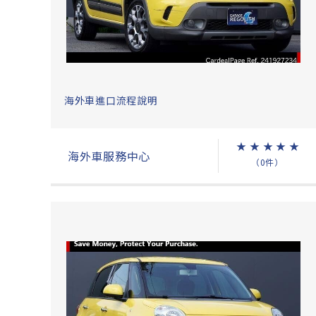
海外車進口流程說明
★
★
★
★
★
海外車服務中心
（0件）