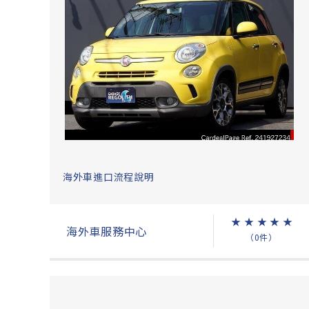
海外車進口流程說明
★
★
★
★
★
海外車服務中心
（0件）