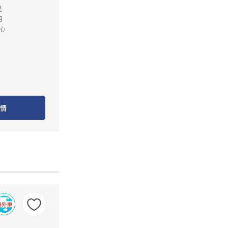
里
月
心
情