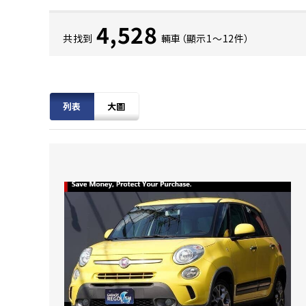
4,528
共找到
輛車（顯示1〜12件）
列表
大圖