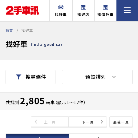
找好車
找好店
找海外車
首頁
找好車
找好車
find a good car
預設排列
搜尋條件
2,805
共找到
輛車（顯示1〜12件）
上一頁
下一頁
最後一頁