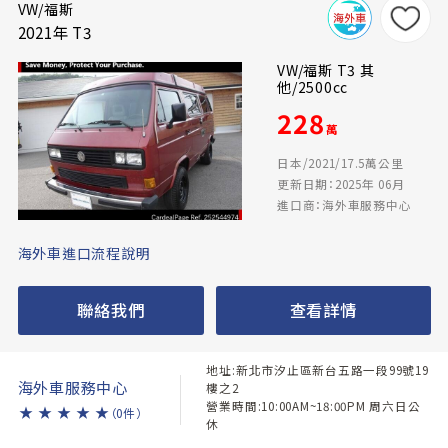
VW/福斯
2021年 T3
VW/福斯 T3 其
他/2500cc
228
萬
日本/2021/17.5萬公里
更新日期：2025年 06月
進口商：海外車服務中心
海外車進口流程說明
聯絡我們
查看詳情
地址:新北市汐止區新台五路一段99號19
海外車服務中心
樓之2
營業時間:10:00AM~18:00PM 周六日公
★
★
★
★
★
（0件）
休