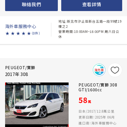
聯絡我們
查看詳情
地址:新北市汐止區新台五路一段99號19
海外車服務中心
樓之2
營業時間:10:00AM~18:00PM 周六日公
★
★
★
★
★
（0件）
休
PEUGEOT/寶獅
2017年 308
PEUGEOT/寶獅 308
GTI/1600cc
58
萬
日本/2017/12.8萬公里
更新日期：2025年 06月
進口商：海外車服務中心