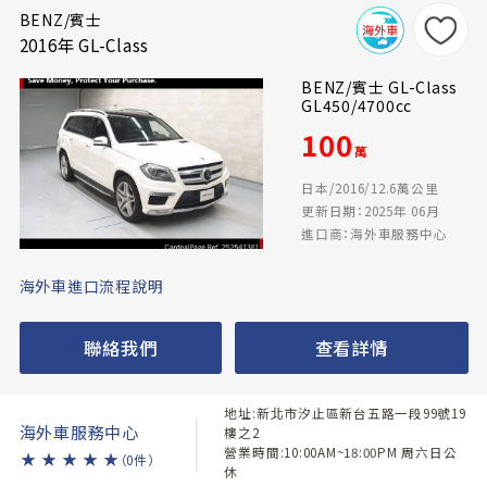
BENZ/賓士
2016年 GL-Class
BENZ/賓士 GL-Class
GL450/4700cc
100
萬
日本/2016/12.6萬公里
更新日期：2025年 06月
進口商：海外車服務中心
海外車進口流程說明
聯絡我們
查看詳情
地址:新北市汐止區新台五路一段99號19
海外車服務中心
樓之2
營業時間:10:00AM~18:00PM 周六日公
★
★
★
★
★
（0件）
休