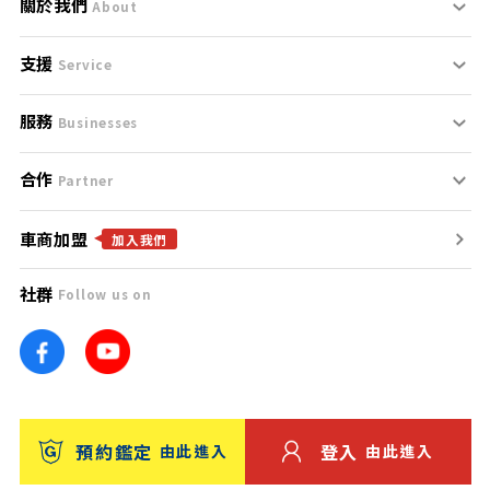
關於我們
About
支援
刊登規範
Service
服務
支援中心
服務條款
Businesses
合作
什麼是Goo鑑定？
聯絡我們
免責聲明
Partner
車商加盟
合作夥伴
找好車
隱私權政策
加入我們
社群
Follow us on
廣告合作
找好店
團隊
找海外車
車訊網
消費者評價
台灣優良中古車商大獎
預約鑑定
登入
由此進入
由此進入
保固