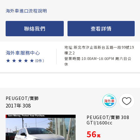
海外車進口流程說明
聯絡我們
查看詳情
地址:新北市汐止區新台五路一段99號19
海外車服務中心
樓之2
營業時間:10:00AM~18:00PM 周六日公
★
★
★
★
★
（0件）
休
PEUGEOT/寶獅
2017年 308
PEUGEOT/寶獅 308
GTI/1600cc
56
萬