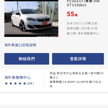
PEUGEOT/寶獅 308
GTI/1600cc
55
萬
日本/2017/12.8萬公里
更新日期：2025年 07月
進口商：海外車服務中心
海外車進口流程說明
聯絡我們
查看詳情
地址:新北市汐止區新台五路一段99號19
海外車服務中心
樓之2
營業時間:10:00AM~18:00PM 周六日公
★
★
★
★
★
（0件）
休