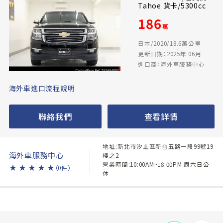
Tahoe 貨卡/5300cc
186
萬
日本/2020/18.6萬公里
更新日期：2025年 06月
進口商：海外車服務中心
海外車進口流程說明
聯絡我們
查看詳情
地址:新北市汐止區新台五路一段99號19
海外車服務中心
樓之2
營業時間:10:00AM~18:00PM 周六日公
★
★
★
★
★
（0件）
休