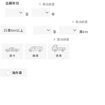
出廠年份
取消篩選
至
年
取消篩選
15萬km以上
至
萬km
取消篩選
皮卡
廂車
貨車
海外車