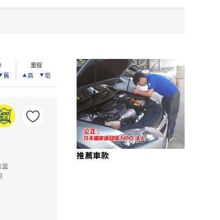
齡
里程
舊
高
低
推薦車款
公里
月