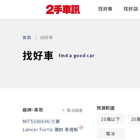
找好車
找好店
首頁
找好車
找好車
find a good car
預算範圍
廠牌・車款
取消篩選
10萬以下
10
MITSUBISHI/三菱
Lancer Fortis 菱帥 奉提斯
電洽