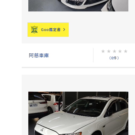
Goo鑑定書
★
★
★
★
★
阿慈車庫
（0件）