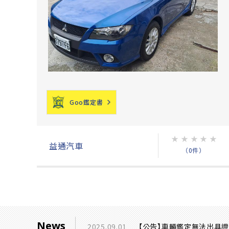
Goo鑑定書
★
★
★
★
★
益通汽車
（0件）
News
2025.09.01
【公告】車輛鑑定無法出具