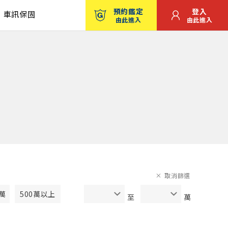
預約鑑定
登入
車訊保固
由此進入
由此進入
取消篩選
0萬
500萬以上
至
萬