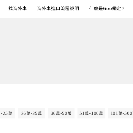
找海外車
海外車進口流程說明
什麼是Goo鑑定？
萬-25萬
26萬-35萬
36萬-50萬
51萬-100萬
101萬-50