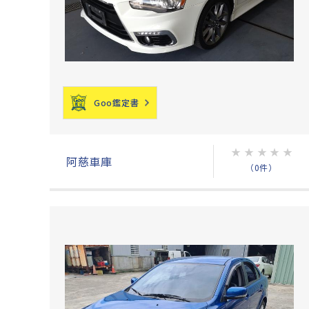
Goo鑑定書
★
★
★
★
★
阿慈車庫
（0件）