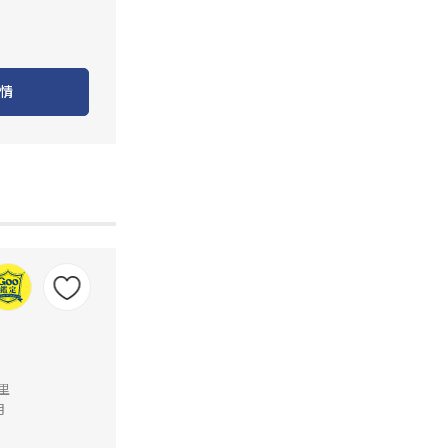
情
公里
月