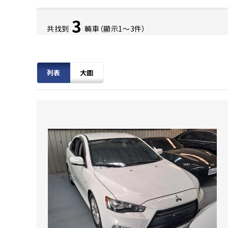
3
共找到
輛車（顯示1〜3件）
列表
大圖