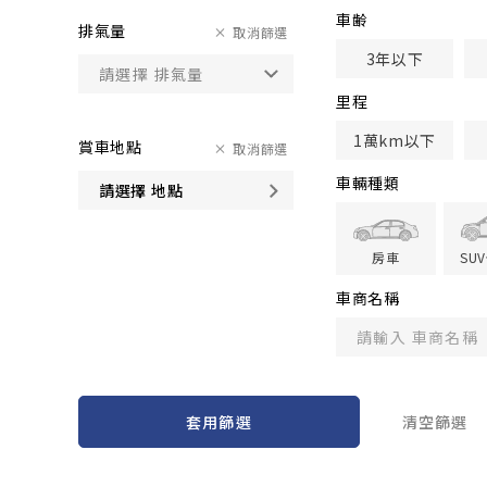
車齢
排氣量
取消篩選
3年以下
里程
1萬km以下
賞車地點
取消篩選
車輛種類
請選擇 地點
房車
SU
車商名稱
套用篩選
清空篩選