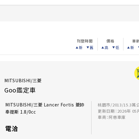
刊登時間
價格
車
新
舊
高
低
新
MITSUBISHI/三菱
Goo鑑定車
MITSUBISHI/三菱 Lancer Fortis 菱帥
桃園市/2013/15.3萬
更新日期：2026年 05
奉提斯 1.8/0cc
車商：阿慈車庫
電洽