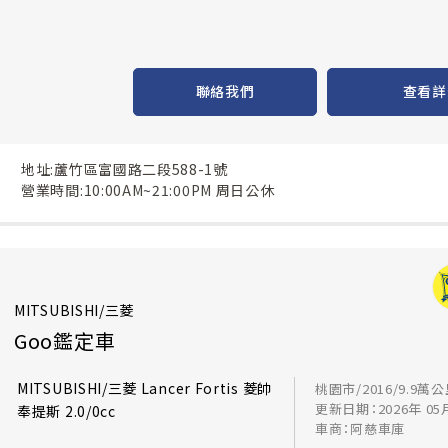
聯絡我們
查看詳
地址:蘆竹區富國路二段588-1號
營業時間:10:00AM~21:00PM 周日公休
MITSUBISHI/三菱
Goo鑑定車
MITSUBISHI/三菱 Lancer Fortis 菱帥
桃園市/2016/9.9萬
更新日期：2026年 05
奉提斯 2.0/0cc
車商：阿慈車庫