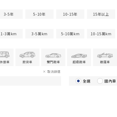
3-5年
5-10年
10-15年
15年以上
1-3萬km
3-5萬km
5-10萬km
10-15萬km
V休旅車
掀背車
雙門跑車
超級跑車
敞篷車
取消篩選
全選
國內車