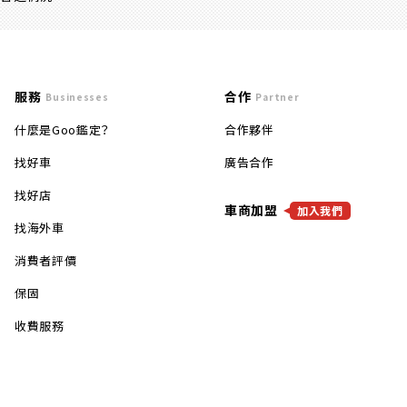
服務
合作
Businesses
Partner
什麼是Goo鑑定？
合作夥伴
找好車
廣告合作
找好店
車商加盟
加入我們
找海外車
消費者評價
保固
收費服務