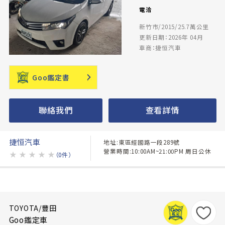
電洽
新竹市/2015/25.7萬公里
更新日期：2026年 04月
車商：捷恒汽車
Goo鑑定書
聯絡我們
查看詳情
捷恒汽車
地址:東區經國路一段289號
營業時間:10:00AM~21:00PM 周日公休
★
★
★
★
★
（0件）
TOYOTA/豐田
Goo鑑定車