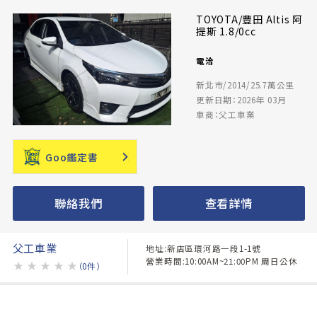
TOYOTA/豐田 Altis 阿
提斯 1.8/0cc
電洽
新北市/2014/25.7萬公里
更新日期：2026年 03月
車商：父工車業
Goo鑑定書
聯絡我們
查看詳情
父工車業
地址:新店區環河路一段1-1號
營業時間:10:00AM~21:00PM 周日公休
★
★
★
★
★
（0件）