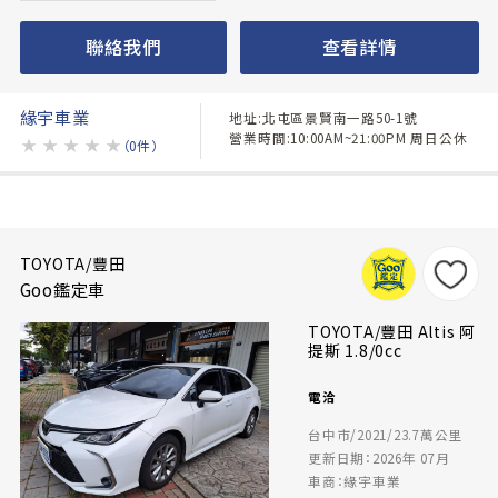
聯絡我們
查看詳情
緣宇車業
地址:北屯區景賢南一路50-1號
營業時間:10:00AM~21:00PM 周日公休
★
★
★
★
★
（0件）
TOYOTA/豐田
Goo鑑定車
TOYOTA/豐田 Altis 阿
提斯 1.8/0cc
電洽
台中市/2021/23.7萬公里
更新日期：2026年 07月
車商：緣宇車業