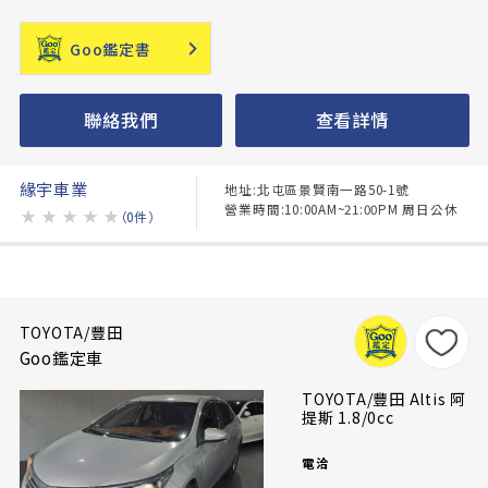
Goo鑑定書
聯絡我們
查看詳情
緣宇車業
地址:北屯區景賢南一路50-1號
營業時間:10:00AM~21:00PM 周日公休
★
★
★
★
★
（0件）
TOYOTA/豐田
Goo鑑定車
TOYOTA/豐田 Altis 阿
提斯 1.8/0cc
電洽