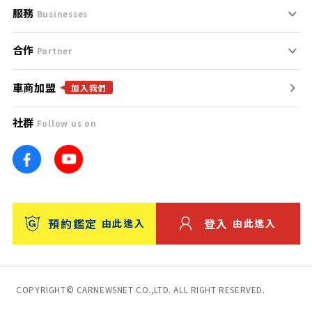
服務
支援中心
服務條款
Businesses
合作
什麼是Goo鑑定？
聯絡我們
免責聲明
Partner
車商加盟
合作夥伴
找好車
隱私權政策
加入我們
社群
Follow us on
廣告合作
找好店
團隊
找海外車
車訊網
消費者評價
台灣優良中古車商大獎
預約鑑定
登入
由此進入
由此進入
保固
收費服務
COPYRIGHT© CARNEWSNET CO.,LTD. ALL RIGHT RESERVED.