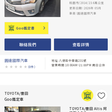
桃園市/2014/23.6萬公里
更新日期：2026年 05月
車商：圓達國際汽車
Goo鑑定書
聯絡我們
查看詳情
圓達國際汽車
地址:八德區中華路231號
營業時間:10:00AM~21:00PM 周日公休
★
★
★
★
★
（0件）
TOYOTA/豐田
Goo鑑定車
TOYOTA/豐田 Altis 阿