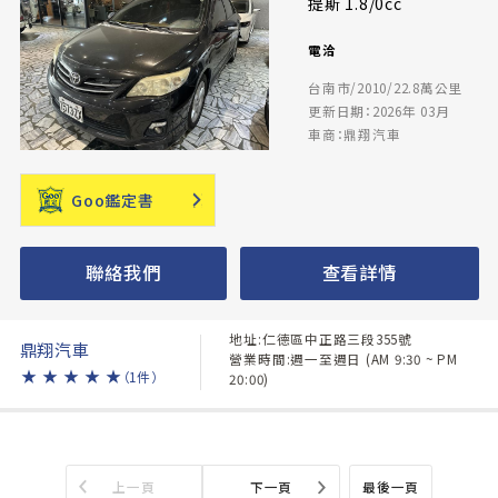
提斯 1.8/0cc
電洽
台南市/2010/22.8萬公里
更新日期：2026年 03月
車商：鼎翔汽車
Goo鑑定書
聯絡我們
查看詳情
地址:仁德區中正路三段355號
鼎翔汽車
營業時間:週一至週日 (AM 9:30 ~ PM
★
★
★
★
★
（1件）
20:00)
上一頁
下一頁
最後一頁