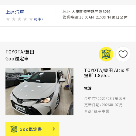
上達汽車
地址:大里區德芳路三段62號
營業時間:10:00AM~21:00PM 周日公休
★
★
★
★
★
（0件）
TOYOTA/豐田
Goo鑑定車
TOYOTA/豐田 Altis 阿
提斯 1.8/0cc
電洽
台中市/2020/23.7萬公里
更新日期：2026年 07月
車商：緣宇車業
Goo鑑定書