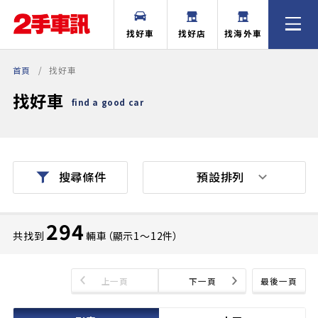
找好車
找好店
找海外車
首頁
找好車
找好車
find a good car
預設排列
搜尋條件
294
共找到
輛車（顯示1〜12件）
上一頁
下一頁
最後一頁