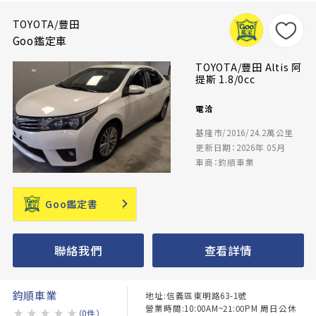
TOYOTA/豐田
Goo鑑定車
TOYOTA/豐田 Altis 阿
提斯 1.8/0cc
電洽
基隆市/2016/24.2萬公里
更新日期：2026年 05月
車商：鈞順車業
Goo鑑定書
聯絡我們
查看詳情
鈞順車業
地址:信義區東明路63-1號
營業時間:10:00AM~21:00PM 周日公休
★
★
★
★
★
（0件）