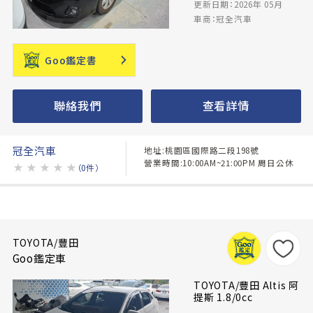
更新日期：2026年 05月
車商：冠全汽車
Goo鑑定書
聯絡我們
查看詳情
冠全汽車
地址:桃園區國際路二段198號
營業時間:10:00AM~21:00PM 周日公休
★
★
★
★
★
（0件）
TOYOTA/豐田
Goo鑑定車
TOYOTA/豐田 Altis 阿
提斯 1.8/0cc