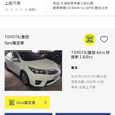
上達汽車
地址:大里區德芳路三段62號
營業時間:10:00AM~21:00PM 周日公休
★
★
★
★
★
（0件）
TOYOTA/豐田
Goo鑑定車
TOYOTA/豐田 Altis 阿
提斯 1.8/0cc
電洽
台北市/2014/28.9萬公里
更新日期：2026年 03月
車商：古馳上汽車
Goo鑑定書