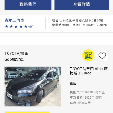
聯絡我們
查看詳情
古馳上汽車
地址:士林區延平北路八段242巷90號
營業時間:週一至週日 9:00AM~17:30PM
★
★
★
★
★
（0件）
TOYOTA/豐田
Goo鑑定車
TOYOTA/豐田 Altis 阿
提斯 1.8/0cc
電洽
桃園市/2016/28.8萬公里
更新日期：2026年 05月
車商：乘飛車業