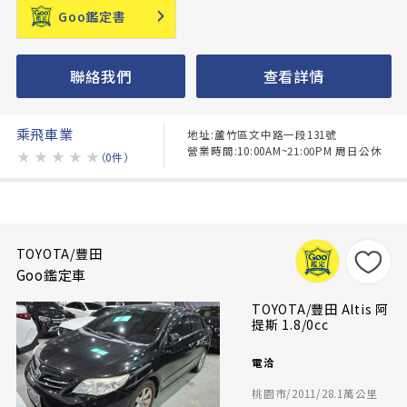
Goo鑑定書
聯絡我們
查看詳情
乘飛車業
地址:蘆竹區文中路一段131號
營業時間:10:00AM~21:00PM 周日公休
★
★
★
★
★
（0件）
TOYOTA/豐田
Goo鑑定車
TOYOTA/豐田 Altis 阿
提斯 1.8/0cc
電洽
桃園市/2011/28.1萬公里