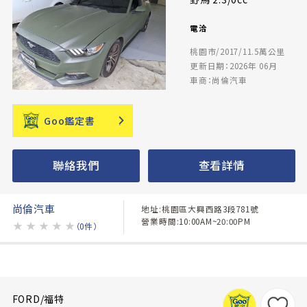
電洽
桃園市/2017/11.5萬公里
更新日期：2026年 06月
車商：尚倫汽車
Goo鑑定書
聯絡我們
查看詳情
尚倫汽車
地址:桃園區大興西路3段781號
營業時間:10:00AM~20:00PM
★
★
★
★
★
（0件）
FORD/福特