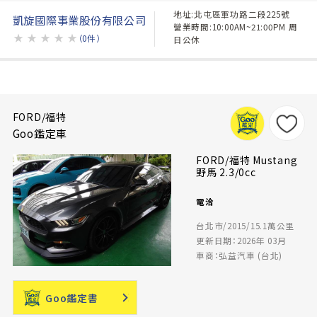
地址:北屯區軍功路二段225號
凱旋國際事業股份有限公司
營業時間:10:00AM~21:00PM 周
★
★
★
★
★
（0件）
日公休
FORD/福特
Goo鑑定車
FORD/福特 Mustang
野馬 2.3/0cc
電洽
台北市/2015/15.1萬公里
更新日期：2026年 03月
車商：弘益汽車 (台北)
Goo鑑定書