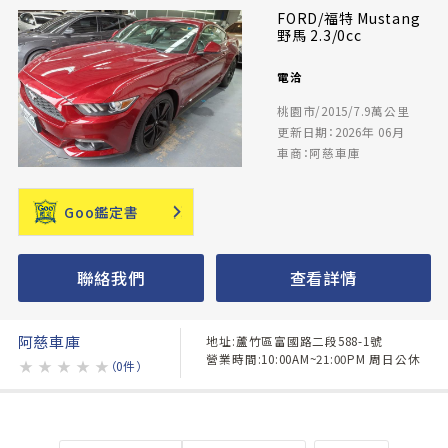
FORD/福特 Mustang
野馬 2.3/0cc
電洽
桃園市/2015/7.9萬公里
更新日期：2026年 06月
車商：阿慈車庫
Goo鑑定書
聯絡我們
查看詳情
阿慈車庫
地址:蘆竹區富國路二段588-1號
營業時間:10:00AM~21:00PM 周日公休
★
★
★
★
★
（0件）