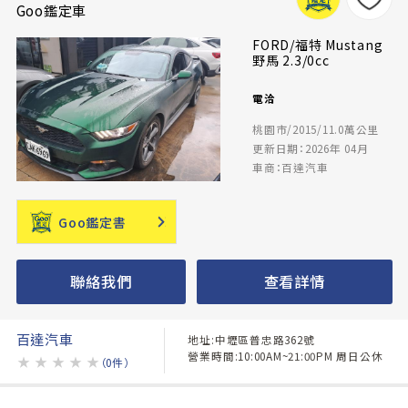
Goo鑑定車
FORD/福特 Mustang
野馬 2.3/0cc
電洽
桃園市/2015/11.0萬公里
更新日期：2026年 04月
車商：百達汽車
Goo鑑定書
聯絡我們
查看詳情
百達汽車
地址:中壢區普忠路362號
營業時間:10:00AM~21:00PM 周日公休
★
★
★
★
★
（0件）