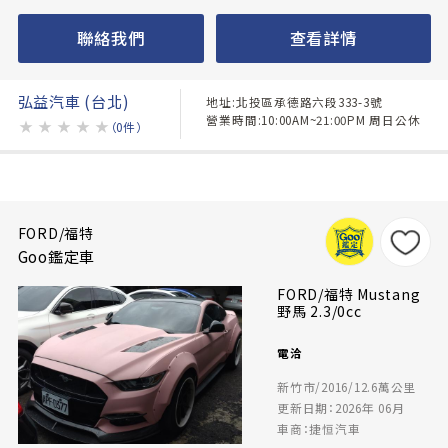
聯絡我們
查看詳情
弘益汽車 (台北)
地址:北投區承德路六段333-3號
營業時間:10:00AM~21:00PM 周日公休
★
★
★
★
★
（0件）
FORD/福特
Goo鑑定車
FORD/福特 Mustang
野馬 2.3/0cc
電洽
新竹市/2016/12.6萬公里
更新日期：2026年 06月
車商：捷恒汽車