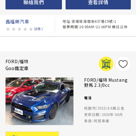
聯絡我們
查看詳情
鑫福樂汽車
地址:安南區海環街437巷19號-1
營業時間:10:00AM~21:00PM 周日公休
★
★
★
★
★
（0件）
FORD/福特
Goo鑑定車
FORD/福特 Mustang
野馬 2.3/0cc
電洽
桃園市/2015/8.6萬公里
更新日期：2026年 04月
車商：阿慈車庫