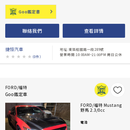
Goo鑑定書
聯絡我們
查看詳情
捷恒汽車
地址:東區經國路一段289號
營業時間:10:00AM~21:00PM 周日公休
★
★
★
★
★
（0件）
FORD/福特
Goo鑑定車
FORD/福特 Mustang
野馬 2.3/0cc
電洽