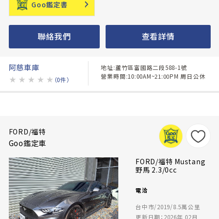
Goo鑑定書
聯絡我們
查看詳情
阿慈車庫
地址:蘆竹區富國路二段588-1號
營業時間:10:00AM~21:00PM 周日公休
★
★
★
★
★
（0件）
FORD/福特
Goo鑑定車
FORD/福特 Mustang
野馬 2.3/0cc
電洽
台中市/2019/8.5萬公里
更新日期：2026年 02月