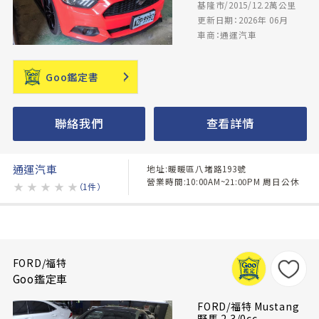
基隆市/2015/12.2萬公里
更新日期：2026年 06月
車商：通運汽車
Goo鑑定書
聯絡我們
查看詳情
通運汽車
地址:暖暖區八堵路193號
營業時間:10:00AM~21:00PM 周日公休
★
★
★
★
★
（1件）
FORD/福特
Goo鑑定車
FORD/福特 Mustang
野馬 2.3/0cc