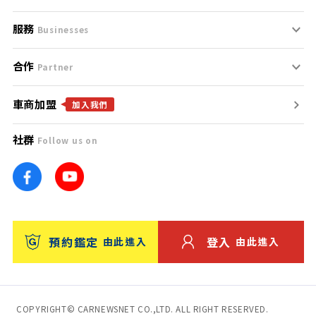
服務
支援中心
服務條款
Businesses
合作
什麼是Goo鑑定？
聯絡我們
免責聲明
Partner
車商加盟
合作夥伴
找好車
隱私權政策
加入我們
社群
Follow us on
廣告合作
找好店
團隊
找海外車
車訊網
消費者評價
台灣優良中古車商大獎
預約鑑定
登入
由此進入
由此進入
保固
收費服務
COPYRIGHT© CARNEWSNET CO.,LTD. ALL RIGHT RESERVED.