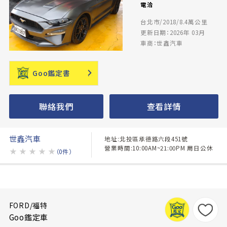
電洽
台北市/2018/8.4萬公里
更新日期：2026年 03月
車商：世鑫汽車
Goo鑑定書
聯絡我們
查看詳情
世鑫汽車
地址:北投區承德路六段451號
營業時間:10:00AM~21:00PM 周日公休
★
★
★
★
★
（0件）
FORD/福特
Goo鑑定車