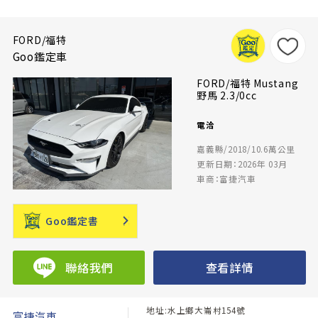
FORD/福特
Goo鑑定車
FORD/福特 Mustang
野馬 2.3/0cc
電洽
嘉義縣/2018/10.6萬公里
更新日期：2026年 03月
車商：富捷汽車
Goo鑑定書
聯絡我們
查看詳情
地址:水上鄉大崙村154號
富捷汽車