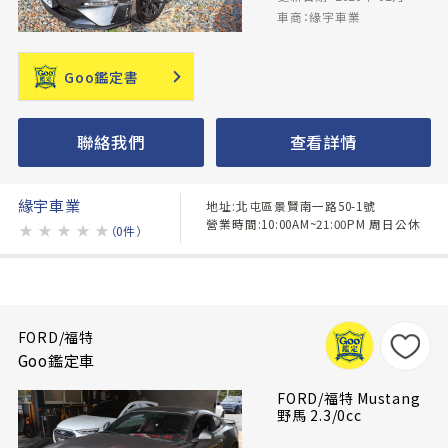
車商：緣宇車業
Goo鑑定書
聯絡我們
查看詳情
緣宇車業
地址:北屯區景賢南一路50-1號
營業時間:10:00AM~21:00PM 周日公休
★
★
★
★
★
（0件）
FORD/福特
Goo鑑定車
FORD/福特 Mustang
野馬 2.3/0cc