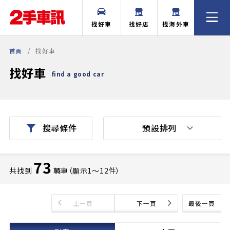
找好車
找好店
找海外車
首頁
找好車
找好車
find a good car
預設排列
搜尋條件
73
共找到
輛車（顯示1〜12件）
上一頁
下一頁
最後一頁