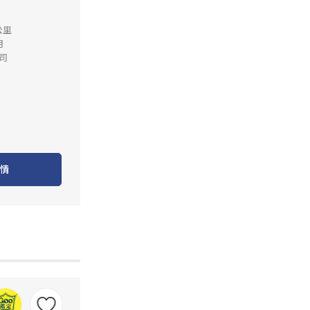
公里
月
司
情