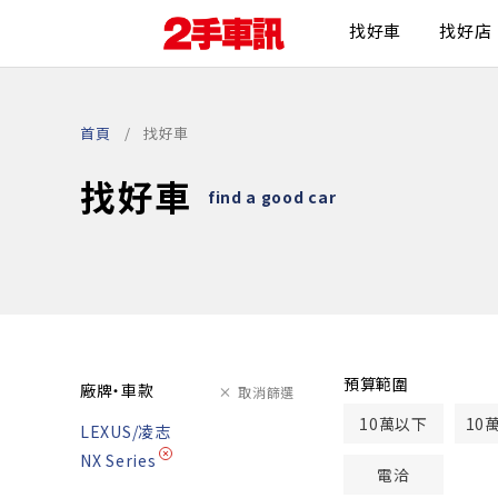
找好車
找好店
首頁
找好車
找好車
find a good car
預算範圍
廠牌・車款
取消篩選
10萬以下
10
LEXUS/凌志
NX Series
電洽