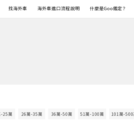
找海外車
海外車進口流程說明
什麼是Goo鑑定？
萬-25萬
26萬-35萬
36萬-50萬
51萬-100萬
101萬-50