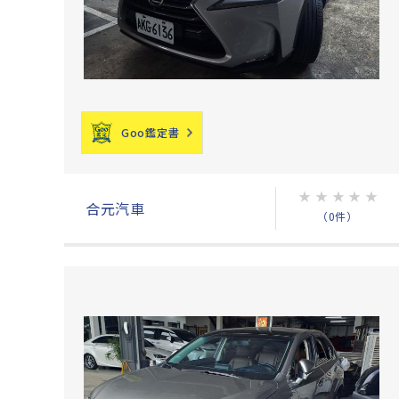
Goo鑑定書
★
★
★
★
★
合元汽車
（0件）