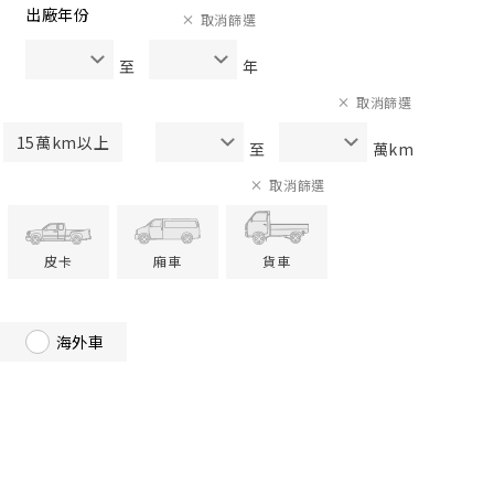
出廠年份
取消篩選
至
年
取消篩選
15萬km以上
至
萬km
取消篩選
皮卡
廂車
貨車
海外車