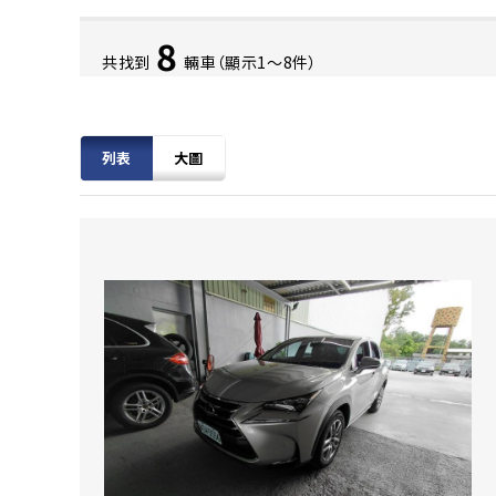
8
共找到
輛車（顯示1〜8件）
列表
大圖