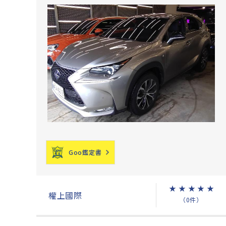
Goo鑑定書
★
★
★
★
★
權上國際
（0件）