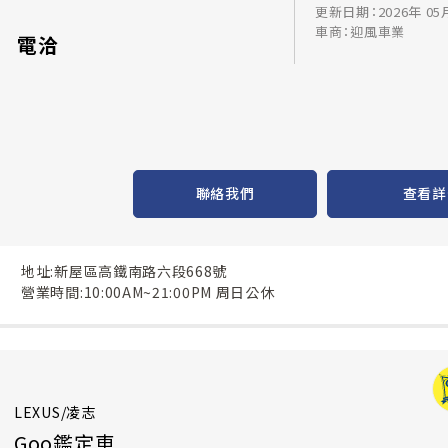
更新日期：2026年 05
車商：迎風車業
電洽
聯絡我們
查看詳
地址:新屋區高鐵南路六段668號
營業時間:10:00AM~21:00PM 周日公休
LEXUS/凌志
Goo鑑定車