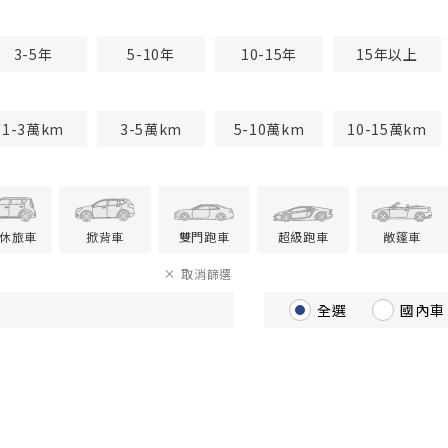
3-5年
5-10年
10-15年
15年以上
1-3萬km
3-5萬km
5-10萬km
10-15萬km
V休旅車
掀背車
雙門跑車
超級跑車
敞篷車
取消篩選
全選
國內車