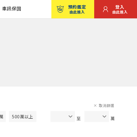
預約鑑定
登入
車訊保固
由此進入
由此進入
取消篩選
0萬
500萬以上
至
萬