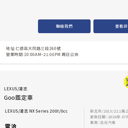
聯絡我們
查看詳
地址:仁德區大同路三段260號
營業時間:10:00AM~21:00PM 周日公休
LEXUS/凌志
Goo鑑定車
LEXUS/凌志 NX Series 200t/0cc
新北市/2015/22.1萬
更新日期：2026年 07
車商：合元汽車
電洽