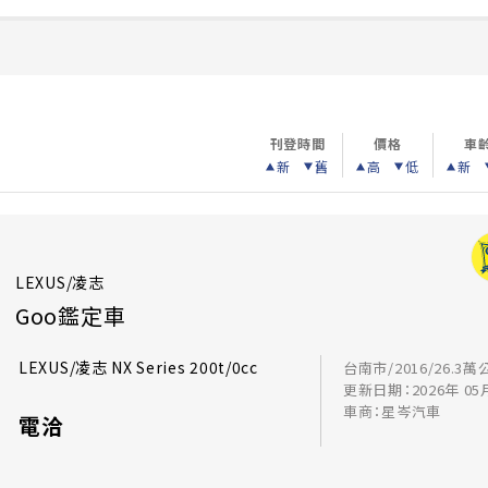
刊登時間
價格
車
新
舊
高
低
新
LEXUS/凌志
Goo鑑定車
LEXUS/凌志 NX Series 200t/0cc
台南市/2016/26.3萬
更新日期：2026年 05
車商：星岑汽車
電洽