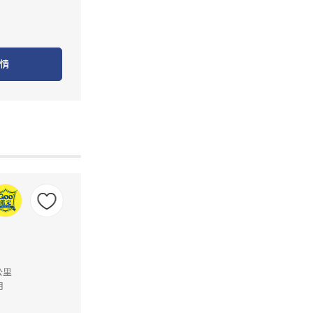
情
公里
月