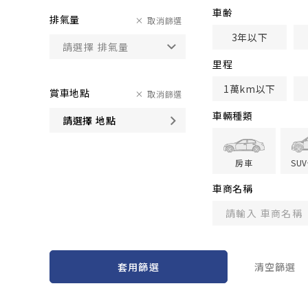
車齢
排氣量
取消篩選
3年以下
里程
1萬km以下
賞車地點
取消篩選
車輛種類
請選擇 地點
房車
SU
車商名稱
套用篩選
清空篩選