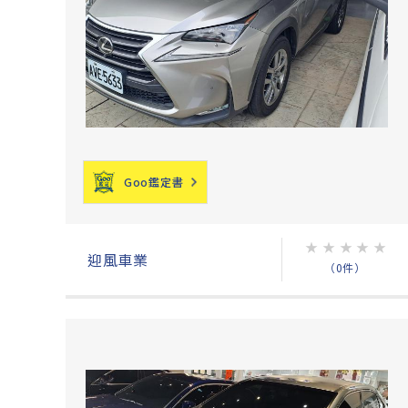
Goo鑑定書
★
★
★
★
★
迎風車業
（0件）