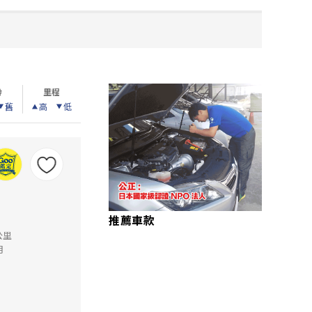
齡
里程
舊
高
低
推薦車款
公里
月