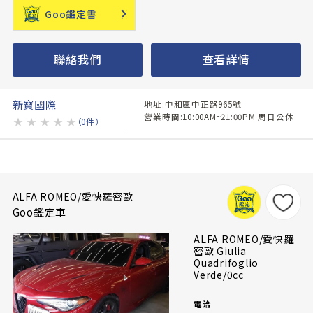
Goo鑑定書
聯絡我們
查看詳情
新寶國際
地址:中和區中正路965號
營業時間:10:00AM~21:00PM 周日公休
★
★
★
★
★
（0件）
ALFA ROMEO/愛快羅密歐
Goo鑑定車
ALFA ROMEO/愛快羅
密歐 Giulia
Quadrifoglio
Verde/0cc
電洽