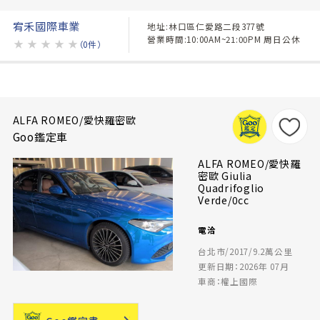
宥禾國際車業
地址:林口區仁愛路二段377號
營業時間:10:00AM~21:00PM 周日公休
★
★
★
★
★
（0件）
ALFA ROMEO/愛快羅密歐
Goo鑑定車
ALFA ROMEO/愛快羅
密歐 Giulia
Quadrifoglio
Verde/0cc
電洽
台北市/2017/9.2萬公里
更新日期：2026年 07月
車商：權上國際