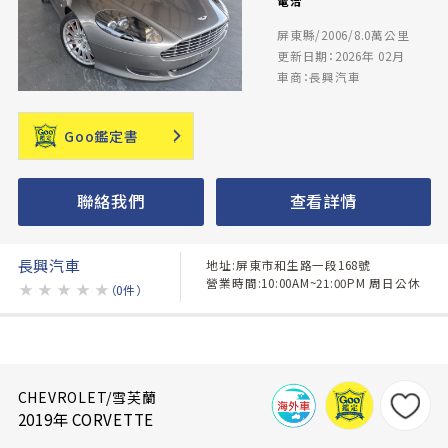
電洽
屏東縣/2006/8.0萬公里
更新日期：2026年 02月
車商：長興汽車
Goo鑑定書
聯絡我們
查看詳情
長興汽車
地址:屏東市和生路一段168號
營業時間:10:00AM~21:00PM 周日公休
★
★
★
★
★
（0件）
CHEVROLET/雪芙蘭
2019年 CORVETTE