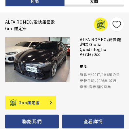
列表
大圖
ALFA ROMEO/愛快羅密歐
Goo鑑定車
ALFA ROMEO/愛快羅
密歐 Giulia
Quadrifoglio
Verde/0cc
電洽
新北市/2017/10.6萬公里
更新日期：2026年 07月
車商：宥禾國際車業
Goo鑑定書
聯絡我們
查看詳情