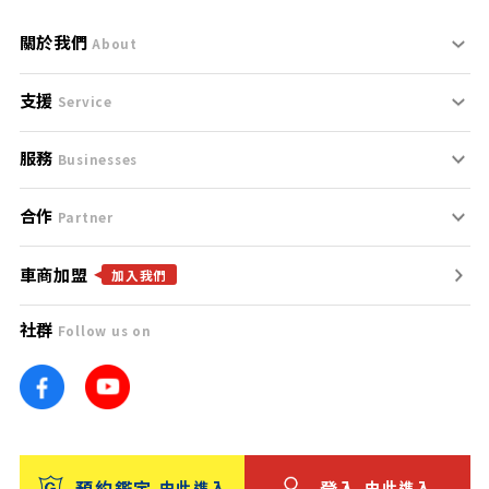
關於我們
About
支援
刊登規範
Service
服務
支援中心
服務條款
Businesses
合作
什麼是Goo鑑定？
聯絡我們
免責聲明
Partner
車商加盟
合作夥伴
找好車
隱私權政策
加入我們
社群
Follow us on
廣告合作
找好店
團隊
找海外車
車訊網
消費者評價
台灣優良中古車商大獎
預約鑑定
登入
由此進入
由此進入