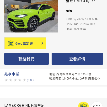
堅尼 Urus 4.0/0cc
電洽
台中市/2020/7.0萬公里
更新日期：2026年 08月
車商：兆亨車業
Goo鑑定書
聯絡我們
查看詳情
兆亨車業
地址:西屯區環中路二段696-8號
營業時間:10:00AM~21:00PM 周日公休
★
★
★
★
★
（0件）
LAMBORGHINI/林寶堅尼