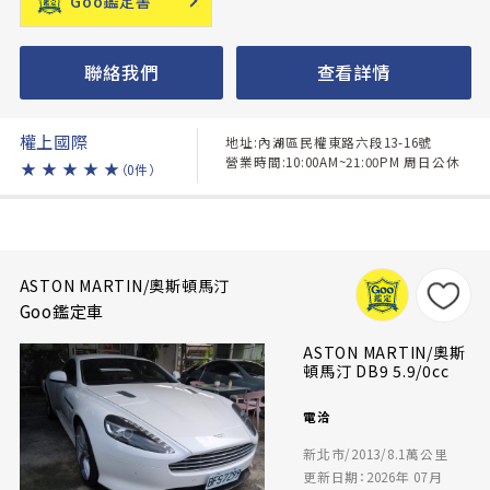
Goo鑑定書
聯絡我們
查看詳情
權上國際
地址:內湖區民權東路六段13-16號
營業時間:10:00AM~21:00PM 周日公休
★
★
★
★
★
（0件）
ASTON MARTIN/奧斯頓馬汀
Goo鑑定車
ASTON MARTIN/奧斯
頓馬汀 DB9 5.9/0cc
電洽
新北市/2013/8.1萬公里
更新日期：2026年 07月