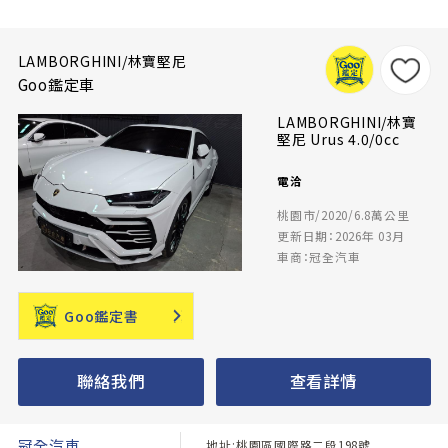
LAMBORGHINI/林寶堅尼
Goo鑑定車
LAMBORGHINI/林寶
堅尼 Urus 4.0/0cc
電洽
桃園市/2020/6.8萬公里
更新日期：2026年 03月
車商：冠全汽車
Goo鑑定書
聯絡我們
查看詳情
冠全汽車
地址:桃園區國際路二段198號