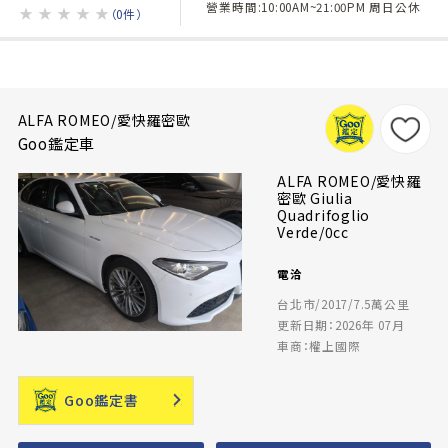
營業時間:10:00AM~21:00PM 周日公休
★
★
★
★
★
（0件）
ALFA ROMEO/愛快羅密歐
Goo鑑定車
ALFA ROMEO/愛快羅
密歐 Giulia
Quadrifoglio
Verde/0cc
電洽
台北市/2017/7.5萬公里
更新日期：2026年 07月
車商：權上國際
Goo鑑定書