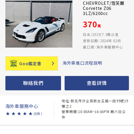
CHEVROLET/雪芙蘭
Corvette Z06
3LZ/6200cc
370
萬
日本/2019/7.5萬公里
更新日期：2024年 02月
進口商：海外車服務中心
海外車進口流程說明
Goo鑑定書
聯絡我們
查看詳情
地址:新北市汐止區新台五路一段99號19
海外車服務中心
樓之2
營業時間:10:00AM~18:00PM 周六日公
★
★
★
★
★
（0件）
休