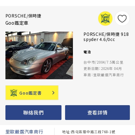
PORSCHE/保時捷
Goo鑑定車
PORSCHE/保時捷 918
spyder 4.6/0cc
電洽
台中市/2004/7.5萬公里
更新日期：2026年 04月
車商：里歐嚴選汽車商行
Goo鑑定書
聯絡我們
查看詳情
里歐嚴選汽車商行
地址:西屯區環中路三段768-1號