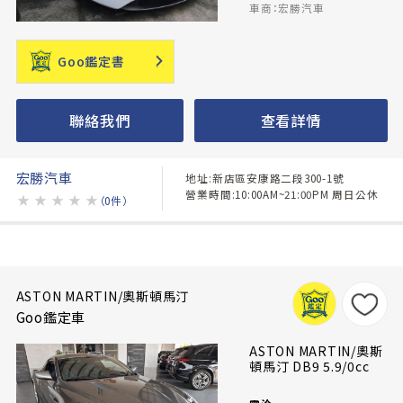
車商：宏勝汽車
Goo鑑定書
聯絡我們
查看詳情
宏勝汽車
地址:新店區安康路二段300-1號
營業時間:10:00AM~21:00PM 周日公休
★
★
★
★
★
（0件）
ASTON MARTIN/奧斯頓馬汀
Goo鑑定車
ASTON MARTIN/奧斯
頓馬汀 DB9 5.9/0cc