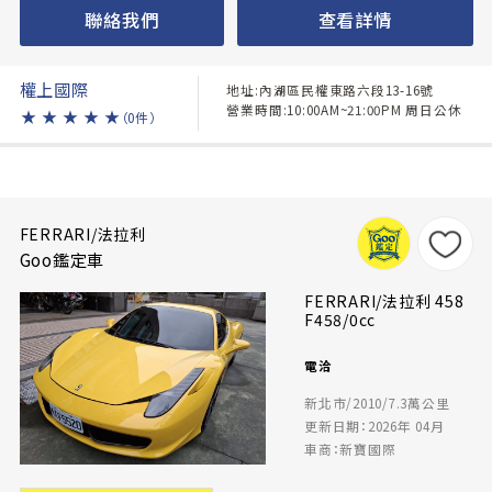
聯絡我們
查看詳情
權上國際
地址:內湖區民權東路六段13-16號
營業時間:10:00AM~21:00PM 周日公休
★
★
★
★
★
（0件）
FERRARI/法拉利
Goo鑑定車
FERRARI/法拉利 458
F458/0cc
電洽
新北市/2010/7.3萬公里
更新日期：2026年 04月
車商：新寶國際