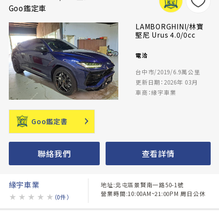
Goo鑑定車
LAMBORGHINI/林寶
堅尼 Urus 4.0/0cc
電洽
台中市/2019/6.9萬公里
更新日期：2026年 03月
車商：緣宇車業
Goo鑑定書
聯絡我們
查看詳情
緣宇車業
地址:北屯區景賢南一路50-1號
營業時間:10:00AM~21:00PM 周日公休
★
★
★
★
★
（0件）