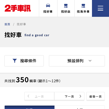
找好車
找好店
找海外車
首頁
找好車
找好車
find a good car
預設排列
搜尋條件
350
共找到
輛車（顯示1〜12件）
上一頁
下一頁
最後一頁