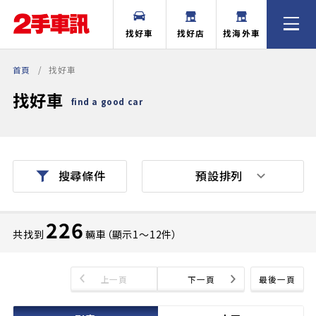
找好車
找好店
找海外車
首頁
找好車
找好車
find a good car
預設排列
搜尋條件
226
共找到
輛車（顯示1〜12件）
上一頁
下一頁
最後一頁