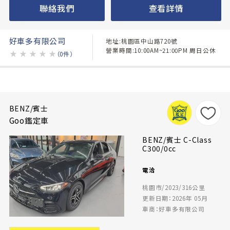
聯絡我們
查看詳情
好車多有限公司
地址:桃園區中山路720號
營業時間:10:00AM~21:00PM 周日公休
★
★
★
★
★
（0件）
BENZ/賓士
Goo鑑定車
BENZ/賓士 C-Class
C300/0cc
電洽
桃園市/2023/316公里
更新日期：2026年 05月
車商：好車多有限公司