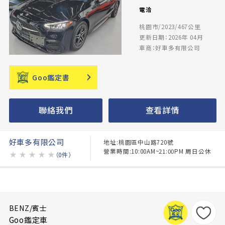
電洽
桃園市/2023/467公里
更新日期：2026年 04月
車商：好車多有限公司
Goo鑑定書
聯絡我們
查看詳情
好車多有限公司
地址:桃園區中山路720號
營業時間:10:00AM~21:00PM 周日公休
★
★
★
★
★
（0件）
BENZ/賓士
Goo鑑定車