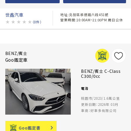
世鑫汽車
地址:北投區承德路六段451號
營業時間:10:00AM~21:00PM 周日公休
★
★
★
★
★
（0件）
BENZ/賓士
Goo鑑定車
BENZ/賓士 C-Class
C300/0cc
電洽
桃園市/2023/1.6萬公里
更新日期：2026年 03月
車商：好車多有限公司
Goo鑑定書