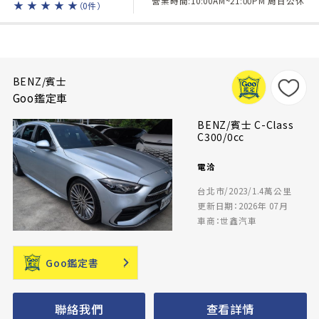
營業時間:10:00AM~21:00PM 周日公休
★
★
★
★
★
（0件）
BENZ/賓士
Goo鑑定車
BENZ/賓士 C-Class
C300/0cc
電洽
台北市/2023/1.4萬公里
更新日期：2026年 07月
車商：世鑫汽車
Goo鑑定書
聯絡我們
查看詳情