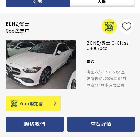
列表
大圖
BENZ/賓士
Goo鑑定車
BENZ/賓士 C-Class
C300/0cc
電洽
桃園市/2023/253公里
更新日期：2026年 04月
車商：好車多有限公司
Goo鑑定書
聯絡我們
查看詳情