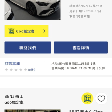
桃園市/2022/1.7萬公里
更新日期：2026年 07月
車商：阿慈車庫
Goo鑑定書
聯絡我們
查看詳情
阿慈車庫
地址:蘆竹區富國路二段588-1號
營業時間:10:00AM~21:00PM 周日公休
★
★
★
★
★
（0件）
BENZ/賓士
Goo鑑定車
BENZ/賓士 C-Class