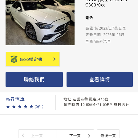
C300/0cc
電洽
高雄市/2023/1.7萬公里
更新日期：2026年 06月
車商：高昇汽車
Goo鑑定書
聯絡我們
查看詳情
高昇汽車
地址:左營區華夏路1475號
營業時間:10:00AM~21:00PM 周日公休
★
★
★
★
★
（0件）
上一頁
下一頁
最後一頁