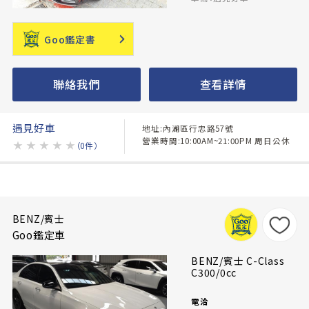
Goo鑑定書
聯絡我們
查看詳情
遇見好車
地址:內湖區行忠路57號
營業時間:10:00AM~21:00PM 周日公休
★
★
★
★
★
（0件）
BENZ/賓士
Goo鑑定車
BENZ/賓士 C-Class
C300/0cc
電洽