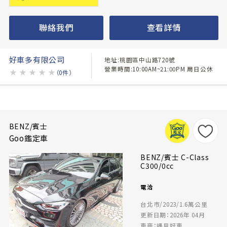
聯絡我們
查看詳情
好車多有限公司
地址:桃園區中山路720號
營業時間:10:00AM~21:00PM 周日公休
★
★
★
★
★
（0件）
BENZ/賓士
Goo鑑定車
BENZ/賓士 C-Class
C300/0cc
電洽
台北市/2023/1.6萬公里
更新日期：2026年 04月
車商：遇見好車