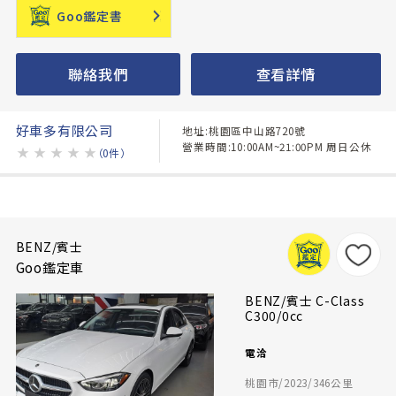
Goo鑑定書
聯絡我們
查看詳情
好車多有限公司
地址:桃園區中山路720號
營業時間:10:00AM~21:00PM 周日公休
★
★
★
★
★
（0件）
BENZ/賓士
Goo鑑定車
BENZ/賓士 C-Class
C300/0cc
電洽
桃園市/2023/346公里