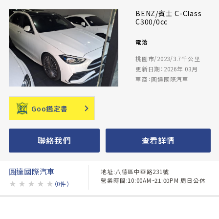
BENZ/賓士 C-Class
C300/0cc
電洽
桃園市/2023/3.7千公里
更新日期：2026年 03月
車商：圓達國際汽車
Goo鑑定書
聯絡我們
查看詳情
圓達國際汽車
地址:八德區中華路231號
營業時間:10:00AM~21:00PM 周日公休
★
★
★
★
★
（0件）