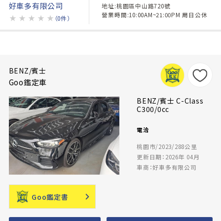
好車多有限公司
地址:桃園區中山路720號
營業時間:10:00AM~21:00PM 周日公休
★
★
★
★
★
（0件）
BENZ/賓士
Goo鑑定車
BENZ/賓士 C-Class
C300/0cc
電洽
桃園市/2023/288公里
更新日期：2026年 04月
車商：好車多有限公司
Goo鑑定書