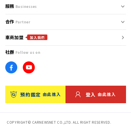
服務
支援中心
服務條款
Businesses
合作
什麼是Goo鑑定？
聯絡我們
免責聲明
Partner
車商加盟
合作夥伴
找好車
隱私權政策
加入我們
社群
Follow us on
廣告合作
找好店
團隊
找海外車
車訊網
消費者評價
台灣優良中古車商大獎
預約鑑定
登入
由此進入
由此進入
保固
收費服務
COPYRIGHT© CARNEWSNET CO.,LTD. ALL RIGHT RESERVED.