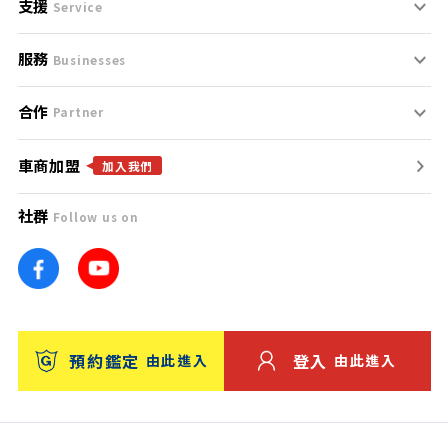
支援
刊登規範
Service
服務
支援中心
服務條款
Businesses
合作
什麼是Goo鑑定？
聯絡我們
免責聲明
Partner
車商加盟
合作夥伴
找好車
隱私權政策
加入我們
社群
Follow us on
廣告合作
找好店
團隊
找海外車
車訊網
消費者評價
台灣優良中古車商大獎
預約鑑定
登入
由此進入
由此進入
保固
收費服務