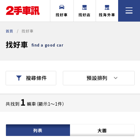
找好車
找好店
找海外車
首頁
找好車
找好車
find a good car
預設排列
搜尋條件
1
共找到
輛車（顯示1〜1件）
列表
大圖