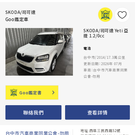
SKODA/司可達
Goo鑑定車
SKODA/司可達 Yeti 亞
提 1.2/0cc
電洽
台中市/2014/17.3萬公里
更新日期：2026年 07月
車商：台中市汽車商業同業
公會-勿用
Goo鑑定書
聯絡我們
查看詳情
地址:西區三民西路52號
台中市汽車商業同業公會-勿用