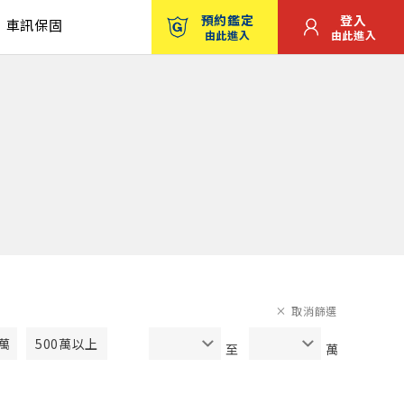
預約鑑定
登入
車訊保固
由此進入
由此進入
取消篩選
0萬
500萬以上
至
萬