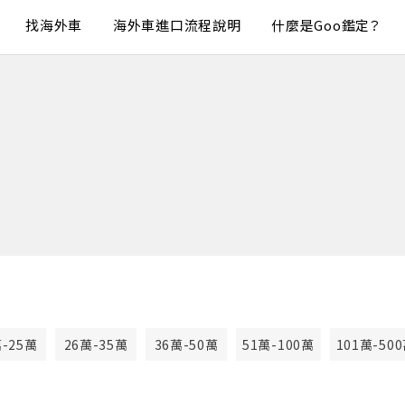
找海外車
海外車進口流程說明
什麼是Goo鑑定？
萬-25萬
26萬-35萬
36萬-50萬
51萬-100萬
101萬-50