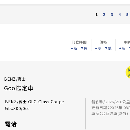
2
3
4
5
1
刊登時間
價格
車
新
舊
高
低
新
BENZ/賓士
Goo鑑定車
BENZ/賓士 GLC-Class Coupe
新竹縣/2026/210公
更新日期：2026年 08
GLC300/0cc
車商：台新汽車(新竹)
電洽