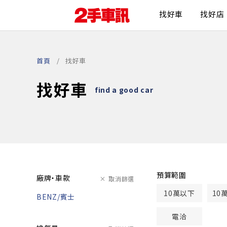
找好車
找好店
首頁
找好車
找好車
find a good car
預算範圍
廠牌・車款
取消篩選
10萬以下
10
BENZ/賓士
電洽