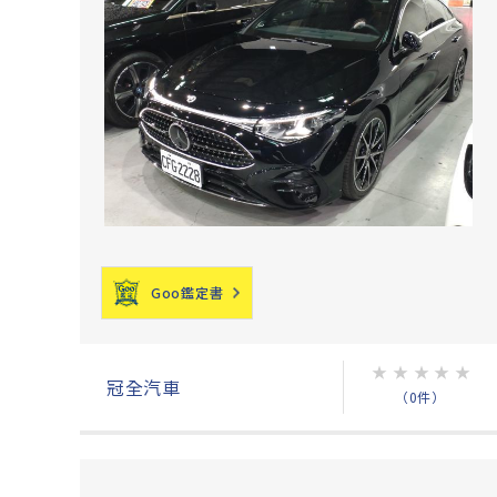
Goo鑑定書
★
★
★
★
★
冠全汽車
（0件）