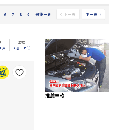
6
7
8
9
最後一頁
上一頁
下一頁
齡
里程
舊
高
低
推薦車款
里
月