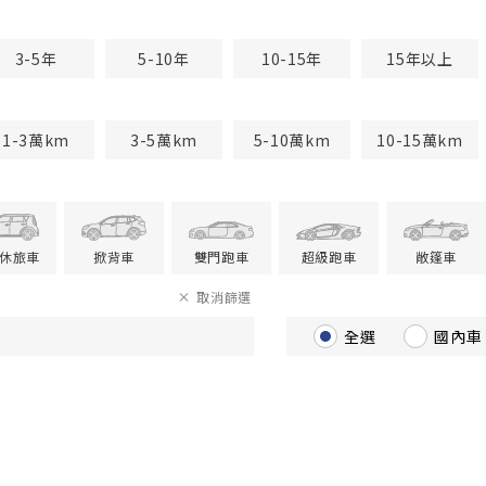
3-5年
5-10年
10-15年
15年以上
1-3萬km
3-5萬km
5-10萬km
10-15萬km
V休旅車
掀背車
雙門跑車
超級跑車
敞篷車
取消篩選
全選
國內車