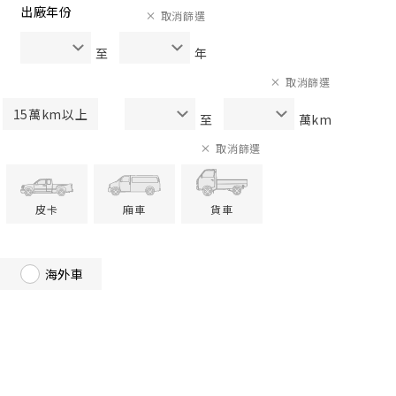
出廠年份
取消篩選
至
年
取消篩選
15萬km以上
至
萬km
取消篩選
皮卡
廂車
貨車
海外車