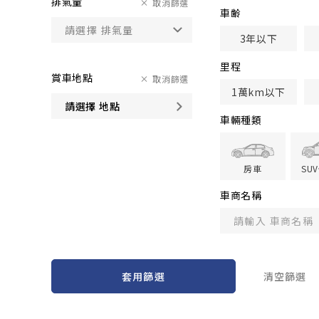
排氣量
取消篩選
車齢
3年以下
里程
賞車地點
取消篩選
1萬km以下
請選擇 地點
車輛種類
房車
SU
車商名稱
套用篩選
清空篩選