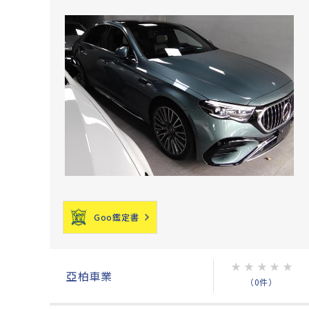
Goo鑑定書
★
★
★
★
★
亞柏車業
（0件）