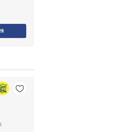
情
里
月