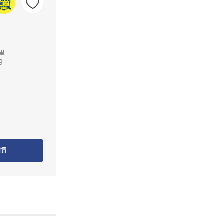
公里
月
情