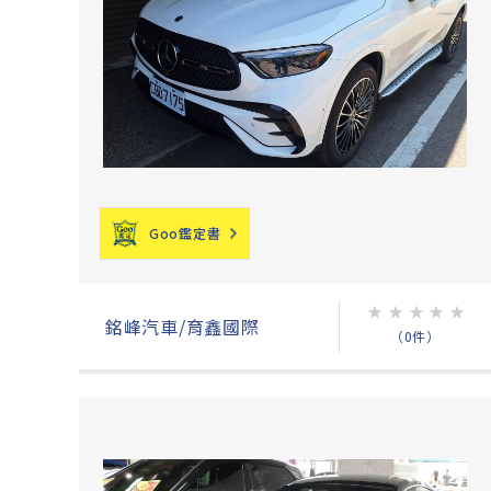
Goo鑑定書
★
★
★
★
★
銘峰汽車/育鑫國際
（0件）