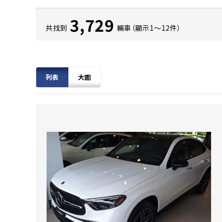
3,729
共找到
輛車（顯示1〜12件）
列表
大圖