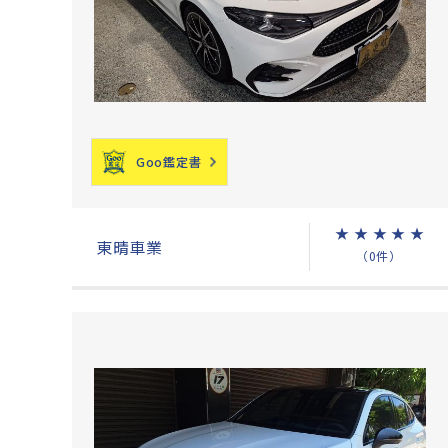
Goo鑑定書
★
★
★
★
★
東晴車業
（0件）