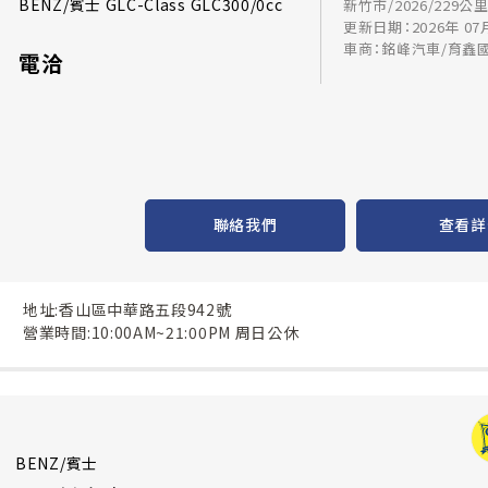
BENZ/賓士 GLC-Class GLC300/0cc
新竹市/2026/229公
更新日期：2026年 07
車商：銘峰汽車/育鑫
電洽
聯絡我們
查看詳
地址:香山區中華路五段942號
營業時間:10:00AM~21:00PM 周日公休
BENZ/賓士