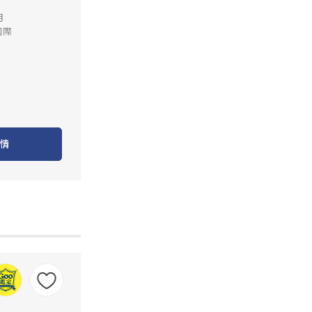
里
月
國際
情