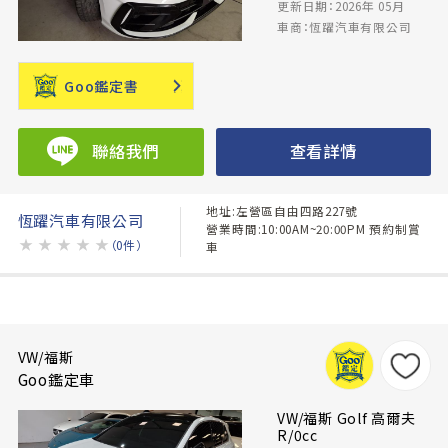
更新日期：2026年 05月
車商：恆躍汽車有限公司
Goo鑑定書
聯絡我們
查看詳情
地址:左營區自由四路227號
恆躍汽車有限公司
營業時間:10:00AM~20:00PM 預約制賞
★
★
★
★
★
（0件）
車
VW/福斯
Goo鑑定車
VW/福斯 Golf 高爾夫
R/0cc