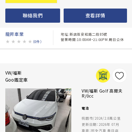
聯絡我們
查看詳情
龍昇車業
地址:新店區安和路二段85號
營業時間:10:00AM~21:00PM 周日公休
★
★
★
★
★
（0件）
VW/福斯
Goo鑑定車
VW/福斯 Golf 高爾夫
R/0cc
電洽
桃園市/2024/2.8萬公里
更新日期：2026年 07月
車商：冠全汽車 春日店