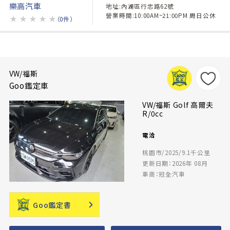
樂高汽車
地址:內湖區行忠路62號
營業時間:10:00AM~21:00PM 周日公休
★
★
★
★
★
（0件）
VW/福斯
Goo鑑定車
VW/福斯 Golf 高爾夫
R/0cc
電洽
桃園市/2025/9.1千公里
更新日期：2026年 08月
車商：冠全汽車
Goo鑑定書