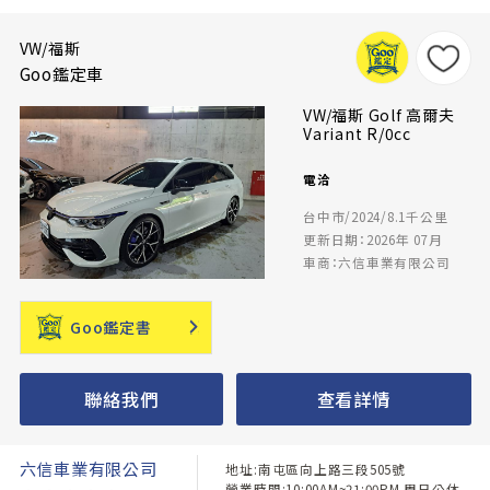
VW/福斯
Goo鑑定車
VW/福斯 Golf 高爾夫
Variant R/0cc
電洽
台中市/2024/8.1千公里
更新日期：2026年 07月
車商：六信車業有限公司
Goo鑑定書
聯絡我們
查看詳情
六信車業有限公司
地址:南屯區向上路三段505號
營業時間:10:00AM~21:00PM 周日公休