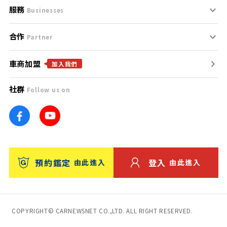
服務
支援中心
服務條款
Businesses
合作
什麼是Goo鑑定？
聯絡我們
免責聲明
Partner
車商加盟
合作夥伴
找好車
隱私權政策
加入我們
社群
Follow us on
廣告合作
找好店
團隊
找海外車
車訊網
消費者評價
台灣優良中古車商大獎
預約鑑定
登入
由此進入
由此進入
保固
收費服務
COPYRIGHT© CARNEWSNET CO.,LTD. ALL RIGHT RESERVED.