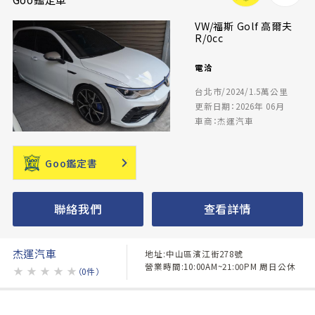
VW/福斯 Golf 高爾夫
R/0cc
電洽
台北市/2024/1.5萬公里
更新日期：2026年 06月
車商：杰運汽車
Goo鑑定書
聯絡我們
查看詳情
杰運汽車
地址:中山區濱江街278號
營業時間:10:00AM~21:00PM 周日公休
★
★
★
★
★
（0件）