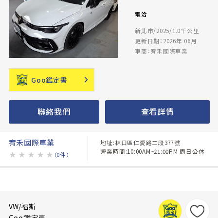
電洽
新北市/2025/1.0千公里
更新日期：2026年 06月
車商：宥禾國際車業
Goo鑑定書
聯絡我們
查看詳情
宥禾國際車業
地址:林口區仁愛路二段377號
營業時間:10:00AM~21:00PM 周日公休
★
★
★
★
★
（0件）
VW/福斯
Goo鑑定車