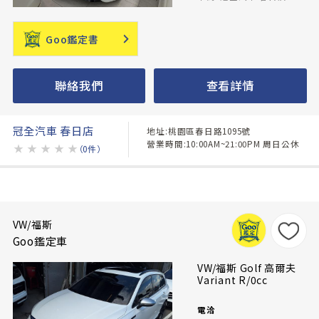
Goo鑑定書
聯絡我們
查看詳情
冠全汽車 春日店
地址:桃園區春日路1095號
營業時間:10:00AM~21:00PM 周日公休
★
★
★
★
★
（0件）
VW/福斯
Goo鑑定車
VW/福斯 Golf 高爾夫
Variant R/0cc
電洽