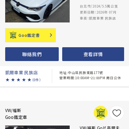
台北市/2024/5.5萬公里
更新日期：2026年 07月
車商：凱爾車業 民族店
Goo鑑定書
聯絡我們
查看詳情
凱爾車業 民族店
地址:中山區民族東路177號
營業時間:10:00AM~21:00PM 周日公休
★
★
★
★
★
（0件）
VW/福斯
Goo鑑定車
VW/福斯 Golf 高爾夫