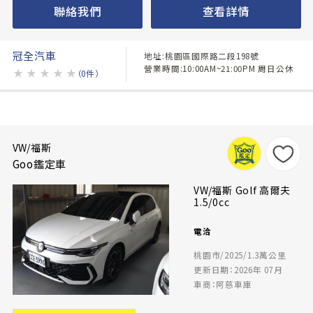
聯絡我們
查看詳情
冠全汽車
地址:桃園區國際路二段198號
營業時間:10:00AM~21:00PM 周日公休
★
★
★
★
★
（0件）
VW/福斯
Goo鑑定車
VW/福斯 Golf 高爾夫
1.5/0cc
電洽
桃園市/2025/1.3萬公里
更新日期：2026年 07月
車商：阿慈車庫