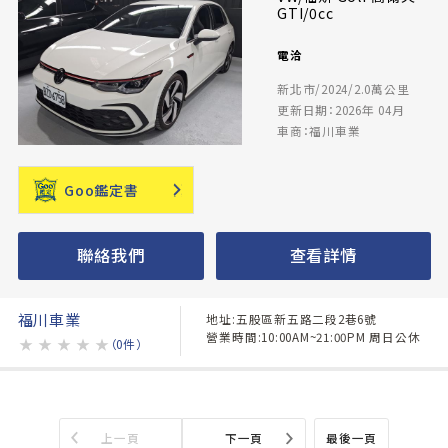
GTI/0cc
電洽
新北市/2024/2.0萬公里
更新日期：2026年 04月
車商：福川車業
Goo鑑定書
聯絡我們
查看詳情
福川車業
地址:五股區新五路二段2巷6號
營業時間:10:00AM~21:00PM 周日公休
★
★
★
★
★
（0件）
上一頁
下一頁
最後一頁