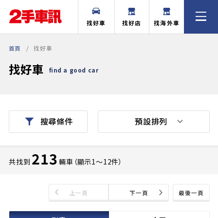
找好車
找好店
找海外車
首頁
找好車
找好車
find a good car
預設排列
搜尋條件
213
共找到
輛車（顯示1〜12件）
上一頁
下一頁
最後一頁