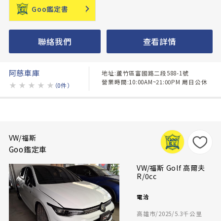
Goo鑑定書
聯絡我們
查看詳情
阿慈車庫
地址:蘆竹區富國路二段588-1號
營業時間:10:00AM~21:00PM 周日公休
★
★
★
★
★
（0件）
VW/福斯
Goo鑑定車
VW/福斯 Golf 高爾夫
R/0cc
電洽
高雄市/2025/5.3千公里