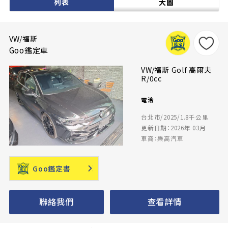
列表
大圖
VW/福斯
Goo鑑定車
VW/福斯 Golf 高爾夫
R/0cc
電洽
台北市/2025/1.8千公里
更新日期：2026年 03月
車商：樂高汽車
Goo鑑定書
聯絡我們
查看詳情