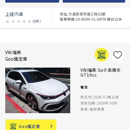
上達汽車
地址:大里區德芳路三段62號
營業時間:10:00AM~21:00PM 周日公休
★
★
★
★
★
（0件）
VW/福斯
Goo鑑定車
VW/福斯 Golf 高爾夫
GTI/0cc
電洽
新北市/2024/3.2萬公里
更新日期：2026年 05月
車商：龍昇車業
Goo鑑定書