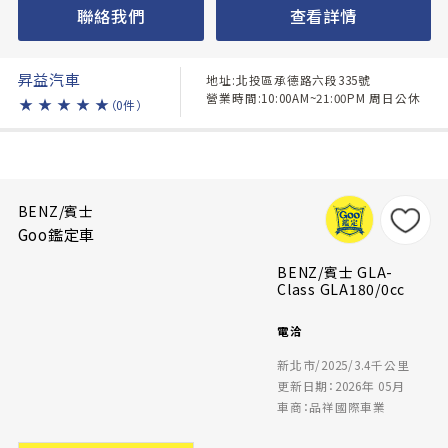
聯絡我們
查看詳情
昇益汽車
地址:北投區承德路六段335號
營業時間:10:00AM~21:00PM 周日公休
★
★
★
★
★
（0件）
BENZ/賓士
Goo鑑定車
BENZ/賓士 GLA-
Class GLA180/0cc
電洽
新北市/2025/3.4千公里
更新日期：2026年 05月
車商：品祥國際車業