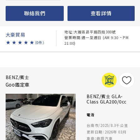
聯絡我們
查看詳情
地址:大雅區昌平路四段300號
大豪貿易
營業時間:週一至週日 (AM 9:30 ~ PM
★
★
★
★
★
（0件）
21:00)
BENZ/賓士
Goo鑑定車
BENZ/賓士 GLA-
Class GLA200/0cc
電洽
台南市/2025/8.3千公里
更新日期：2026年 03月
車商：鼎翔汽車