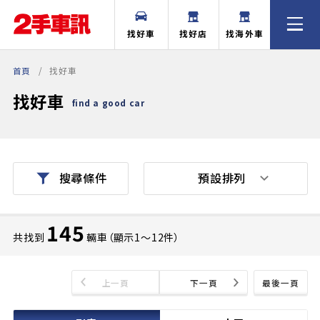
找好車
找好店
找海外車
首頁
找好車
找好車
find a good car
預設排列
搜尋條件
145
共找到
輛車（顯示1〜12件）
上一頁
下一頁
最後一頁