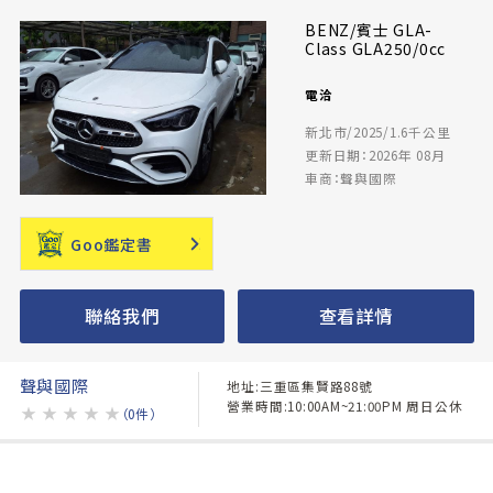
BENZ/賓士 GLA-
Class GLA250/0cc
電洽
新北市/2025/1.6千公里
更新日期：2026年 08月
車商：聲與國際
Goo鑑定書
聯絡我們
查看詳情
聲與國際
地址:三重區集賢路88號
營業時間:10:00AM~21:00PM 周日公休
★
★
★
★
★
（0件）