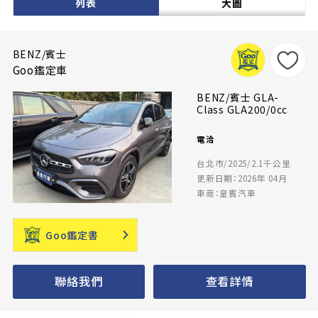
列表
大圖
BENZ/賓士
Goo鑑定車
BENZ/賓士 GLA-
Class GLA200/0cc
電洽
台北市/2025/2.1千公里
更新日期：2026年 04月
車商：皇賓汽車
Goo鑑定書
聯絡我們
查看詳情