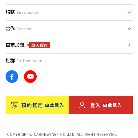
服務
支援中心
服務條款
Businesses
合作
什麼是Goo鑑定？
聯絡我們
免責聲明
Partner
車商加盟
合作夥伴
找好車
隱私權政策
加入我們
社群
Follow us on
廣告合作
找好店
團隊
找海外車
車訊網
消費者評價
台灣優良中古車商大獎
預約鑑定
登入
由此進入
由此進入
保固
收費服務
COPYRIGHT© CARNEWSNET CO.,LTD. ALL RIGHT RESERVED.