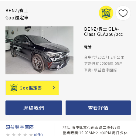
BENZ/賓士
Goo鑑定車
BENZ/賓士 GLA-
Class GLA250/0cc
電洽
台中市/2025/1.2千公里
更新日期：2026年 05月
車商：碩益豐宇國際
Goo鑑定書
聯絡我們
查看詳情
碩益豐宇國際
地址:南屯區文心南五路二段468號
營業時間:10:00AM~21:00PM 周日公休
★
★
★
★
★
（0件）