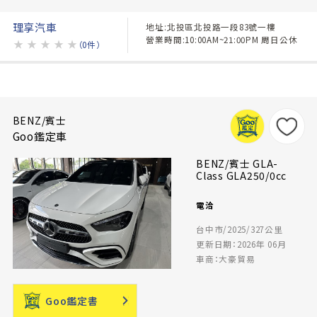
理享汽車
地址:北投區北投路一段83號一樓
營業時間:10:00AM~21:00PM 周日公休
★
★
★
★
★
（0件）
BENZ/賓士
Goo鑑定車
BENZ/賓士 GLA-
Class GLA250/0cc
電洽
台中市/2025/327公里
更新日期：2026年 06月
車商：大豪貿易
Goo鑑定書