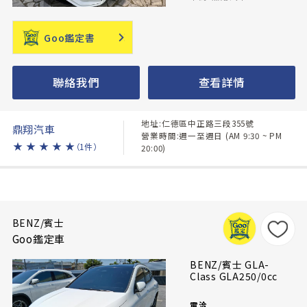
Goo鑑定書
聯絡我們
查看詳情
地址:仁德區中正路三段355號
鼎翔汽車
營業時間:週一至週日 (AM 9:30 ~ PM
★
★
★
★
★
（1件）
20:00)
BENZ/賓士
Goo鑑定車
BENZ/賓士 GLA-
Class GLA250/0cc
電洽