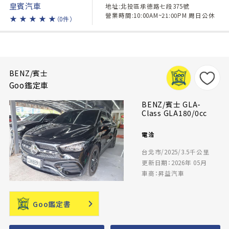
皇賓汽車
地址:北投區承德路七段375號
營業時間:10:00AM~21:00PM 周日公休
★
★
★
★
★
（0件）
BENZ/賓士
Goo鑑定車
BENZ/賓士 GLA-
Class GLA180/0cc
電洽
台北市/2025/3.5千公里
更新日期：2026年 05月
車商：昇益汽車
Goo鑑定書