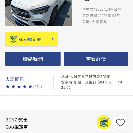
台中市/2025/1.3千公里
更新日期：2026年 06月
車商：大豪貿易
Goo鑑定書
聯絡我們
查看詳情
地址:大雅區昌平路四段300號
大豪貿易
營業時間:週一至週日 (AM 9:30 ~ PM
★
★
★
★
★
（0件）
21:00)
BENZ/賓士
Goo鑑定車