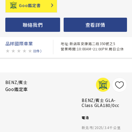
Goo鑑定書
聯絡我們
查看詳情
品祥國際車業
地址:新店區安康路二段350號之5
營業時間:10:00AM~21:00PM 周日公休
★
★
★
★
★
（0件）
BENZ/賓士
Goo鑑定車
BENZ/賓士 GLA-
Class GLA180/0cc
電洽
新北市/2025/3.4千公里