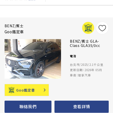
BENZ/賓士
Goo鑑定車
BENZ/賓士 GLA-
Class GLA35/0cc
電洽
台北市/2025/2.1千公里
更新日期：2026年 05月
車商：理享汽車
Goo鑑定書
聯絡我們
查看詳情