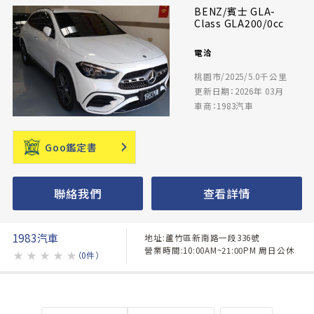
BENZ/賓士 GLA-
Class GLA200/0cc
電洽
桃園市/2025/5.0千公里
更新日期：2026年 03月
車商：1983汽車
Goo鑑定書
聯絡我們
查看詳情
1983汽車
地址:蘆竹區新南路一段336號
營業時間:10:00AM~21:00PM 周日公休
★
★
★
★
★
（0件）