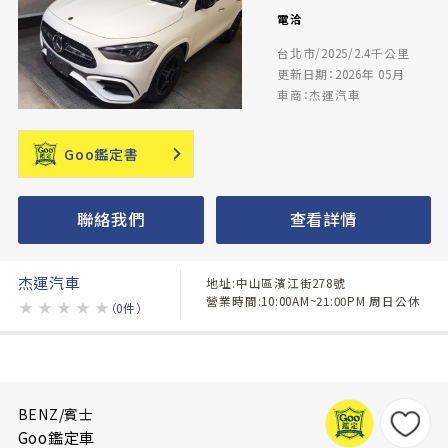
電洽
台北市/2025/2.4千公里
更新日期：2026年 05月
車商：杰運汽車
Goo鑑定書
聯絡我們
查看詳情
杰運汽車
地址:中山區濱江街278號
營業時間:10:00AM~21:00PM 周日公休
★
★
★
★
★
（0件）
BENZ/賓士
Goo鑑定車