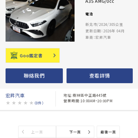
A35 AMG/0cc
電洽
新北市/2024/305公里
更新日期：2026年 04月
車商：宏昇汽車
Goo鑑定書
聯絡我們
查看詳情
宏昇汽車
地址:樹林區中正路445號
營業時間:10:00AM~20:00PM
★
★
★
★
★
（0件）
上一頁
下一頁
最後一頁