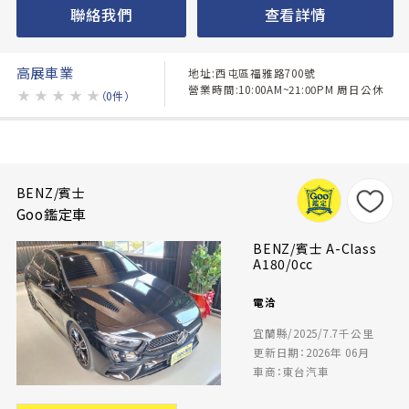
聯絡我們
查看詳情
高展車業
地址:西屯區福雅路700號
營業時間:10:00AM~21:00PM 周日公休
★
★
★
★
★
（0件）
BENZ/賓士
Goo鑑定車
BENZ/賓士 A-Class
A180/0cc
電洽
宜蘭縣/2025/7.7千公里
更新日期：2026年 06月
車商：東台汽車