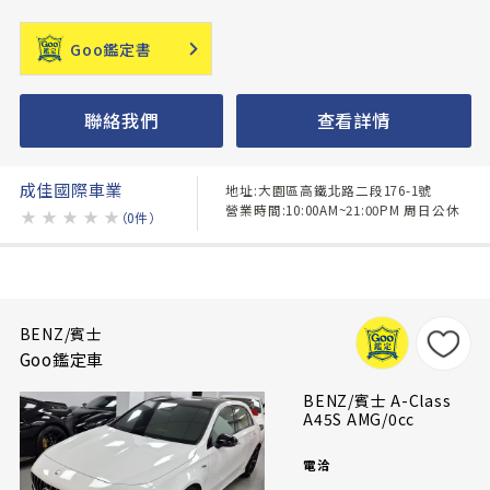
Goo鑑定書
聯絡我們
查看詳情
成佳國際車業
地址:大園區高鐵北路二段176-1號
營業時間:10:00AM~21:00PM 周日公休
★
★
★
★
★
（0件）
BENZ/賓士
Goo鑑定車
BENZ/賓士 A-Class
A45S AMG/0cc
電洽