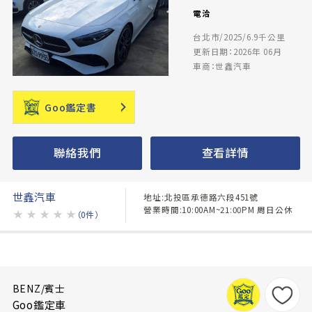
電洽
台北市/2025/6.9千公里
更新日期：2026年 06月
車商：世鑫汽車
Goo鑑定書
聯絡我們
查看詳情
世鑫汽車
地址:北投區承德路六段451號
營業時間:10:00AM~21:00PM 周日公休
★
★
★
★
★
（0件）
BENZ/賓士
Goo鑑定車