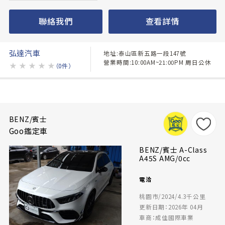
聯絡我們
查看詳情
弘達汽車
地址:泰山區新五路一段147號
營業時間:10:00AM~21:00PM 周日公休
★
★
★
★
★
（0件）
BENZ/賓士
Goo鑑定車
BENZ/賓士 A-Class
A45S AMG/0cc
電洽
桃園市/2024/4.3千公里
更新日期：2026年 04月
車商：成佳國際車業