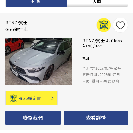
列表
大圖
BENZ/賓士
Goo鑑定車
BENZ/賓士 A-Class
A180/0cc
電洽
台北市/2025/9.7千公里
更新日期：2026年 07月
車商：凱爾車業 民族店
Goo鑑定書
聯絡我們
查看詳情