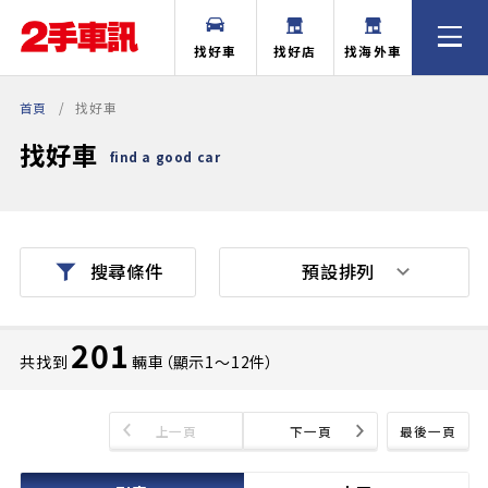
找好車
找好店
找海外車
首頁
找好車
找好車
find a good car
預設排列
搜尋條件
201
共找到
輛車（顯示1〜12件）
上一頁
下一頁
最後一頁