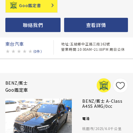
Goo鑑定書
聯絡我們
查看詳情
東台汽車
地址:五結鄉中正路三段162號
營業時間:10:00AM~21:00PM 周日公休
★
★
★
★
★
（0件）
BENZ/賓士
Goo鑑定車
BENZ/賓士 A-Class
A45S AMG/0cc
電洽
桃園市/2025/6.0千公里