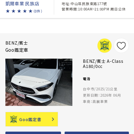
凱爾車業 民族店
地址:中山區民族東路177號
營業時間:10:00AM~21:00PM 周日公休
★
★
★
★
★
（0件）
BENZ/賓士
Goo鑑定車
BENZ/賓士 A-Class
A180/0cc
電洽
台中市/2025/21公里
更新日期：2026年 06月
車商：高展車業
Goo鑑定書