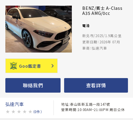
BENZ/賓士 A-Class
A35 AMG/0cc
電洽
新北市/2025/1.9萬公里
更新日期：2026年 07月
車商：弘達汽車
Goo鑑定書
聯絡我們
查看詳情
弘達汽車
地址:泰山區新五路一段147號
營業時間:10:00AM~21:00PM 周日公休
★
★
★
★
★
（0件）