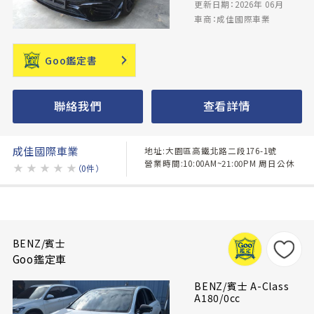
更新日期：2026年 06月
車商：成佳國際車業
Goo鑑定書
聯絡我們
查看詳情
成佳國際車業
地址:大園區高鐵北路二段176-1號
營業時間:10:00AM~21:00PM 周日公休
★
★
★
★
★
（0件）
BENZ/賓士
Goo鑑定車
BENZ/賓士 A-Class
A180/0cc