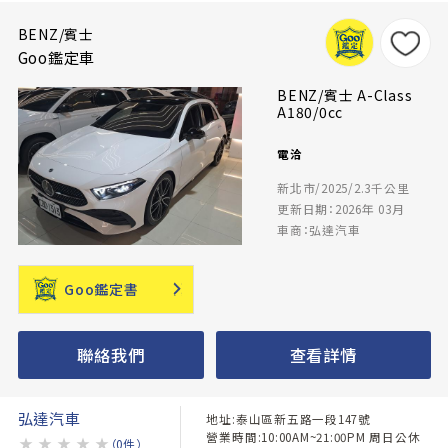
BENZ/賓士
Goo鑑定車
BENZ/賓士 A-Class
A180/0cc
電洽
新北市/2025/2.3千公里
更新日期：2026年 03月
車商：弘達汽車
Goo鑑定書
聯絡我們
查看詳情
弘達汽車
地址:泰山區新五路一段147號
營業時間:10:00AM~21:00PM 周日公休
★
★
★
★
★
（0件）