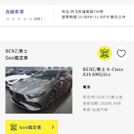
高展車業
地址:西屯區福雅路700號
營業時間:10:00AM~21:00PM 周日公休
★
★
★
★
★
（0件）
BENZ/賓士
Goo鑑定車
BENZ/賓士 A-Class
A35 AMG/0cc
電洽
新北市/2024/3.1萬公里
更新日期：2026年 08月
車商：弘達汽車
Goo鑑定書