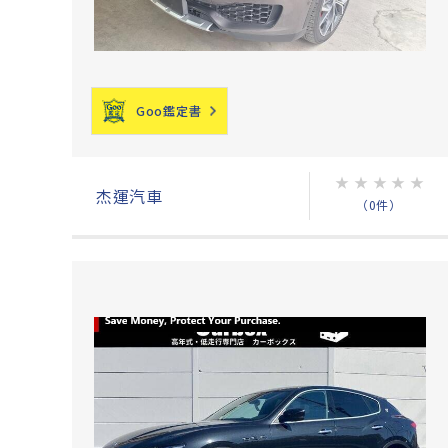
Goo鑑定書
★
★
★
★
★
杰運汽車
（0件）