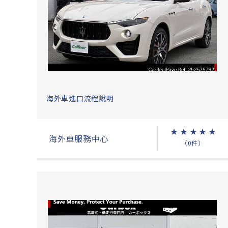
海外車進口流程說明
★
★
★
★
★
海外車服務中心
（0件）