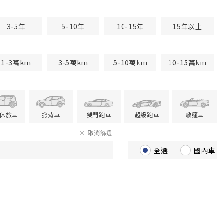
3-5年
5-10年
10-15年
15年以上
1-3萬km
3-5萬km
5-10萬km
10-15萬km
V休旅車
掀背車
雙門跑車
超級跑車
敞篷車
取消篩選
全選
國內車