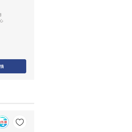
月
心
情