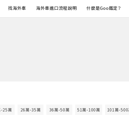
找海外車
海外車進口流程說明
什麼是Goo鑑定？
萬-25萬
26萬-35萬
36萬-50萬
51萬-100萬
101萬-50