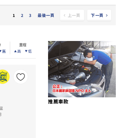
2
3
最後一頁
1
上一頁
下一頁
齡
里程
舊
高
低
推薦車款
公里
月