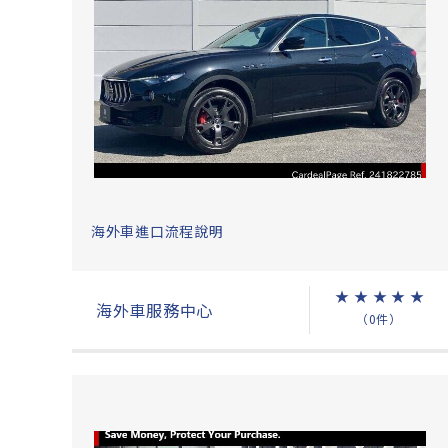
海外車進口流程說明
★
★
★
★
★
海外車服務中心
（0件）