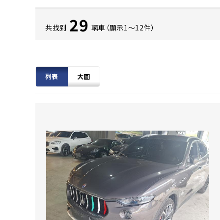
29
共找到
輛車（顯示1〜12件）
列表
大圖