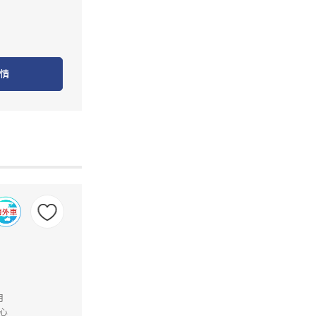
情
月
心