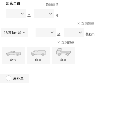
出廠年份
取消篩選
至
年
取消篩選
15萬km以上
至
萬km
取消篩選
皮卡
廂車
貨車
海外車