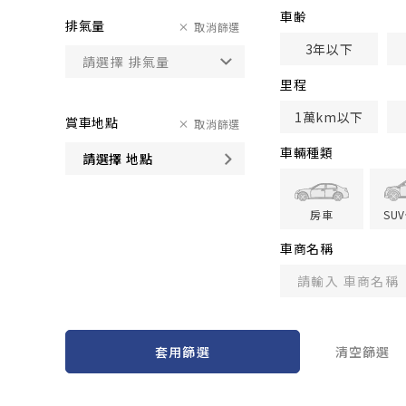
車齢
排氣量
取消篩選
3年以下
里程
1萬km以下
賞車地點
取消篩選
車輛種類
請選擇 地點
房車
SU
車商名稱
套用篩選
清空篩選