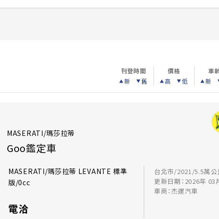
刊登時間
價格
車
新
舊
高
低
新
MASERATI/瑪莎拉蒂
Goo鑑定車
MASERATI/瑪莎拉蒂 LEVANTE 標準
台北市/2021/5.5萬
更新日期：2026年 03
版/0cc
車商：杰運汽車
電洽