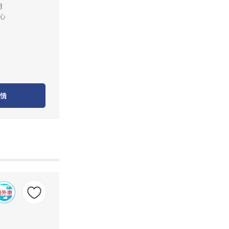
月
心
情