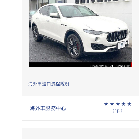
海外車進口流程說明
★
★
★
★
★
海外車服務中心
（0件）