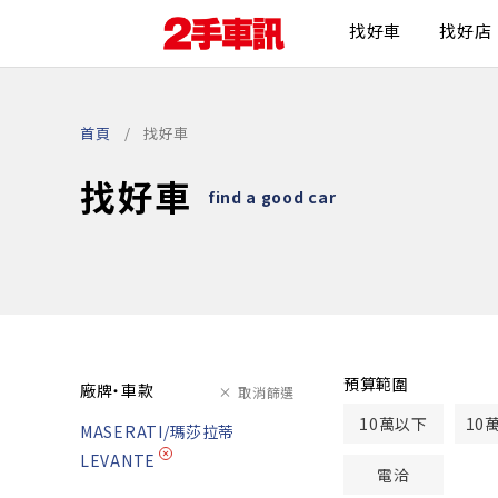
找好車
找好店
首頁
找好車
找好車
find a good car
預算範圍
廠牌・車款
取消篩選
10萬以下
10
MASERATI/瑪莎拉蒂
LEVANTE
電洽