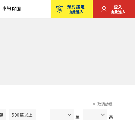
預約鑑定
登入
車訊保固
由此進入
由此進入
取消篩選
0萬
500萬以上
至
萬