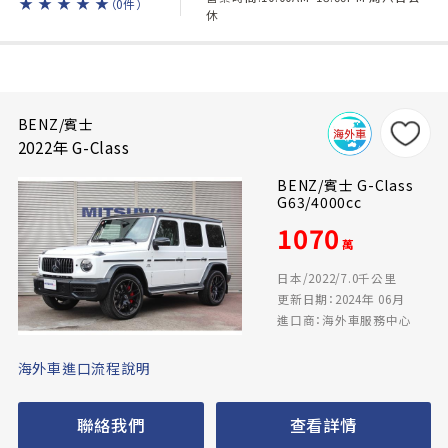
★
★
★
★
★
（0件）
休
BENZ/賓士
2022年 G-Class
BENZ/賓士 G-Class
G63/4000cc
1070
萬
日本/2022/7.0千公里
更新日期：2024年 06月
進口商：海外車服務中心
海外車進口流程說明
聯絡我們
查看詳情