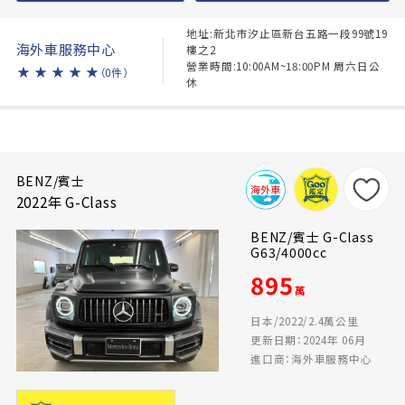
地址:新北市汐止區新台五路一段99號19
海外車服務中心
樓之2
營業時間:10:00AM~18:00PM 周六日公
★
★
★
★
★
（0件）
休
BENZ/賓士
2022年 G-Class
BENZ/賓士 G-Class
G63/4000cc
895
萬
日本/2022/2.4萬公里
更新日期：2024年 06月
進口商：海外車服務中心