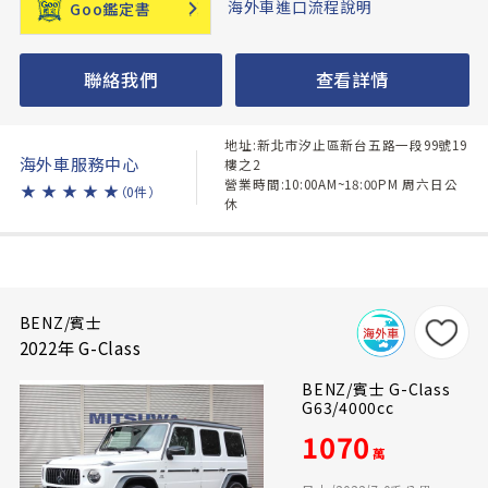
海外車進口流程說明
Goo鑑定書
聯絡我們
查看詳情
地址:新北市汐止區新台五路一段99號19
海外車服務中心
樓之2
營業時間:10:00AM~18:00PM 周六日公
★
★
★
★
★
（0件）
休
BENZ/賓士
2022年 G-Class
BENZ/賓士 G-Class
G63/4000cc
1070
萬