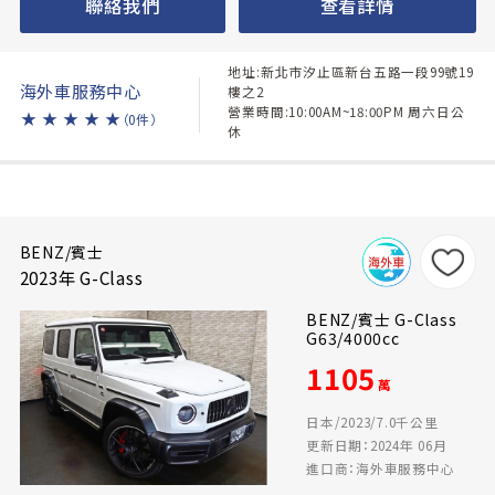
聯絡我們
查看詳情
地址:新北市汐止區新台五路一段99號19
海外車服務中心
樓之2
營業時間:10:00AM~18:00PM 周六日公
★
★
★
★
★
（0件）
休
BENZ/賓士
2023年 G-Class
BENZ/賓士 G-Class
G63/4000cc
1105
萬
日本/2023/7.0千公里
更新日期：2024年 06月
進口商：海外車服務中心