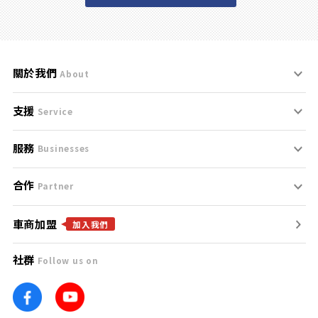
關於我們
About
支援
刊登規範
Service
服務
支援中心
服務條款
Businesses
合作
什麼是Goo鑑定？
聯絡我們
免責聲明
Partner
車商加盟
合作夥伴
找好車
隱私權政策
加入我們
社群
Follow us on
廣告合作
找好店
團隊
找海外車
車訊網