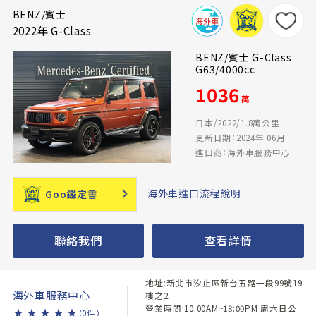
BENZ/賓士
2022年 G-Class
BENZ/賓士 G-Class
G63/4000cc
1036
萬
日本/2022/1.8萬公里
更新日期：2024年 06月
進口商：海外車服務中心
海外車進口流程說明
Goo鑑定書
聯絡我們
查看詳情
地址:新北市汐止區新台五路一段99號19
海外車服務中心
樓之2
營業時間:10:00AM~18:00PM 周六日公
★
★
★
★
★
（0件）