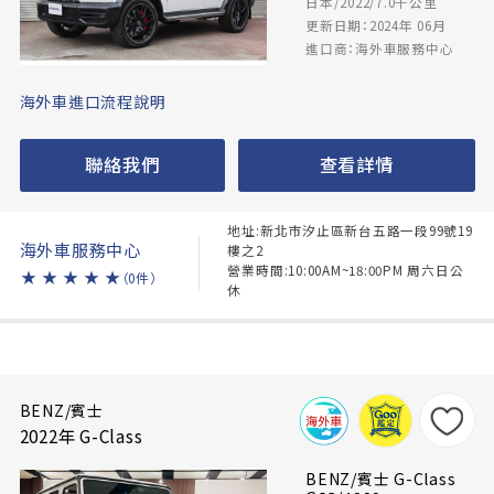
日本/2022/7.0千公里
更新日期：2024年 06月
進口商：海外車服務中心
海外車進口流程說明
聯絡我們
查看詳情
地址:新北市汐止區新台五路一段99號19
海外車服務中心
樓之2
營業時間:10:00AM~18:00PM 周六日公
★
★
★
★
★
（0件）
休
BENZ/賓士
2022年 G-Class
BENZ/賓士 G-Class