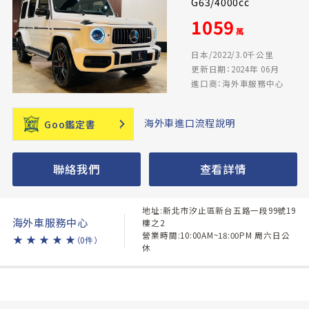
G63/4000cc
1059
萬
日本/2022/3.0千公里
更新日期：2024年 06月
進口商：海外車服務中心
海外車進口流程說明
Goo鑑定書
聯絡我們
查看詳情
地址:新北市汐止區新台五路一段99號19
海外車服務中心
樓之2
營業時間:10:00AM~18:00PM 周六日公
★
★
★
★
★
（0件）
休