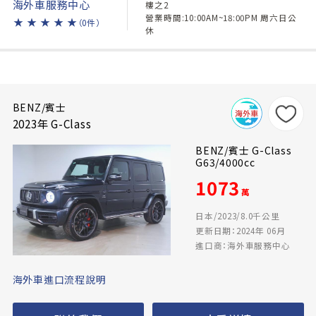
海外車服務中心
樓之2
營業時間:10:00AM~18:00PM 周六日公
★
★
★
★
★
（0件）
休
BENZ/賓士
2023年 G-Class
BENZ/賓士 G-Class
G63/4000cc
1073
萬
日本/2023/8.0千公里
更新日期：2024年 06月
進口商：海外車服務中心
海外車進口流程說明