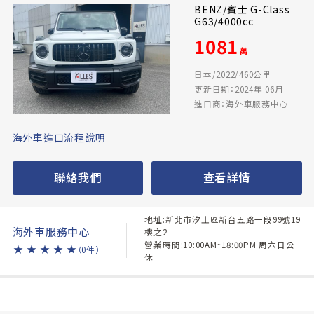
BENZ/賓士 G-Class
G63/4000cc
1081
萬
日本/2022/460公里
更新日期：2024年 06月
進口商：海外車服務中心
海外車進口流程說明
聯絡我們
查看詳情
地址:新北市汐止區新台五路一段99號19
海外車服務中心
樓之2
營業時間:10:00AM~18:00PM 周六日公
★
★
★
★
★
（0件）
休