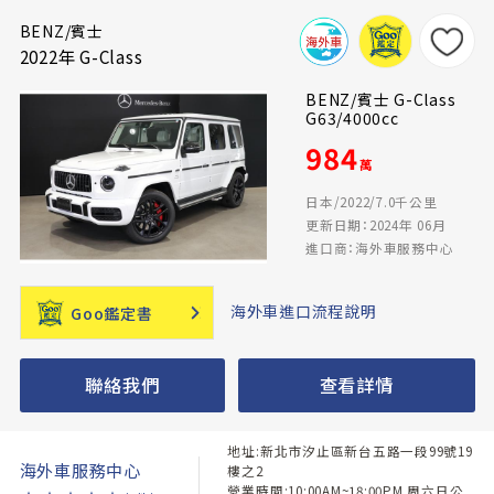
BENZ/賓士
2022年 G-Class
BENZ/賓士 G-Class
G63/4000cc
984
萬
日本/2022/7.0千公里
更新日期：2024年 06月
進口商：海外車服務中心
海外車進口流程說明
Goo鑑定書
聯絡我們
查看詳情
地址:新北市汐止區新台五路一段99號19
海外車服務中心
樓之2
營業時間:10:00AM~18:00PM 周六日公