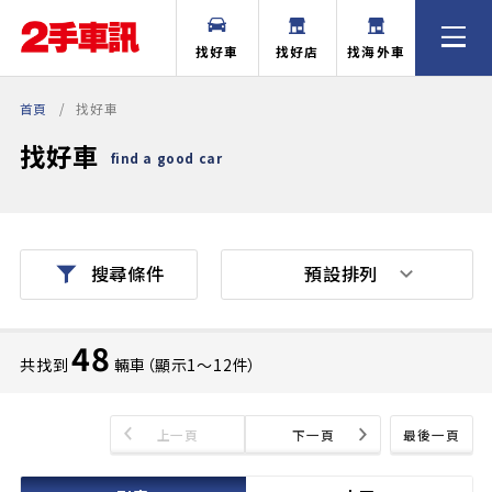
找好車
找好店
找海外車
首頁
找好車
找好車
find a good car
預設排列
搜尋條件
48
共找到
輛車（顯示1〜12件）
上一頁
下一頁
最後一頁