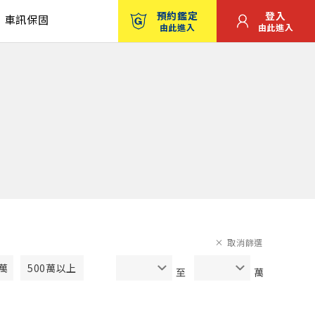
預約鑑定
登入
車訊保固
由此進入
由此進入
取消篩選
0萬
500萬以上
至
萬