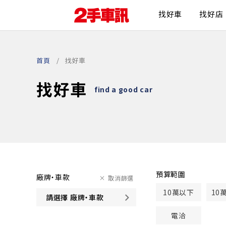
找好車
找好店
首頁
找好車
找好車
find a good car
預算範圍
廠牌・車款
取消篩選
10萬以下
10
請選擇 廠牌・車款
電洽