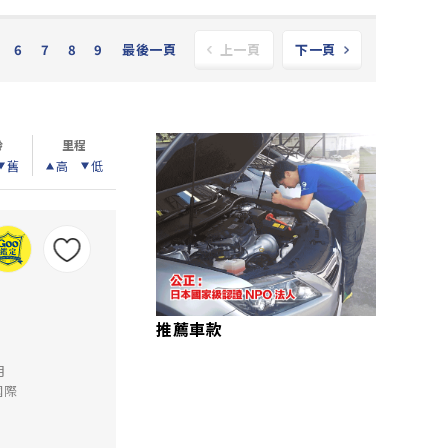
6
7
8
9
最後一頁
上一頁
下一頁
齡
里程
舊
高
低
推薦車款
里
月
國際