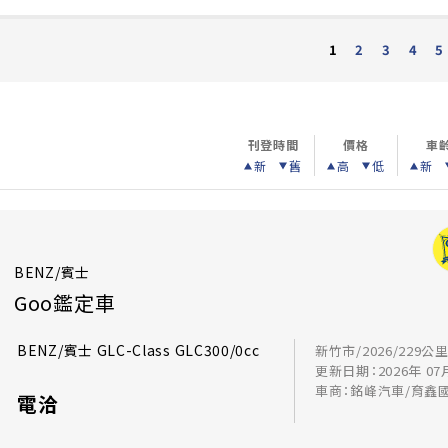
2
3
4
5
1
刊登時間
價格
車
新
舊
高
低
新
BENZ/賓士
Goo鑑定車
BENZ/賓士 GLC-Class GLC300/0cc
新竹市/2026/229公
更新日期：2026年 07
車商：銘峰汽車/育鑫
電洽