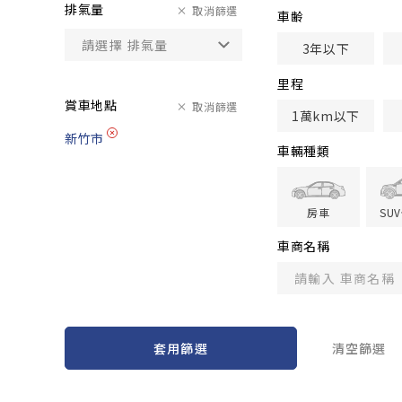
排氣量
取消篩選
車齢
3年以下
里程
賞車地點
取消篩選
1萬km以下
新竹市
車輛種類
房車
SU
車商名稱
套用篩選
清空篩選