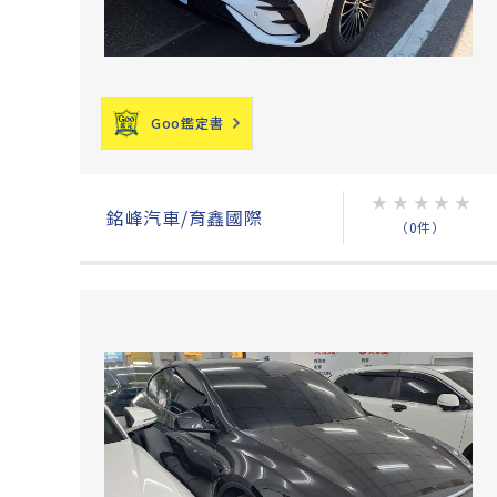
Goo鑑定書
★
★
★
★
★
銘峰汽車/育鑫國際
（0件）