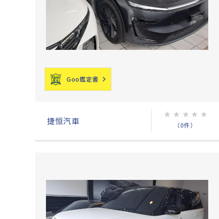
Goo鑑定書
★
★
★
★
★
捷恒汽車
（0件）