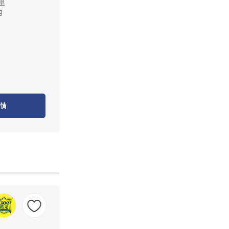
公里
月
情