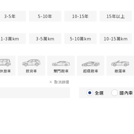
3-5年
5-10年
10-15年
15年以上
1-3萬km
3-5萬km
5-10萬km
10-15萬km
V休旅車
掀背車
雙門跑車
超級跑車
敞篷車
取消篩選
全選
國內車