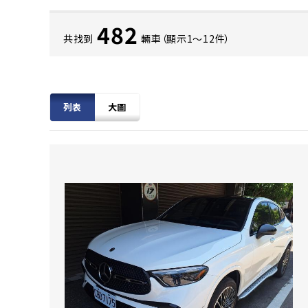
482
共找到
輛車（顯示1〜12件）
列表
大圖