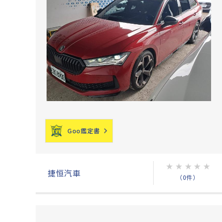
Goo鑑定書
★
★
★
★
★
捷恒汽車
（0件）