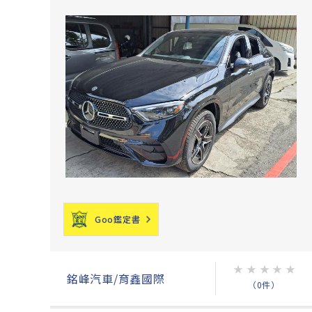
Goo鑑定書
★
★
★
★
★
銘峰汽車/育鑫國際
（0件）