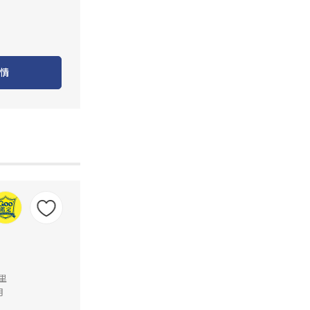
情
公里
月