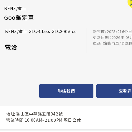
BENZ/賓士
Goo鑑定車
BENZ/賓士 GLC-Class GLC300/0cc
新竹市/2025/216公
更新日期：2026年 03
車商：銘峰汽車/育鑫
電洽
聯絡我們
查看詳
地址:香山區中華路五段942號
營業時間:10:00AM~21:00PM 周日公休