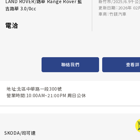
LAND ROVER/路華 Range Rover 藍
新竹市/2025/6.9千
更新日期：2026年 02
吉路華 3.0/0cc
車商：竹鎂汽車
電洽
聯絡我們
查看詳
地址:北區中華路一段300號
營業時間:10:00AM~21:00PM 周日公休
SKODA/司可達