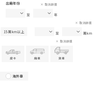
出廠年份
取消篩選
至
年
取消篩選
15萬km以上
至
萬km
取消篩選
皮卡
廂車
貨車
海外車