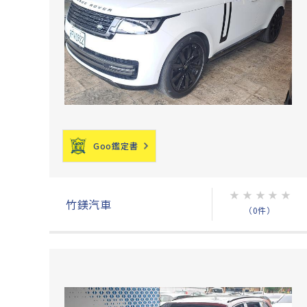
Goo鑑定書
★
★
★
★
★
竹鎂汽車
（0件）