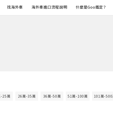
找海外車
海外車進口流程說明
什麼是Goo鑑定？
萬-25萬
26萬-35萬
36萬-50萬
51萬-100萬
101萬-50