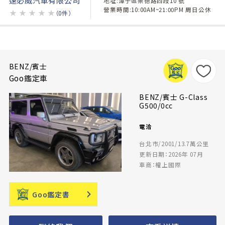
地址:潭子區崇德路四段10 號
營業時間:10:00AM~21:00PM 周日公休
★
★
★
★
★
（0件）
BENZ/賓士
Goo鑑定車
BENZ/賓士 G-Class
G500/0cc
電洽
台北市/2001/13.7萬公里
更新日期：2026年 07月
車商：權上國際
Goo鑑定書