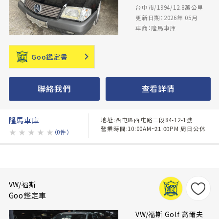
台中市/1994/12.8萬公里
更新日期：2026年 05月
車商：隆馬車庫
Goo鑑定書
聯絡我們
查看詳情
隆馬車庫
地址:西屯區西屯路三段84-12-1號
營業時間:10:00AM~21:00PM 周日公休
★
★
★
★
★
（0件）
VW/福斯
Goo鑑定車
VW/福斯 Golf 高爾夫