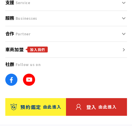
支援
刊登規範
Service
服務
支援中心
服務條款
Businesses
合作
什麼是Goo鑑定？
聯絡我們
免責聲明
Partner
車商加盟
合作夥伴
找好車
隱私權政策
加入我們
社群
Follow us on
廣告合作
找好店
團隊
找海外車
車訊網
消費者評價
台灣優良中古車商大獎
預約鑑定
登入
由此進入
由此進入
保固
收費服務