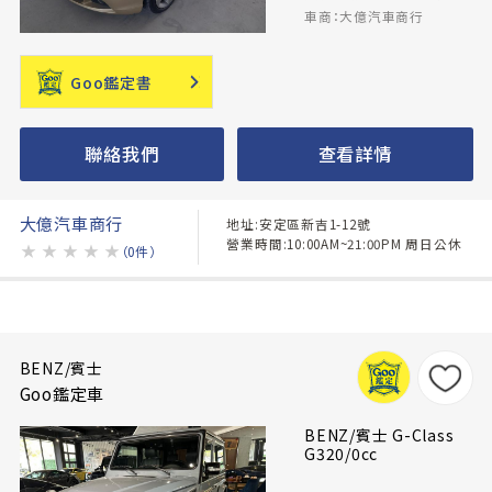
車商：大億汽車商行
Goo鑑定書
聯絡我們
查看詳情
大億汽車商行
地址:安定區新吉1-12號
營業時間:10:00AM~21:00PM 周日公休
★
★
★
★
★
（0件）
BENZ/賓士
Goo鑑定車
BENZ/賓士 G-Class
G320/0cc