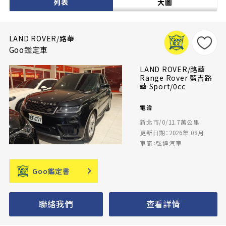
列表
大圖
LAND ROVER/路華
Goo鑑定車
LAND ROVER/路華
Range Rover 藍吉路
華 Sport/0cc
電洽
新北市/0/11.7萬公里
更新日期：2026年 08月
車商：弘達汽車
Goo鑑定書
聯絡我們
查看詳情