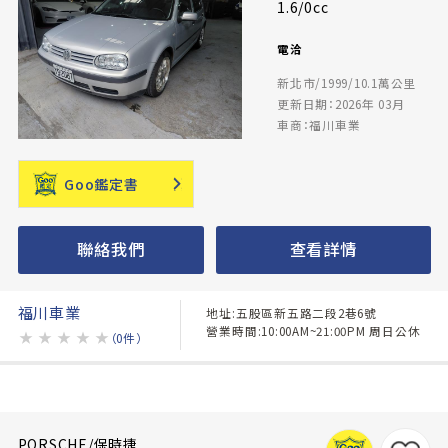
1.6/0cc
電洽
新北市/1999/10.1萬公里
更新日期：2026年 03月
車商：福川車業
Goo鑑定書
聯絡我們
查看詳情
福川車業
地址:五股區新五路二段2巷6號
營業時間:10:00AM~21:00PM 周日公休
★
★
★
★
★
（0件）
PORSCHE/保時捷