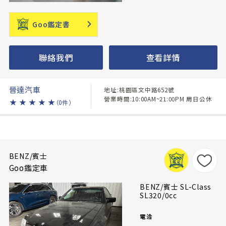
Goo鑑定書
聯絡我們
查看詳情
晉達汽車
地址:桃園區文中路652號
營業時間:10:00AM~21:00PM 周日公休
★
★
★
★
★
（0件）
BENZ/賓士
Goo鑑定車
BENZ/賓士 SL-Class
SL320/0cc
電洽