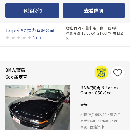
聯絡我們
查看詳情
地址:內湖區舊宗路一段68號1樓
Taipei 57 煜力有限公司
營業時間:10:00AM~21:00PM 周日公
★
★
★
★
★
（0件）
休
BMW/寶馬
Goo鑑定車
BMW/寶馬 8 Series
Coupe 850/0cc
電洽
桃園市/1992/13.4萬公里
更新日期：2026年 05月
車商：晉達汽車