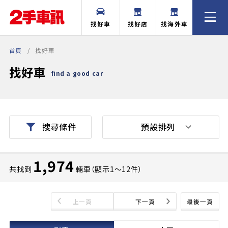
找好車
找好店
找海外車
首頁
找好車
找好車
find a good car
預設排列
搜尋條件
1,974
共找到
輛車（顯示1〜12件）
上一頁
下一頁
最後一頁