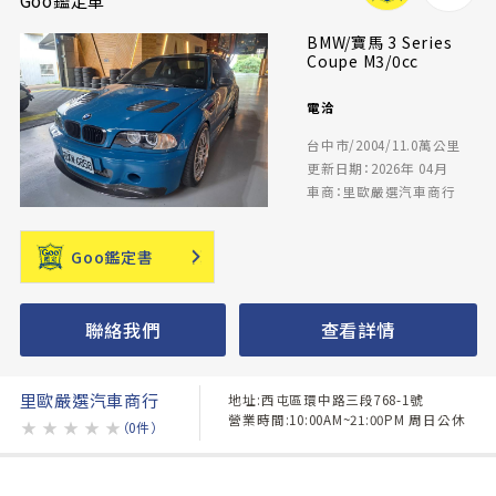
BMW/寶馬 3 Series
Coupe M3/0cc
電洽
台中市/2004/11.0萬公里
更新日期：2026年 04月
車商：里歐嚴選汽車商行
Goo鑑定書
聯絡我們
查看詳情
里歐嚴選汽車商行
地址:西屯區環中路三段768-1號
營業時間:10:00AM~21:00PM 周日公休
★
★
★
★
★
（0件）