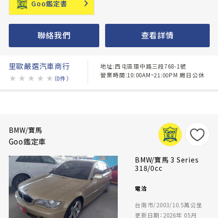
Goo鑑定書
聯絡我們
查看詳情
里歐嚴選汽車商行
地址:西屯區環中路三段768-1號
營業時間:10:00AM~21:00PM 周日公休
★
★
★
★
★
（0件）
BMW/寶馬
Goo鑑定車
BMW/寶馬 3 Series
318/0cc
電洽
台南市/2003/10.5萬公里
更新日期：2026年 05月