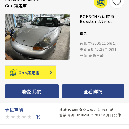
Goo鑑定車
PORSCHE/保時捷
Boxster 2.7/0cc
電洽
台北市/2000/11.5萬公里
更新日期：2026年 08月
車商：永恆車酷
Goo鑑定書
聯絡我們
查看詳情
永恆車酷
地址:內湖區南京東路六段280-1號
營業時間:10:00AM~21:00PM 周日公休
★
★
★
★
★
（0件）