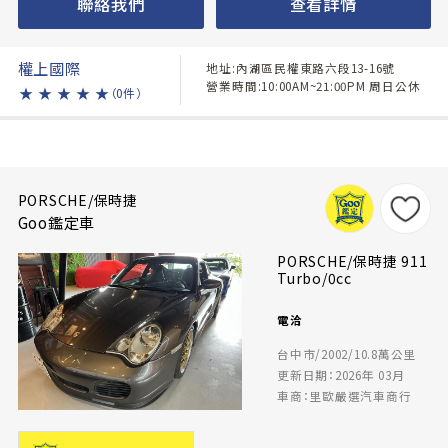
聯絡我們
查看詳情
權上國際
地址:內湖區民權東路六段13-16號
營業時間:10:00AM~21:00PM 周日公休
★
★
★
★
★
（0件）
PORSCHE/保時捷
Goo鑑定車
PORSCHE/保時捷 911
Turbo/0cc
電洽
台中市/2002/10.8萬公里
更新日期：2026年 03月
車商：里歐嚴選汽車商行