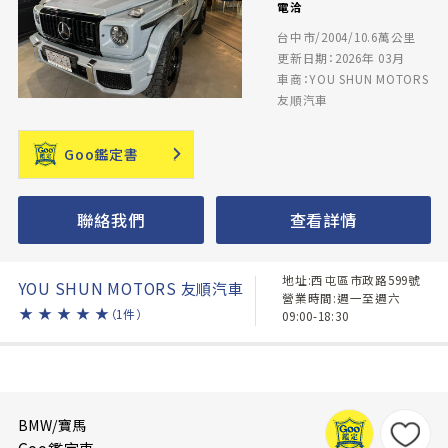
電洽
台中市/2004/10.6萬公里
更新日期：2026年 03月
車商：YOU SHUN MOTORS
友順汽車
Goo鑑定書
聯絡我們
查看詳情
地址:西屯區市政路599號
YOU SHUN MOTORS 友順汽車
營業時間:週一至週六
★
★
★
★
★
（1件）
09:00-18:30
BMW/寶馬
Goo鑑定車