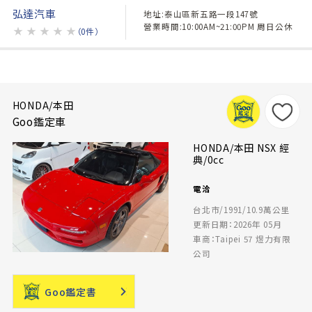
弘達汽車
地址:泰山區新五路一段147號
營業時間:10:00AM~21:00PM 周日公休
★
★
★
★
★
（0件）
HONDA/本田
Goo鑑定車
HONDA/本田 NSX 經
典/0cc
電洽
台北市/1991/10.9萬公里
更新日期：2026年 05月
車商：Taipei 57 煜力有限
公司
Goo鑑定書