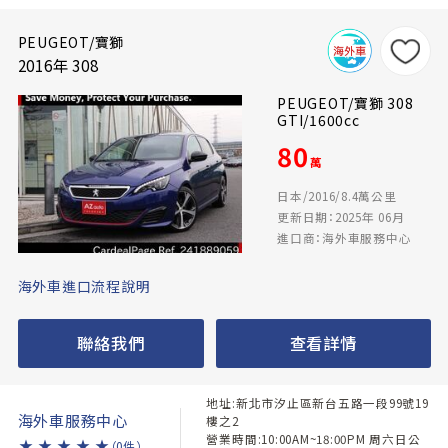
PEUGEOT/寶獅
2016年 308
PEUGEOT/寶獅 308
GTI/1600cc
80
萬
日本/2016/8.4萬公里
更新日期：2025年 06月
進口商：海外車服務中心
海外車進口流程說明
聯絡我們
查看詳情
地址:新北市汐止區新台五路一段99號19
海外車服務中心
樓之2
營業時間:10:00AM~18:00PM 周六日公
★
★
★
★
★
（0件）