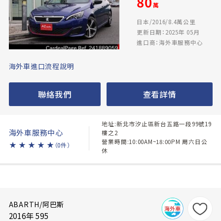
80
萬
日本/2016/8.4萬公里
更新日期：2025年 05月
進口商：海外車服務中心
海外車進口流程說明
聯絡我們
查看詳情
地址:新北市汐止區新台五路一段99號19
海外車服務中心
樓之2
營業時間:10:00AM~18:00PM 周六日公
★
★
★
★
★
（0件）
休
ABARTH/阿巴斯
2016年 595