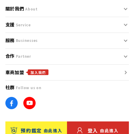
關於我們
About
支援
刊登規範
Service
服務
支援中心
服務條款
Businesses
合作
什麼是Goo鑑定？
聯絡我們
免責聲明
Partner
車商加盟
合作夥伴
找好車
隱私權政策
加入我們
社群
Follow us on
廣告合作
找好店
團隊
找海外車
車訊網
消費者評價
台灣優良中古車商大獎
預約鑑定
登入
由此進入
由此進入