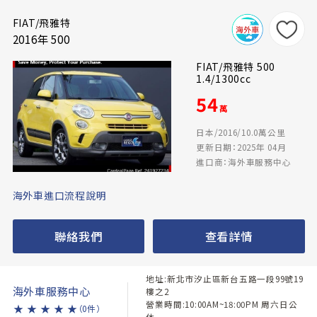
FIAT/飛雅特
2016年 500
FIAT/飛雅特 500
1.4/1300cc
54
萬
日本/2016/10.0萬公里
更新日期：2025年 04月
進口商：海外車服務中心
海外車進口流程說明
聯絡我們
查看詳情
地址:新北市汐止區新台五路一段99號19
海外車服務中心
樓之2
營業時間:10:00AM~18:00PM 周六日公
★
★
★
★
★
（0件）
休