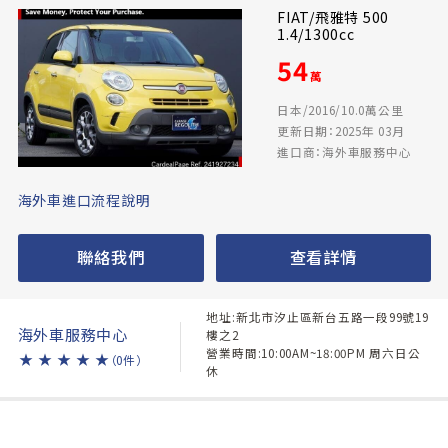
FIAT/飛雅特 500
1.4/1300cc
54
萬
日本/2016/10.0萬公里
更新日期：2025年 03月
進口商：海外車服務中心
海外車進口流程說明
聯絡我們
查看詳情
地址:新北市汐止區新台五路一段99號19
海外車服務中心
樓之2
營業時間:10:00AM~18:00PM 周六日公
★
★
★
★
★
（0件）
休