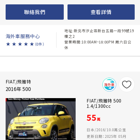
聯絡我們
查看詳情
地址:新北市汐止區新台五路一段99號19
海外車服務中心
樓之2
營業時間:10:00AM~18:00PM 周六日公
★
★
★
★
★
（0件）
休
FIAT/飛雅特
2016年 500
FIAT/飛雅特 500
1.4/1300cc
55
萬
日本/2016/10.0萬公里
更新日期：2025年 05月