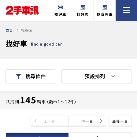
找好車
找好店
找海外車
首頁
找好車
找好車
find a good car
預設排列
搜尋條件
145
共找到
輛車（顯示1〜12件）
上一頁
下一頁
最後一頁