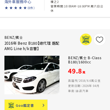
海外車服務中心
樓之2
營業時間:10:00AM~18:00PM 周六日公
★
★
★
★
★
（0件）
休
BENZ/賓士
2016年 Benz B180【總代理 選配
AMG Line h/k音響】
BENZ/賓士 B-Class
B180/1600cc
49.8
萬
高雄市/2016/6.6萬公里
更新日期：2026年 04月
車商：詠昌汽車
Goo鑑定書