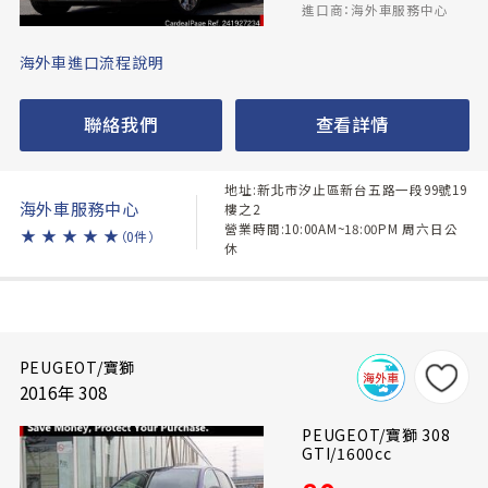
進口商：海外車服務中心
海外車進口流程說明
聯絡我們
查看詳情
地址:新北市汐止區新台五路一段99號19
海外車服務中心
樓之2
營業時間:10:00AM~18:00PM 周六日公
★
★
★
★
★
（0件）
休
PEUGEOT/寶獅
2016年 308
PEUGEOT/寶獅 308
GTI/1600cc