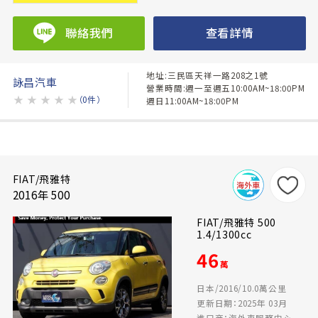
聯絡我們
查看詳情
地址:三民區天祥一路208之1號
詠昌汽車
營業時間:週一至週五10:00AM~18:00PM
★
★
★
★
★
（0件）
週日11:00AM~18:00PM
FIAT/飛雅特
2016年 500
FIAT/飛雅特 500
1.4/1300cc
46
萬
日本/2016/10.0萬公里
更新日期：2025年 03月
進口商：海外車服務中心