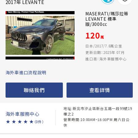
2017年 LEVANTE
MASERATI/瑪莎拉蒂
LEVANTE 標準
版/3000cc
120
萬
日本/2017/7.8萬公里
更新日期：2025年 07月
進口商：海外車服務中心
海外車進口流程說明
聯絡我們
查看詳情
地址:新北市汐止區新台五路一段99號19
海外車服務中心
樓之2
營業時間:10:00AM~18:00PM 周六日公
★
★
★
★
★
（0件）
休