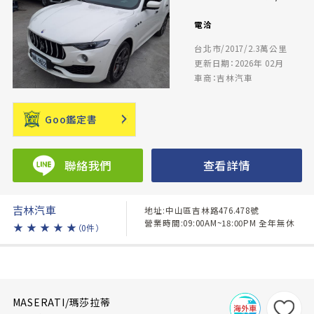
電洽
台北市/2017/2.3萬公里
更新日期：2026年 02月
車商：吉林汽車
Goo鑑定書
聯絡我們
查看詳情
吉林汽車
地址:中山區吉林路476.478號
營業時間:09:00AM~18:00PM 全年無休
★
★
★
★
★
（0件）
MASERATI/瑪莎拉蒂