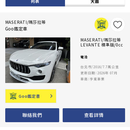
列表
大圖
MASERATI/瑪莎拉蒂
Goo鑑定車
MASERATI/瑪莎拉蒂
LEVANTE 標準版/0cc
電洽
台北市/2016/7.7萬公里
更新日期：2026年 07月
車商：亨東車業
Goo鑑定書
聯絡我們
查看詳情