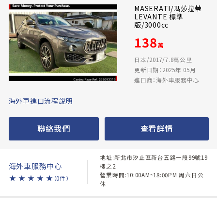
MASERATI/瑪莎拉蒂
LEVANTE 標準
版/3000cc
138
萬
日本/2017/7.8萬公里
更新日期：2025年 05月
進口商：海外車服務中心
海外車進口流程說明
聯絡我們
查看詳情
地址:新北市汐止區新台五路一段99號19
海外車服務中心
樓之2
營業時間:10:00AM~18:00PM 周六日公
★
★
★
★
★
（0件）
休