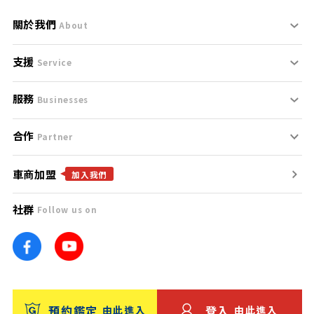
關於我們
About
支援
刊登規範
Service
服務
支援中心
服務條款
Businesses
合作
什麼是Goo鑑定？
聯絡我們
免責聲明
Partner
車商加盟
合作夥伴
找好車
隱私權政策
加入我們
社群
Follow us on
廣告合作
找好店
團隊
找海外車
車訊網
消費者評價
台灣優良中古車商大獎
預約鑑定
登入
由此進入
由此進入