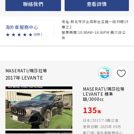
聯絡我們
查看詳情
地址:新北市汐止區新台五路一段99號19
海外車服務中心
樓之2
營業時間:10:00AM~18:00PM 周六日公
★
★
★
★
★
（0件）
休
MASERATI/瑪莎拉蒂
2017年 LEVANTE
MASERATI/瑪莎拉蒂
LEVANTE 標準
版/3000cc
135
萬
日本/2017/7.8萬公里
更新日期：2025年 05月
進口商：海外車服務中心