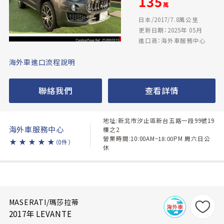
135
萬
日本/2017/7.8萬公里
更新日期：2025年 05月
進口商：海外車服務中心
海外車進口流程說明
聯絡我們
查看詳情
地址:新北市汐止區新台五路一段99號19
海外車服務中心
樓之2
營業時間:10:00AM~18:00PM 周六日公
★
★
★
★
★
（0件）
休
MASERATI/瑪莎拉蒂
2017年 LEVANTE