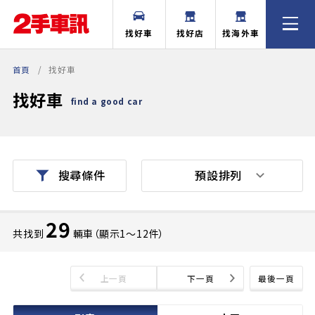
找好車
找好店
找海外車
首頁
找好車
找好車
find a good car
預設排列
搜尋條件
29
共找到
輛車（顯示1〜12件）
上一頁
下一頁
最後一頁