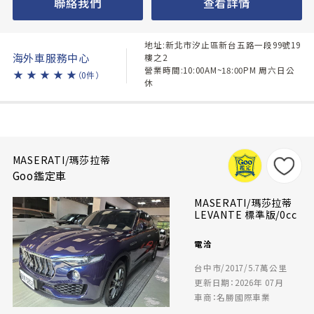
聯絡我們
查看詳情
地址:新北市汐止區新台五路一段99號19
海外車服務中心
樓之2
營業時間:10:00AM~18:00PM 周六日公
★
★
★
★
★
（0件）
休
MASERATI/瑪莎拉蒂
Goo鑑定車
MASERATI/瑪莎拉蒂
LEVANTE 標準版/0cc
電洽
台中市/2017/5.7萬公里
更新日期：2026年 07月
車商：名勝國際車業