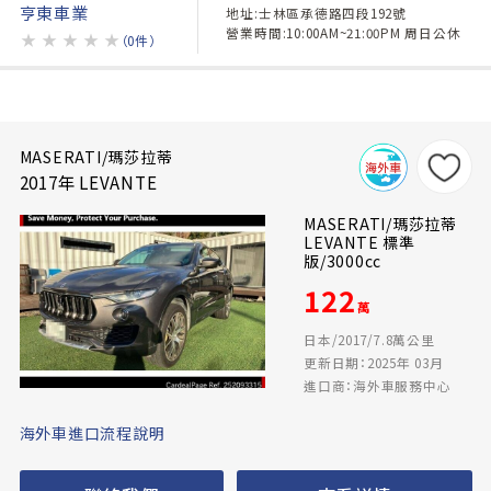
亨東車業
地址:士林區承德路四段192號
營業時間:10:00AM~21:00PM 周日公休
★
★
★
★
★
（0件）
MASERATI/瑪莎拉蒂
2017年 LEVANTE
MASERATI/瑪莎拉蒂
LEVANTE 標準
版/3000cc
122
萬
日本/2017/7.8萬公里
更新日期：2025年 03月
進口商：海外車服務中心
海外車進口流程說明