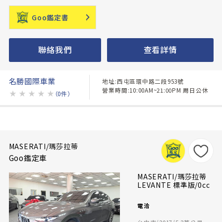
Goo鑑定書
聯絡我們
查看詳情
名勝國際車業
地址:西屯區環中路二段953號
營業時間:10:00AM~21:00PM 周日公休
★
★
★
★
★
（0件）
MASERATI/瑪莎拉蒂
Goo鑑定車
MASERATI/瑪莎拉蒂
LEVANTE 標準版/0cc
電洽