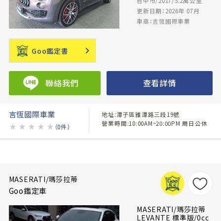
台中市/2017/5.2萬公里
更新日期：2026年 07月
車商：言恆國際車業
Goo鑑定書
聯絡我們
查看詳情
言恆國際車業
地址:潭子區雅潭路三段19號
營業時間:10:00AM~20:00PM 周日公休
★
★
★
★
★
（0件）
MASERATI/瑪莎拉蒂
Goo鑑定車
MASERATI/瑪莎拉蒂
LEVANTE 標準版/0cc