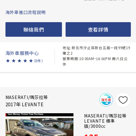
海外車進口流程說明
聯絡我們
查看詳情
地址:新北市汐止區新台五路一段99號19
海外車服務中心
樓之2
營業時間:10:00AM~18:00PM 周六日公
★
★
★
★
★
（0件）
休
MASERATI/瑪莎拉蒂
2017年 LEVANTE
MASERATI/瑪莎拉蒂
LEVANTE 標準
版/3000cc