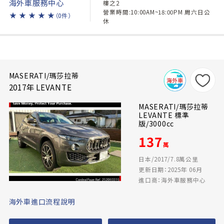
海外車服務中心
樓之2
營業時間:10:00AM~18:00PM 周六日公
★
★
★
★
★
（0件）
休
MASERATI/瑪莎拉蒂
2017年 LEVANTE
MASERATI/瑪莎拉蒂
LEVANTE 標準
版/3000cc
137
萬
日本/2017/7.8萬公里
更新日期：2025年 06月
進口商：海外車服務中心
海外車進口流程說明