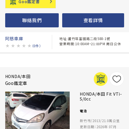
Goo鑑定書
聯絡我們
查看詳情
阿慈車庫
地址:蘆竹區富國路二段588-1號
營業時間:10:00AM~21:00PM 周日公休
★
★
★
★
★
（0件）
HONDA/本田
Goo鑑定車
HONDA/本田 Fit VTi-
S/0cc
電洽
新竹市/2013/21.0萬公里
更新日期：2026年 07月