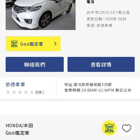
電洽
台中市/2015/18.7萬公里
更新日期：2026年 08月
車商：依德車業
Goo鑑定書
聯絡我們
查看詳情
依德車業
地址:南屯區新鎮和路530號
營業時間:10:00AM~21:00PM 周日公休
★
★
★
★
★
（0件）
HONDA/本田
Goo鑑定車