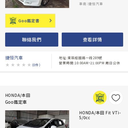
車商：捷恒汽車
Goo鑑定書
聯絡我們
查看詳情
捷恒汽車
地址:東區經國路一段289號
營業時間:10:00AM~21:00PM 周日公休
★
★
★
★
★
（0件）
HONDA/本田
Goo鑑定車
HONDA/本田 Fit VTi-
S/0cc