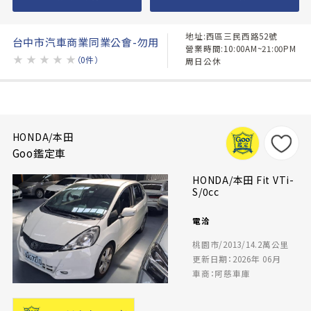
地址:西區三民西路52號
台中市汽車商業同業公會-勿用
營業時間:10:00AM~21:00PM
★
★
★
★
★
（0件）
周日公休
HONDA/本田
Goo鑑定車
HONDA/本田 Fit VTi-
S/0cc
電洽
桃園市/2013/14.2萬公里
更新日期：2026年 06月
車商：阿慈車庫