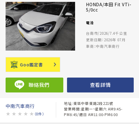
HONDA/本田 Fit VTi-
S/0cc
電洽
台南市/2026/7.4千公里
更新日期：2026年 07月
車商：中南汽車商行
Goo鑑定書
聯絡我們
查看詳情
地址:東區中華東路2段221號
中南汽車商行
營業時間:星期一~星期六 AM9:45-
★
★
★
★
★
（0件）
PM8:45/週日 AM11:00-PM6:00