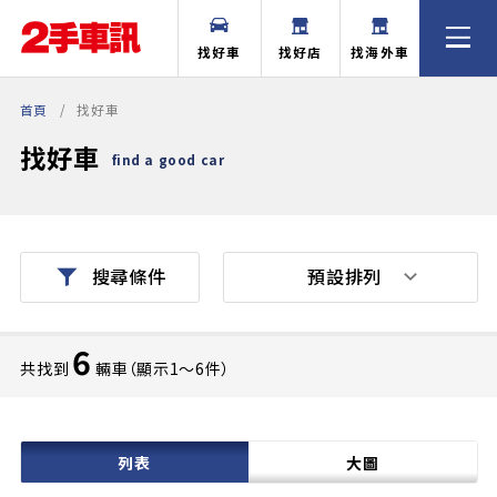
找好車
找好店
找海外車
首頁
找好車
找好車
find a good car
預設排列
搜尋條件
6
共找到
輛車（顯示1〜6件）
列表
大圖