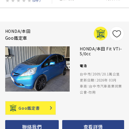
★
★
★
★
★
（0件）
HONDA/本田
Goo鑑定車
HONDA/本田 Fit VTi-
S/0cc
電洽
台中市/2009/20.1萬公里
更新日期：2026年 03月
車商：台中市汽車商業同業
公會-勿用
Goo鑑定書
聯絡我們
查看詳情