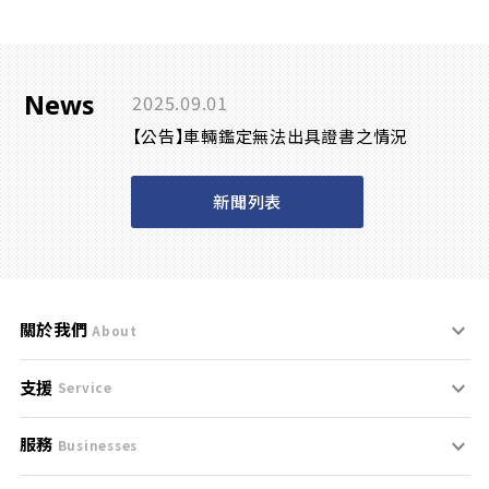
News
2025.09.01
【公告】車輛鑑定無法出具證書之情況
新聞列表
關於我們
About
支援
刊登規範
Service
服務
支援中心
服務條款
Businesses