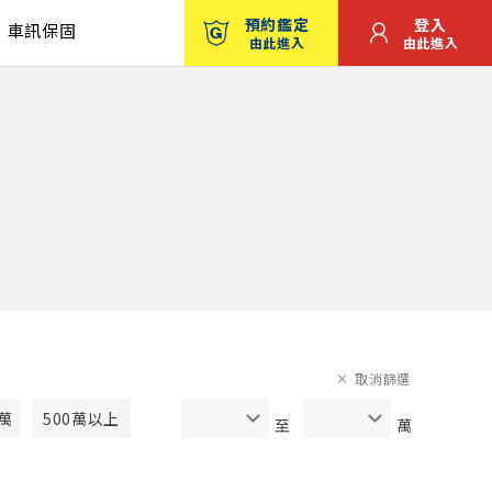
預約鑑定
登入
車訊保固
由此進入
由此進入
取消篩選
0萬
500萬以上
至
萬