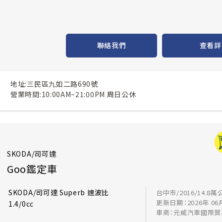
聯絡我們
查看詳
地址:三民區九如二路690號
營業時間:10:00AM~21:00PM 周日公休
SKODA/司可達
Goo鑑定車
SKODA/司可達 Superb 速波比
台中市/2016/14.8萬
更新日期：2026年 06
1.4/0cc
車商：元威汽車國際貿