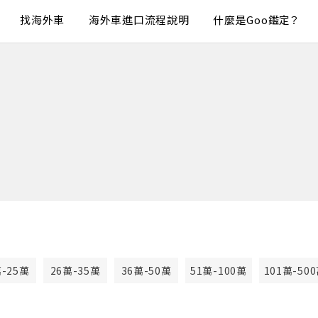
找海外車
海外車進口流程說明
什麼是Goo鑑定？
萬-25萬
26萬-35萬
36萬-50萬
51萬-100萬
101萬-50