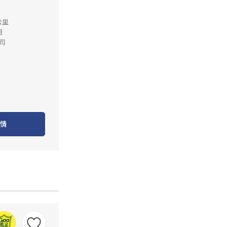
公里
月
司
情