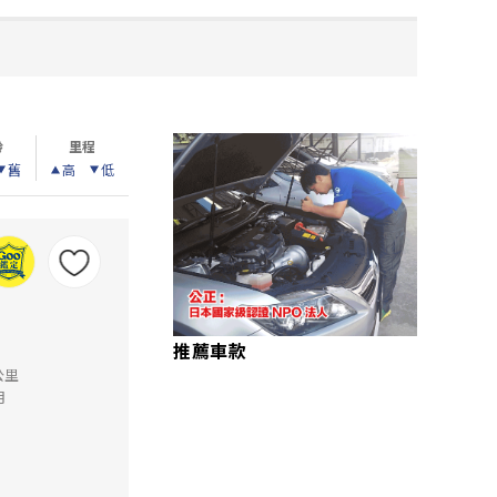
齡
里程
舊
高
低
推薦車款
公里
月