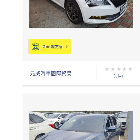
Goo鑑定書
★
★
★
★
★
元威汽車國際貿易
（0件）