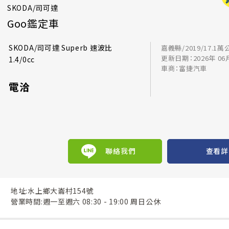
SKODA/司可達
Goo鑑定車
SKODA/司可達 Superb 速波比
嘉義縣/2019/17.1萬
更新日期：2026年 06
1.4/0cc
車商：富捷汽車
電洽
聯絡我們
查看詳
地址:水上鄉大崙村154號
營業時間:週一至週六 08:30 - 19:00 周日公休