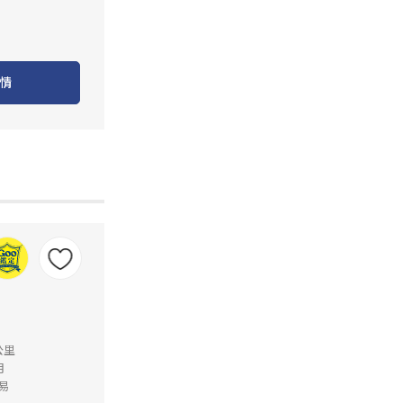
情
公里
月
易