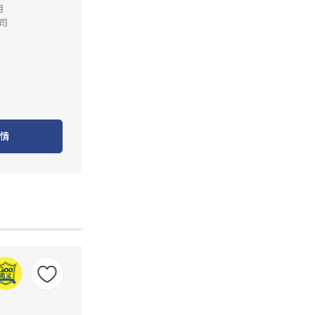
月
司
情