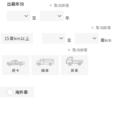
出廠年份
取消篩選
至
年
取消篩選
15萬km以上
至
萬km
取消篩選
皮卡
廂車
貨車
海外車