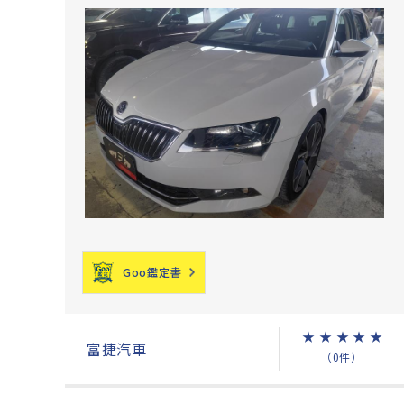
Goo鑑定書
★
★
★
★
★
富捷汽車
（0件）