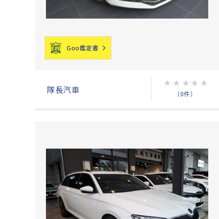
Goo鑑定書
★
★
★
★
★
隊長汽車
（0件）