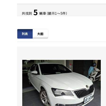
5
共找到
輛車（顯示1〜5件）
列表
大圖