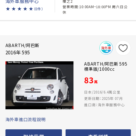
海外車服務中心
樓之2
營業時間:10:00AM~18:00PM 周六日公
★
★
★
★
★
（0件）
休
ABARTH/阿巴斯
2016年 595
ABARTH/阿巴斯 595
標準版/1000cc
83
萬
日本/2016/6.4萬公里
更新日期：2025年 07月
進口商：海外車服務中心
海外車進口流程說明