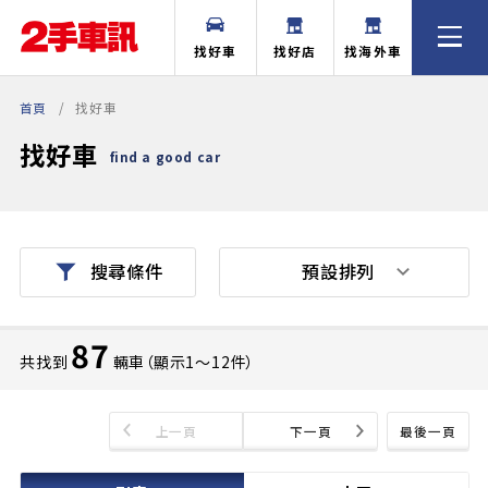
找好車
找好店
找海外車
首頁
找好車
找好車
find a good car
預設排列
搜尋條件
87
共找到
輛車（顯示1〜12件）
上一頁
下一頁
最後一頁