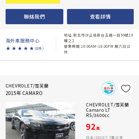
聯絡我們
查看詳情
地址:新北市汐止區新台五路一段99號19
海外車服務中心
樓之2
營業時間:10:00AM~18:00PM 周六日公
★
★
★
★
★
（0件）
休
CHEVROLET/雪芙蘭
2015年 CAMARO
CHEVROLET/雪芙蘭
Camaro LT
RS/3600cc
92
萬
日本/2015/7.7萬公里