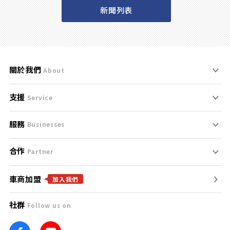
新聞列表
關於我們
About
支援
刊登規範
Service
服務
支援中心
服務條款
Businesses
合作
什麼是Goo鑑定？
聯絡我們
免責聲明
Partner
車商加盟
合作夥伴
找好車
隱私權政策
加入我們
社群
Follow us on
廣告合作
找好店
團隊