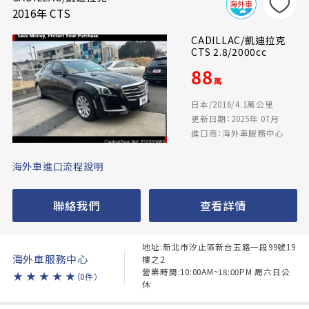
2016年 CTS
CADILLAC/凱迪拉克
CTS 2.8/2000cc
88
萬
日本/2016/4.1萬公里
更新日期：2025年 07月
進口商：海外車服務中心
海外車進口流程說明
聯絡我們
查看詳情
地址:新北市汐止區新台五路一段99號19
海外車服務中心
樓之2
營業時間:10:00AM~18:00PM 周六日公
★
★
★
★
★
（0件）
休