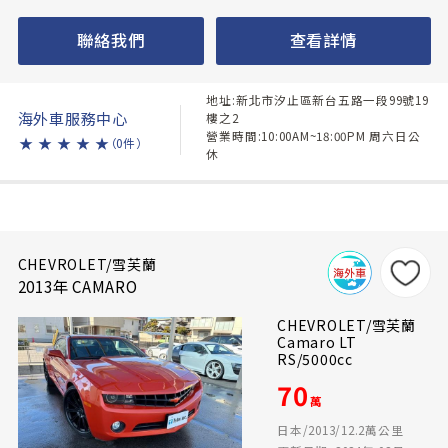
聯絡我們
查看詳情
地址:新北市汐止區新台五路一段99號19
海外車服務中心
樓之2
營業時間:10:00AM~18:00PM 周六日公
★
★
★
★
★
（0件）
休
CHEVROLET/雪芙蘭
2013年 CAMARO
CHEVROLET/雪芙蘭
Camaro LT
RS/5000cc
70
萬
日本/2013/12.2萬公里