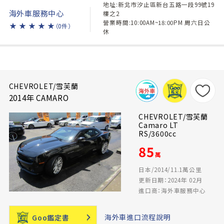
地址:新北市汐止區新台五路一段99號19
海外車服務中心
樓之2
營業時間:10:00AM~18:00PM 周六日公
★
★
★
★
★
（0件）
休
CHEVROLET/雪芙蘭
2014年 CAMARO
CHEVROLET/雪芙蘭
Camaro LT
RS/3600cc
85
萬
日本/2014/11.1萬公里
更新日期：2024年 02月
進口商：海外車服務中心
海外車進口流程說明
Goo鑑定書