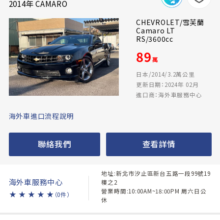
2014年 CAMARO
CHEVROLET/雪芙蘭
Camaro LT
RS/3600cc
89
萬
日本/2014/3.2萬公里
更新日期：2024年 02月
進口商：海外車服務中心
海外車進口流程說明
聯絡我們
查看詳情
地址:新北市汐止區新台五路一段99號19
海外車服務中心
樓之2
營業時間:10:00AM~18:00PM 周六日公
★
★
★
★
★
（0件）
休