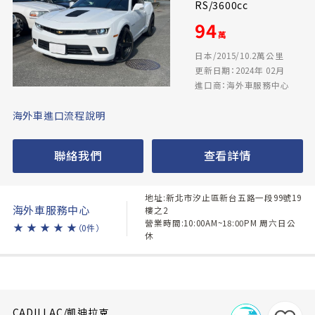
RS/3600cc
94
萬
日本/2015/10.2萬公里
更新日期：2024年 02月
進口商：海外車服務中心
海外車進口流程說明
聯絡我們
查看詳情
地址:新北市汐止區新台五路一段99號19
海外車服務中心
樓之2
營業時間:10:00AM~18:00PM 周六日公
★
★
★
★
★
（0件）
休
CADILLAC/凱迪拉克