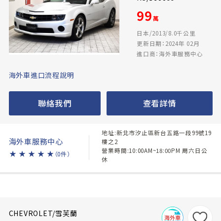
99
萬
日本/2013/8.0千公里
更新日期：2024年 02月
進口商：海外車服務中心
海外車進口流程說明
聯絡我們
查看詳情
地址:新北市汐止區新台五路一段99號19
海外車服務中心
樓之2
營業時間:10:00AM~18:00PM 周六日公
★
★
★
★
★
（0件）
休
CHEVROLET/雪芙蘭