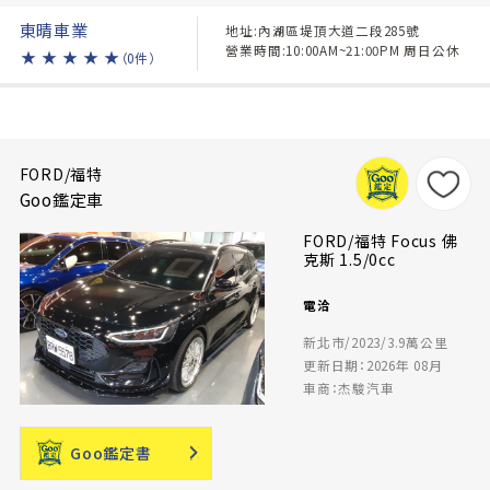
東晴車業
地址:內湖區堤頂大道二段285號
營業時間:10:00AM~21:00PM 周日公休
★
★
★
★
★
（0件）
FORD/福特
Goo鑑定車
FORD/福特 Focus 佛
克斯 1.5/0cc
電洽
新北市/2023/3.9萬公里
更新日期：2026年 08月
車商：杰駿汽車
Goo鑑定書