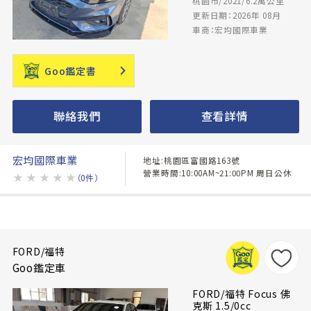
桃園市/2021/6.2萬公里
更新日期：2026年 08月
車商：宏均國際車業
Goo鑑定書
聯絡我們
查看詳情
宏均國際車業
地址:桃園區富國路163號
營業時間:10:00AM~21:00PM 周日公休
★
★
★
★
★
（0件）
FORD/福特
Goo鑑定車
FORD/福特 Focus 佛
克斯 1.5/0cc