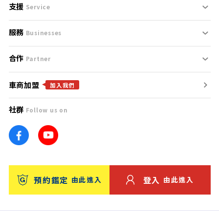
支援
刊登規範
Service
服務
支援中心
服務條款
Businesses
合作
什麼是Goo鑑定？
聯絡我們
免責聲明
Partner
車商加盟
合作夥伴
找好車
隱私權政策
加入我們
社群
Follow us on
廣告合作
找好店
團隊
找海外車
車訊網
消費者評價
台灣優良中古車商大獎
預約鑑定
登入
由此進入
由此進入
保固
收費服務