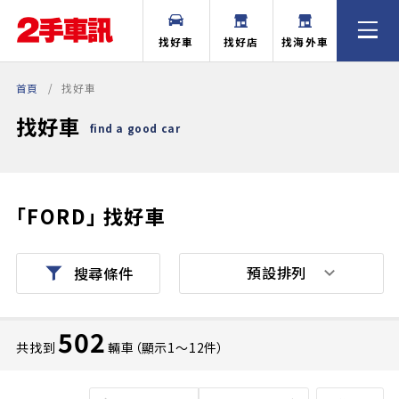
找好車
找好店
找海外車
首頁
找好車
找好車
find a good car
「FORD」
找好車
預設排列
搜尋條件
502
共找到
輛車（顯示1〜12件）