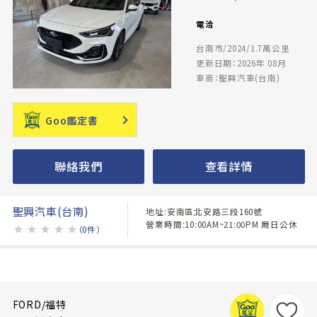
電洽
台南市/2024/1.7萬公里
更新日期：2026年 08月
車商：聖興汽車(台南)
Goo鑑定書
聯絡我們
查看詳情
聖興汽車(台南)
地址:安南區北安路三段160號
營業時間:10:00AM~21:00PM 周日公休
★
★
★
★
★
（0件）
FORD/福特