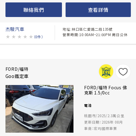
聯絡我們
查看詳情
杰駿汽車
地址:林口區仁愛路二段135號
營業時間:10:00AM~21:00PM 周日公休
★
★
★
★
★
（0件）
FORD/福特
Goo鑑定車
FORD/福特 Focus 佛
克斯 1.5/0cc
電洽
桃園市/2025/2.3萬公里
更新日期：2026年 08月
車商：宏均國際車業