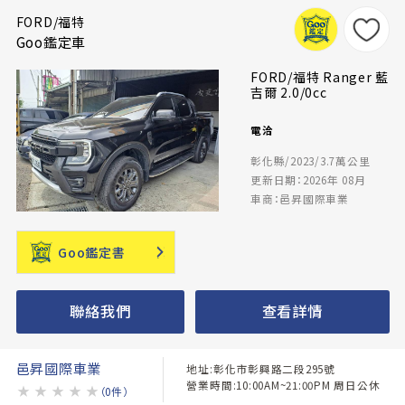
FORD/福特
Goo鑑定車
FORD/福特 Ranger 藍
吉爾 2.0/0cc
電洽
彰化縣/2023/3.7萬公里
更新日期：2026年 08月
車商：邑昇國際車業
Goo鑑定書
聯絡我們
查看詳情
邑昇國際車業
地址:彰化市彰興路二段295號
營業時間:10:00AM~21:00PM 周日公休
★
★
★
★
★
（0件）