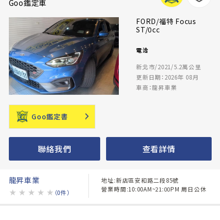
Goo鑑定車
FORD/福特 Focus
ST/0cc
電洽
新北市/2021/5.2萬公里
更新日期：2026年 08月
車商：龍昇車業
Goo鑑定書
聯絡我們
查看詳情
龍昇車業
地址:新店區安和路二段85號
營業時間:10:00AM~21:00PM 周日公休
★
★
★
★
★
（0件）