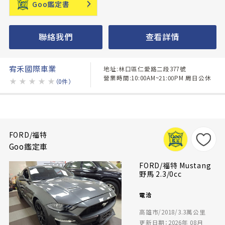
Goo鑑定書
聯絡我們
查看詳情
宥禾國際車業
地址:林口區仁愛路二段377號
營業時間:10:00AM~21:00PM 周日公休
★
★
★
★
★
（0件）
FORD/福特
Goo鑑定車
FORD/福特 Mustang
野馬 2.3/0cc
電洽
高雄市/2018/3.3萬公里
更新日期：2026年 08月