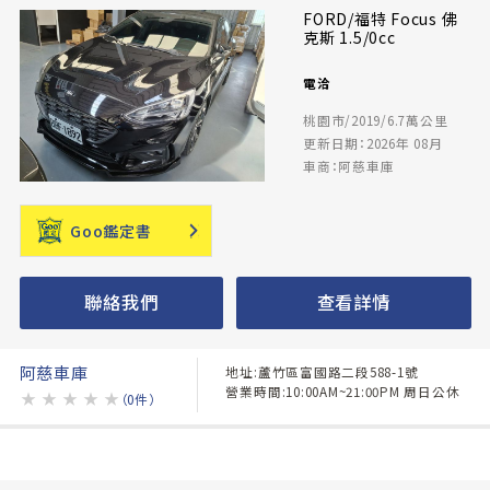
FORD/福特 Focus 佛
克斯 1.5/0cc
電洽
桃園市/2019/6.7萬公里
更新日期：2026年 08月
車商：阿慈車庫
Goo鑑定書
聯絡我們
查看詳情
阿慈車庫
地址:蘆竹區富國路二段588-1號
營業時間:10:00AM~21:00PM 周日公休
★
★
★
★
★
（0件）