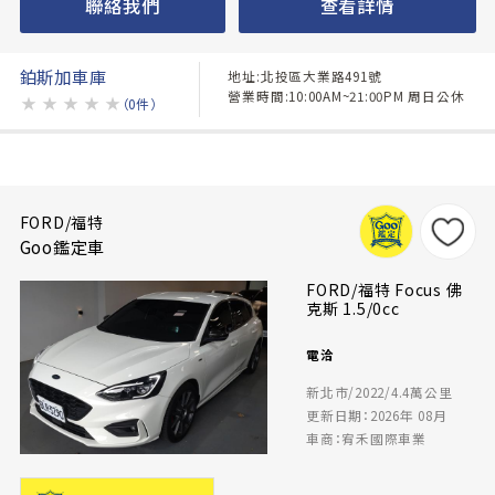
聯絡我們
查看詳情
鉑斯加車庫
地址:北投區大業路491號
營業時間:10:00AM~21:00PM 周日公休
★
★
★
★
★
（0件）
FORD/福特
Goo鑑定車
FORD/福特 Focus 佛
克斯 1.5/0cc
電洽
新北市/2022/4.4萬公里
更新日期：2026年 08月
車商：宥禾國際車業