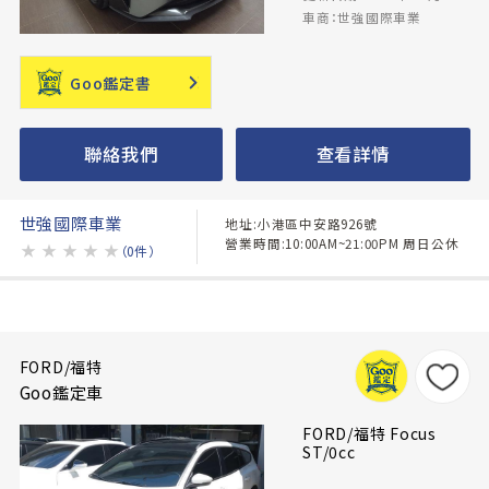
車商：世強國際車業
Goo鑑定書
聯絡我們
查看詳情
世強國際車業
地址:小港區中安路926號
營業時間:10:00AM~21:00PM 周日公休
★
★
★
★
★
（0件）
FORD/福特
Goo鑑定車
FORD/福特 Focus
ST/0cc