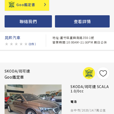
Goo鑑定書
聯絡我們
查看詳情
晁昇汽車
地址:蘆竹區蘆興南路350-1號
營業時間:10:00AM~21:00PM 周日公休
★
★
★
★
★
（0件）
SKODA/司可達
Goo鑑定車
SKODA/司可達 SCALA
1.0/0cc
電洽
台中市/2020/14.7萬公里