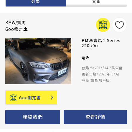
列表
大圖
BMW/寶馬
Goo鑑定車
BMW/寶馬 2 Series
220i/0cc
電洽
台北市/2017/14.7萬公里
更新日期：2026年 07月
車商：鉑斯加車庫
Goo鑑定書
聯絡我們
查看詳情