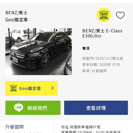
BENZ/賓士
Goo鑑定車
BENZ/賓士 E-Class
E300/0cc
電洽
桃園市/2019/12.5萬公里
更新日期：2026年 07月
車商：升睿國際
Goo鑑定書
聯絡我們
查看詳情
升睿國際
地址:桃園區幸福路67號
營業時間:10:00AM - 20:00 全年無休