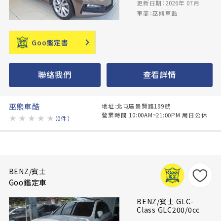
更新日期：2026年 07月
車商：巫熊車酷
Goo鑑定書
聯絡我們
查看詳情
巫熊車酷
地址:北屯區景賢路199號
營業時間:10:00AM~21:00PM 周日公休
★
★
★
★
★
（0件）
BENZ/賓士
Goo鑑定車
BENZ/賓士 GLC-
Class GLC200/0cc