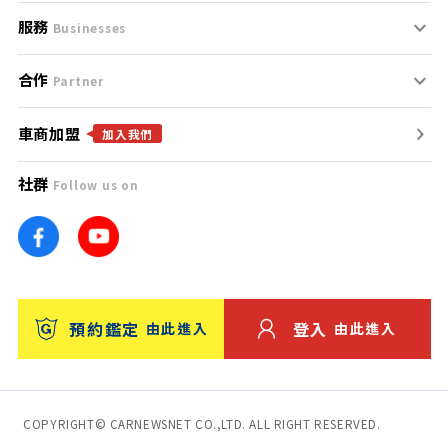
服務
支援中心
服務條款
Businesses
合作
什麼是Goo鑑定？
聯絡我們
免責聲明
Partner
車商加盟
合作夥伴
找好車
隱私權政策
加入我們
社群
Follow us on
廣告合作
找好店
團隊
找海外車
車訊網
消費者評價
台灣優良中古車商大獎
預約鑑定
登入
由此進入
由此進入
保固
收費服務
COPYRIGHT© CARNEWSNET CO.,LTD. ALL RIGHT RESERVED.