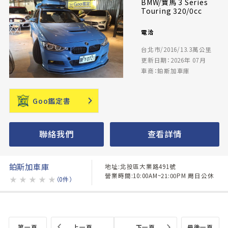
BMW/寶馬 3 Series
Touring 320/0cc
電洽
台北市/2016/13.3萬公里
更新日期：2026年 07月
車商：鉑斯加車庫
Goo鑑定書
聯絡我們
查看詳情
鉑斯加車庫
地址:北投區大業路491號
營業時間:10:00AM~21:00PM 周日公休
★
★
★
★
★
（0件）
第一頁
上一頁
下一頁
最後一頁