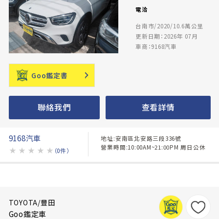
電洽
台南市/2020/10.6萬公里
更新日期：2026年 07月
車商：9168汽車
Goo鑑定書
聯絡我們
查看詳情
9168汽車
地址:安南區北安路三段336號
營業時間:10:00AM~21:00PM 周日公休
★
★
★
★
★
（0件）
TOYOTA/豐田
Goo鑑定車