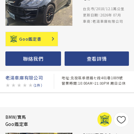
台北市/2018/12.1萬公里
更新日期：2026年 07月
車商：老湯車庫有限公司
Goo鑑定書
聯絡我們
查看詳情
老湯車庫有限公司
地址:北投區承德路七段401巷1009號
營業時間:10:00AM~21:00PM 周日公休
★
★
★
★
★
（1件）
BMW/寶馬
Goo鑑定車