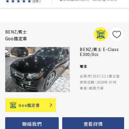
★
★
★
★
★
（0件）
BENZ/賓士
Goo鑑定車
BENZ/賓士 E-Class
E300/0cc
電洽
台南市/2017/12.1萬公里
更新日期：2026年 07月
車商：鼎翔汽車
Goo鑑定書
聯絡我們
查看詳情