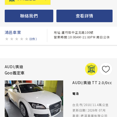
聯絡我們
查看詳情
鴻邑車業
地址:蘆竹區中正北路100號
營業時間:10:00AM~21:00PM 周日公休
★
★
★
★
★
（0件）
AUDI/奧迪
Goo鑑定車
AUDI/奧迪 TT 2.0/0cc
電洽
台北市/2010/11.4萬公里
更新日期：2026年 07月
車商：老湯車庫有限公司