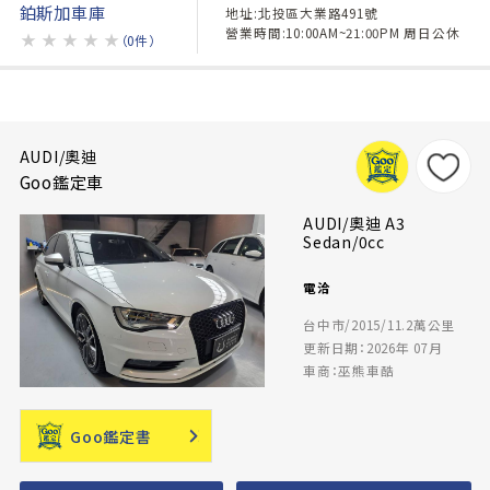
鉑斯加車庫
地址:北投區大業路491號
營業時間:10:00AM~21:00PM 周日公休
★
★
★
★
★
（0件）
AUDI/奧迪
Goo鑑定車
AUDI/奧迪 A3
Sedan/0cc
電洽
台中市/2015/11.2萬公里
更新日期：2026年 07月
車商：巫熊車酷
Goo鑑定書