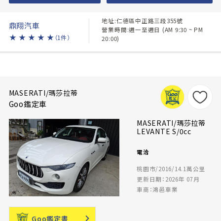
地址:仁德區中正路三段355號
鼎翔汽車
營業時間:週一至週日 (AM 9:30 ~ PM
★
★
★
★
★
（1件）
20:00)
MASERATI/瑪莎拉蒂
Goo鑑定車
MASERATI/瑪莎拉蒂
LEVANTE S/0cc
電洽
桃園市/2016/14.1萬公里
更新日期：2026年 07月
車商：鴻邑車業
Goo鑑定書