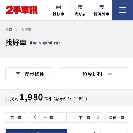
找好車
找好店
找海外車
首頁
找好車
找好車
find a good car
預設排列
搜尋條件
1,980
共找到
輛車（顯示97〜108件）
第一頁
上一頁
下一頁
最後一頁