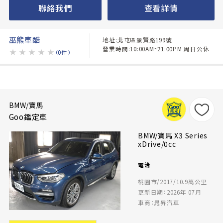
聯絡我們
查看詳情
巫熊車酷
地址:北屯區景賢路199號
營業時間:10:00AM~21:00PM 周日公休
★
★
★
★
★
（0件）
BMW/寶馬
Goo鑑定車
BMW/寶馬 X3 Series
xDrive/0cc
電洽
桃園市/2017/10.9萬公里
更新日期：2026年 07月
車商：晁昇汽車