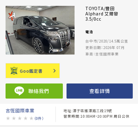
TOYOTA/豐田
Alphard 艾爾發
3.5/0cc
電洽
台中市/2020/14.5萬公里
更新日期：2026年 07月
車商：言恆國際車業
Goo鑑定書
聯絡我們
查看詳情
言恆國際車業
地址:潭子區雅潭路三段19號
營業時間:10:00AM~20:00PM 周日公休
★
★
★
★
★
（0件）