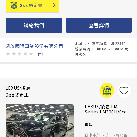
Goo鑑定書
聯絡我們
查看詳情
地址:北屯區軍功路二段225號
凱旋國際事業股份有限公司
營業時間:10:00AM~21:00PM 周
★
★
★
★
★
（0件）
日公休
LEXUS/凌志
Goo鑑定車
LEXUS/凌志 LM
Series LM300H/0cc
電洽
台中市/2020/10.2萬公里