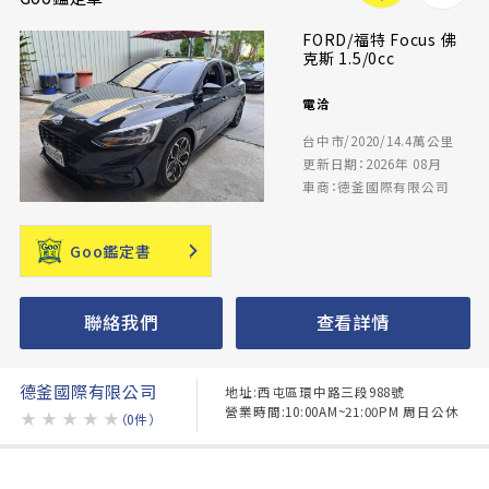
FORD/福特 Focus 佛
克斯 1.5/0cc
電洽
台中市/2020/14.4萬公里
更新日期：2026年 08月
車商：德釜國際有限公司
Goo鑑定書
聯絡我們
查看詳情
德釜國際有限公司
地址:西屯區環中路三段988號
營業時間:10:00AM~21:00PM 周日公休
★
★
★
★
★
（0件）