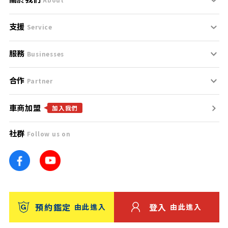
支援
刊登規範
Service
服務
支援中心
服務條款
Businesses
合作
什麼是Goo鑑定？
聯絡我們
免責聲明
Partner
車商加盟
合作夥伴
找好車
隱私權政策
加入我們
社群
Follow us on
廣告合作
找好店
團隊
找海外車
車訊網
消費者評價
台灣優良中古車商大獎
預約鑑定
登入
由此進入
由此進入
保固