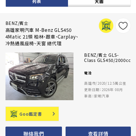
列表
大圖
BENZ/賓士
高雄家明汽車 M-Benz GLS450
4Matic 21領 柏林、跟車、Carplay、
冷熱通風座椅、天窗 總代理
BENZ/賓士 GLS-
Class GLS450/2000cc
電洽
高雄市/2020/12.5萬公里
更新日期：2026年 08月
車商：家明汽車
Goo鑑定書
聯絡我們
查看詳情