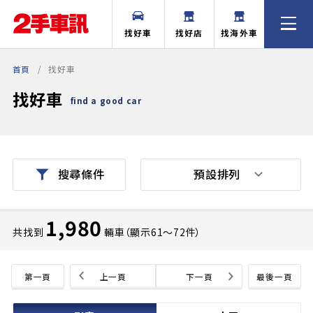
找好車
找好店
找海外車
首頁
找好車
找好車
find a good car
預設排列
搜尋條件
1,980
共找到
輛車（顯示61〜72件）
第一頁
上一頁
下一頁
最後一頁