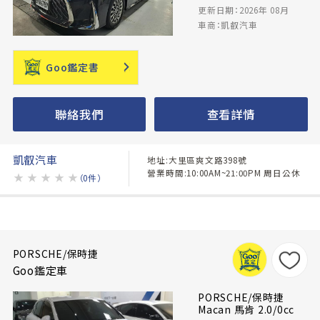
更新日期：2026年 08月
車商：凱叡汽車
Goo鑑定書
聯絡我們
查看詳情
凱叡汽車
地址:大里區爽文路398號
營業時間:10:00AM~21:00PM 周日公休
★
★
★
★
★
（0件）
PORSCHE/保時捷
Goo鑑定車
PORSCHE/保時捷
Macan 馬肯 2.0/0cc