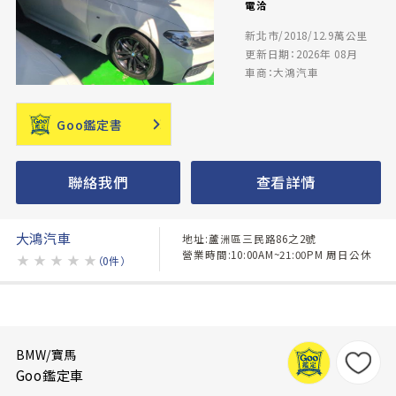
電洽
新北市/2018/12.9萬公里
更新日期：2026年 08月
車商：大鴻汽車
Goo鑑定書
聯絡我們
查看詳情
大鴻汽車
地址:蘆洲區三民路86之2號
營業時間:10:00AM~21:00PM 周日公休
★
★
★
★
★
（0件）
BMW/寶馬
Goo鑑定車