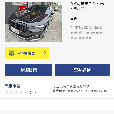
BMW/寶馬 7 Series
730/0cc
電洽
桃園市/2020/14.4萬公里
更新日期：2026年 08月
車商：尚原車業
Goo鑑定書
聯絡我們
查看詳情
尚原車業
地址:八德區永豐南路43號
營業時間:10:00AM~21:00PM 周日公休
★
★
★
★
★
（0件）