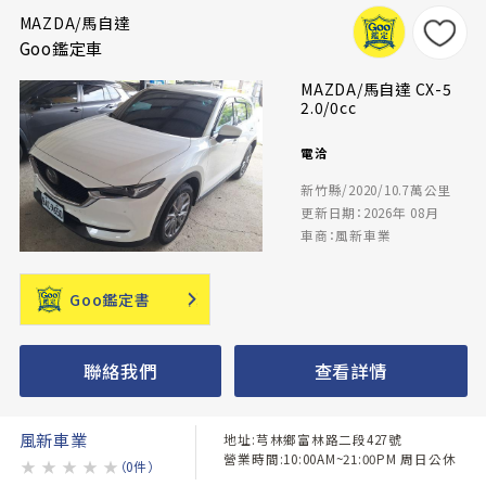
MAZDA/馬自達
Goo鑑定車
MAZDA/馬自達 CX-5
2.0/0cc
電洽
新竹縣/2020/10.7萬公里
更新日期：2026年 08月
車商：風新車業
Goo鑑定書
聯絡我們
查看詳情
風新車業
地址:芎林鄉富林路二段427號
營業時間:10:00AM~21:00PM 周日公休
★
★
★
★
★
（0件）