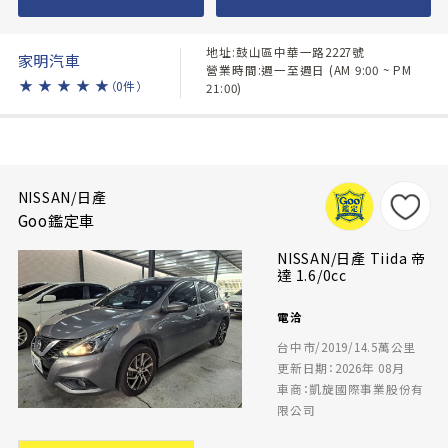
地址:鼓山區中華一路2227號
家明汽車
營業時間:週一至週日 (AM 9:00 ~ PM
★
★
★
★
★
（0件）
21:00)
NISSAN/日產
Goo鑑定車
NISSAN/日產 Tiida 帝
達 1.6/0cc
電洽
台中市/2019/14.5萬公里
更新日期：2026年 08月
車商：凱旋國際事業股份有
限公司