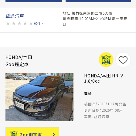
地址:蘆竹區南崁路二段536號
益通汽車
營業時間:10:00AM~21:00PM 周一至周
★
★
★
★
★
（0件）
日
HONDA/本田
Goo鑑定車
HONDA/本田 HR-V
1.8/0cc
電洽
桃園市/2019/10.7萬公里
更新日期：2026年 08月
車商：益通汽車
Goo鑑定書