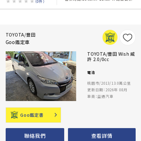
★
★
★
★
★
（0件）
TOYOTA/豐田
Goo鑑定車
TOYOTA/豐田 Wish 威
許 2.0/0cc
電洽
桃園市/2013/13.0萬公里
更新日期：2026年 08月
車商：益通汽車
Goo鑑定書
聯絡我們
查看詳情