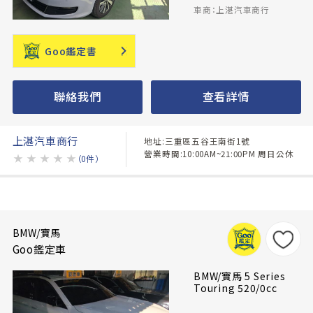
車商：上湛汽車商行
Goo鑑定書
聯絡我們
查看詳情
上湛汽車商行
地址:三重區五谷王南街1號
營業時間:10:00AM~21:00PM 周日公休
★
★
★
★
★
（0件）
BMW/寶馬
Goo鑑定車
BMW/寶馬 5 Series
Touring 520/0cc