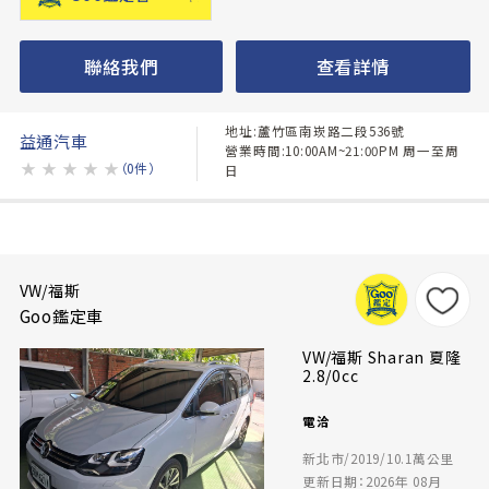
聯絡我們
查看詳情
地址:蘆竹區南崁路二段536號
益通汽車
營業時間:10:00AM~21:00PM 周一至周
★
★
★
★
★
（0件）
日
VW/福斯
Goo鑑定車
VW/福斯 Sharan 夏隆
2.8/0cc
電洽
新北市/2019/10.1萬公里
更新日期：2026年 08月