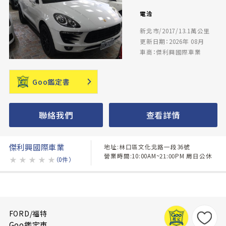
電洽
新北市/2017/13.1萬公里
更新日期：2026年 08月
車商：傑利興國際車業
Goo鑑定書
聯絡我們
查看詳情
傑利興國際車業
地址:林口區文化北路一段36號
營業時間:10:00AM~21:00PM 周日公休
★
★
★
★
★
（0件）
FORD/福特
Goo鑑定車