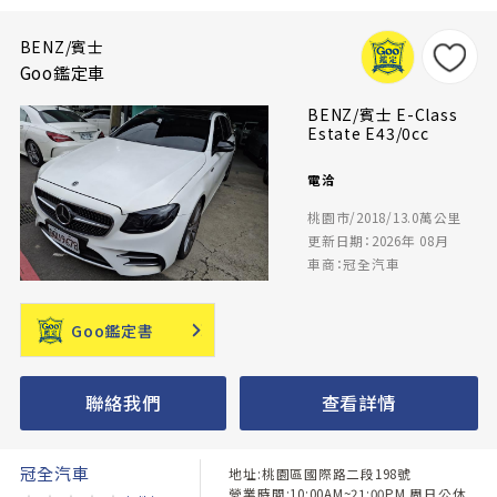
BENZ/賓士
Goo鑑定車
BENZ/賓士 E-Class
Estate E43/0cc
電洽
桃園市/2018/13.0萬公里
更新日期：2026年 08月
車商：冠全汽車
Goo鑑定書
聯絡我們
查看詳情
冠全汽車
地址:桃園區國際路二段198號
營業時間:10:00AM~21:00PM 周日公休