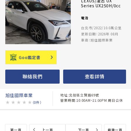
LEXUS/凌志 UX
Series UX250H/0cc
電洽
台北市/2022/10.0萬公里
更新日期：2026年 08月
車商：旭佳國際車業
Goo鑑定書
聯絡我們
查看詳情
旭佳國際車業
地址:北投區立賢路69號
營業時間:10:00AM~21:00PM 周日公休
★
★
★
★
★
（0件）
第一頁
上一頁
下一頁
最後一頁