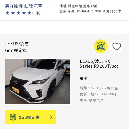
美好關係 勁德汽車
地址:桃園區經國路32號
營業時間:10:00AM~21:00PM 周日公休
★
★
★
★
★
（0件）
LEXUS/凌志
Goo鑑定車
LEXUS/凌志 RX
Series RX200T/0cc
電洽
新北市/2017/7.7萬公里
更新日期：2026年 08月
車商：感恩汽車
Goo鑑定書