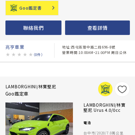
Goo鑑定書
聯絡我們
查看詳情
兆亨車業
地址:西屯區環中路二段696-8號
營業時間:10:00AM~21:00PM 周日公休
★
★
★
★
★
（0件）
LAMBORGHINI/林寶堅尼
Goo鑑定車
LAMBORGHINI/林寶
堅尼 Urus 4.0/0cc
電洽
台中市/2020/7.0萬公里