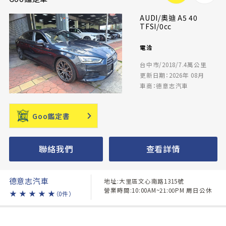
AUDI/奧迪 A5 40
TFSI/0cc
電洽
台中市/2018/7.4萬公里
更新日期：2026年 08月
車商：德意志汽車
Goo鑑定書
聯絡我們
查看詳情
德意志汽車
地址:大里區文心南路1315號
營業時間:10:00AM~21:00PM 周日公休
★
★
★
★
★
（0件）