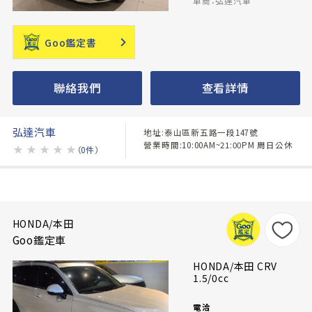
車商：弘達汽車
Goo鑑定書
聯絡我們
查看詳情
弘達汽車
地址:泰山區新五路一段147號
營業時間:10:00AM~21:00PM 周日公休
★
★
★
★
★
（0件）
HONDA/本田
Goo鑑定車
HONDA/本田 CRV
1.5/0cc
電洽