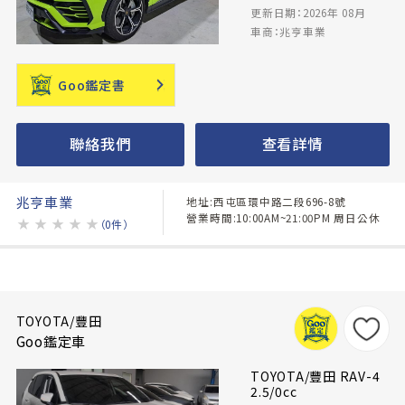
更新日期：2026年 08月
車商：兆亨車業
Goo鑑定書
聯絡我們
查看詳情
兆亨車業
地址:西屯區環中路二段696-8號
營業時間:10:00AM~21:00PM 周日公休
★
★
★
★
★
（0件）
TOYOTA/豐田
Goo鑑定車
TOYOTA/豐田 RAV-4
2.5/0cc