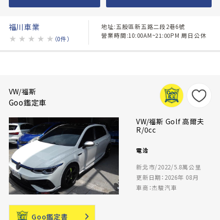
福川車業
地址:五股區新五路二段2巷6號
營業時間:10:00AM~21:00PM 周日公休
★
★
★
★
★
（0件）
VW/福斯
Goo鑑定車
VW/福斯 Golf 高爾夫
R/0cc
電洽
新北市/2022/5.8萬公里
更新日期：2026年 08月
車商：杰駿汽車
Goo鑑定書