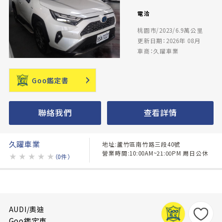
電洽
桃園市/2023/6.9萬公里
更新日期：2026年 08月
車商：久躍車業
Goo鑑定書
聯絡我們
查看詳情
久躍車業
地址:蘆竹區南竹路三段40號
營業時間:10:00AM~21:00PM 周日公休
★
★
★
★
★
（0件）
AUDI/奧迪
Goo鑑定車