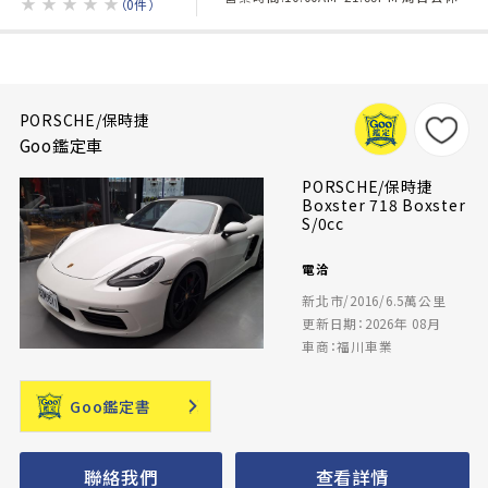
★
★
★
★
★
（0件）
PORSCHE/保時捷
Goo鑑定車
PORSCHE/保時捷
Boxster 718 Boxster
S/0cc
電洽
新北市/2016/6.5萬公里
更新日期：2026年 08月
車商：福川車業
Goo鑑定書
聯絡我們
查看詳情