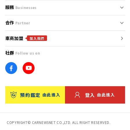
服務
支援中心
服務條款
Businesses
合作
什麼是Goo鑑定？
聯絡我們
免責聲明
Partner
車商加盟
合作夥伴
找好車
隱私權政策
加入我們
社群
Follow us on
廣告合作
找好店
團隊
找海外車
車訊網
消費者評價
台灣優良中古車商大獎
預約鑑定
登入
由此進入
由此進入
保固
收費服務
COPYRIGHT© CARNEWSNET CO.,LTD. ALL RIGHT RESERVED.