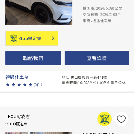
桃園市/2024/5.3萬公里
更新日期：2026年 08月
車商：禮遇佳車業
Goo鑑定書
聯絡我們
查看詳情
禮遇佳車業
地址:龜山區復興一路471號
營業時間:10:00AM~21:00PM 周日公休
★
★
★
★
★
（0件）
LEXUS/凌志
Goo鑑定車