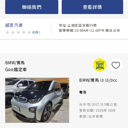
聯絡我們
查看詳情
感恩汽車
地址:土城區亞洲路55號
營業時間:10:00AM~21:00PM 周日公休
★
★
★
★
★
（0件）
BMW/寶馬
Goo鑑定車
BMW/寶馬 i3 i3/0cc
電洽
台中市/2017/8.5萬公里
更新日期：2026年 08月
車商：兆亨車業