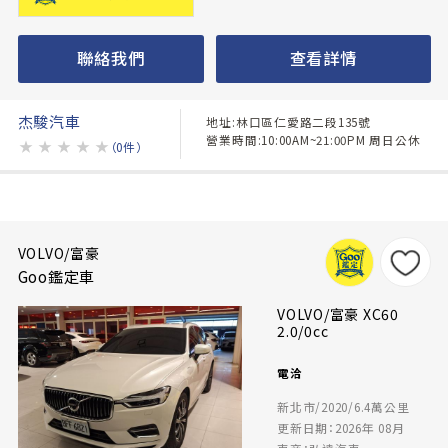
聯絡我們
查看詳情
杰駿汽車
地址:林口區仁愛路二段135號
營業時間:10:00AM~21:00PM 周日公休
★
★
★
★
★
（0件）
VOLVO/富豪
Goo鑑定車
VOLVO/富豪 XC60
2.0/0cc
電洽
新北市/2020/6.4萬公里
更新日期：2026年 08月