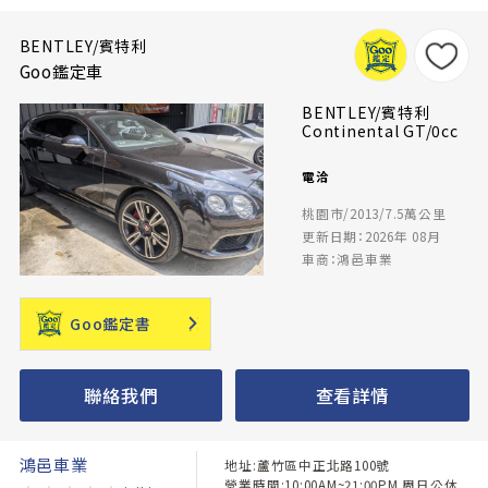
BENTLEY/賓特利
Goo鑑定車
BENTLEY/賓特利
Continental GT/0cc
電洽
桃園市/2013/7.5萬公里
更新日期：2026年 08月
車商：鴻邑車業
Goo鑑定書
聯絡我們
查看詳情
鴻邑車業
地址:蘆竹區中正北路100號
營業時間:10:00AM~21:00PM 周日公休