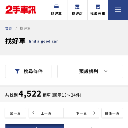
找好車
找好店
找海外車
首頁
找好車
找好車
find a good car
預設排列
搜尋條件
4,522
共找到
輛車（顯示13〜24件）
第一頁
上一頁
下一頁
最後一頁