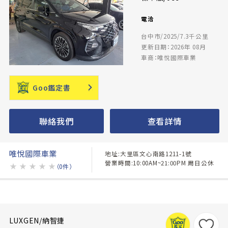
電洽
台中市/2025/7.3千公里
更新日期：2026年 08月
車商：唯悅國際車業
Goo鑑定書
聯絡我們
查看詳情
唯悅國際車業
地址:大里區文心南路1211-1號
營業時間:10:00AM~21:00PM 周日公休
★
★
★
★
★
（0件）
LUXGEN/納智捷