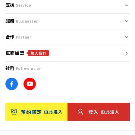
支援
刊登規範
Service
服務
支援中心
服務條款
Businesses
合作
什麼是Goo鑑定？
聯絡我們
免責聲明
Partner
車商加盟
合作夥伴
找好車
隱私權政策
加入我們
社群
Follow us on
廣告合作
找好店
團隊
找海外車
車訊網
消費者評價
台灣優良中古車商大獎
預約鑑定
登入
由此進入
由此進入
保固
收費服務