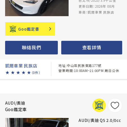
台北市/2023/3.9千公里
更新日期：2026年 08月
車商：凱爾車業 民族店
Goo鑑定書
聯絡我們
查看詳情
凱爾車業 民族店
地址:中山區民族東路177號
營業時間:10:00AM~21:00PM 周日公休
★
★
★
★
★
（0件）
AUDI/奧迪
Goo鑑定車
AUDI/奧迪 Q5 2.0/0cc