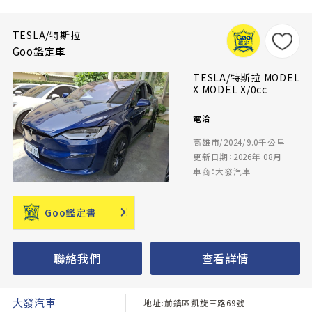
TESLA/特斯拉
Goo鑑定車
TESLA/特斯拉 MODEL
X MODEL X/0cc
電洽
高雄市/2024/9.0千公里
更新日期：2026年 08月
車商：大發汽車
Goo鑑定書
聯絡我們
查看詳情
大發汽車
地址:前鎮區凱旋三路69號