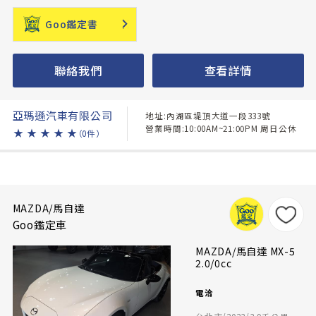
Goo鑑定書
聯絡我們
查看詳情
亞瑪遜汽車有限公司
地址:內湖區堤頂大道一段333號
營業時間:10:00AM~21:00PM 周日公休
★
★
★
★
★
（0件）
MAZDA/馬自達
Goo鑑定車
MAZDA/馬自達 MX-5
2.0/0cc
電洽