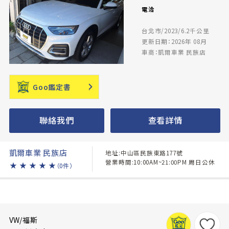
電洽
台北市/2023/6.2千公里
更新日期：2026年 08月
車商：凱爾車業 民族店
Goo鑑定書
聯絡我們
查看詳情
凱爾車業 民族店
地址:中山區民族東路177號
營業時間:10:00AM~21:00PM 周日公休
★
★
★
★
★
（0件）
VW/福斯