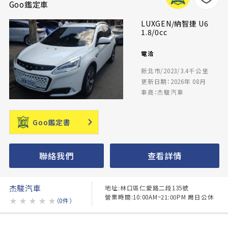
Goo鑑定車
LUXGEN/納智捷 U6
1.8/0cc
電洽
新北市/2023/3.4千公里
更新日期：2026年 08月
車商：杰駿汽車
Goo鑑定書
聯絡我們
查看詳情
杰駿汽車
地址:林口區仁愛路二段135號
營業時間:10:00AM~21:00PM 周日公休
★
★
★
★
★
（0件）