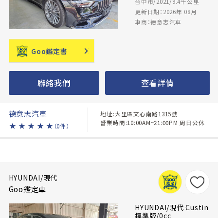
台中市/2021/9.4千公里
更新日期：2026年 08月
車商：德意志汽車
Goo鑑定書
聯絡我們
查看詳情
德意志汽車
地址:大里區文心南路1315號
營業時間:10:00AM~21:00PM 周日公休
★
★
★
★
★
（0件）
HYUNDAI/現代
Goo鑑定車
HYUNDAI/現代 Custin
標準版/0cc