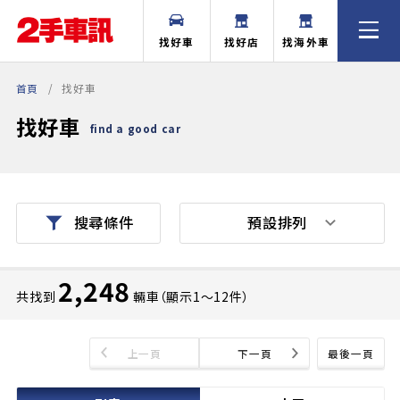
找好車
找好店
找海外車
首頁
找好車
找好車
find a good car
預設排列
搜尋條件
2,248
共找到
輛車（顯示1〜12件）
上一頁
下一頁
最後一頁