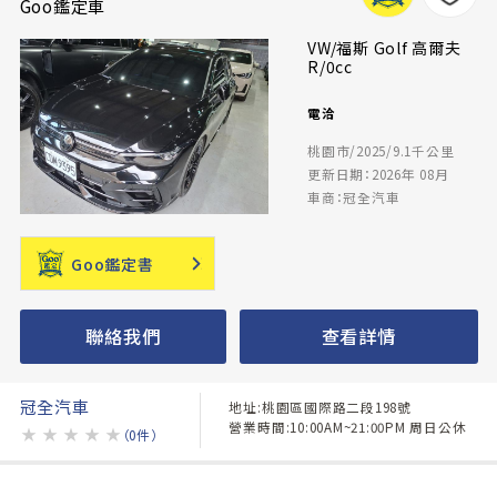
Goo鑑定車
VW/福斯 Golf 高爾夫
R/0cc
電洽
桃園市/2025/9.1千公里
更新日期：2026年 08月
車商：冠全汽車
Goo鑑定書
聯絡我們
查看詳情
冠全汽車
地址:桃園區國際路二段198號
營業時間:10:00AM~21:00PM 周日公休
★
★
★
★
★
（0件）