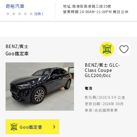
奇裕汽車
地址:南港區南港路三段55號
營業時間:10:00AM~21:00PM 周日公休
★
★
★
★
★
（0件）
BENZ/賓士
Goo鑑定車
BENZ/賓士 GLC-
Class Coupe
GLC200/0cc
電洽
彰化縣/2023/6.5千公里
更新日期：2026年 08月
車商：合巡國際車業
Goo鑑定書