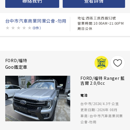
聯絡我們
查看詳情
地址:西區三民西路52號
台中市汽車商業同業公會-勿用
營業時間:10:00AM~21:00PM
★
★
★
★
★
（0件）
周日公休
FORD/福特
Goo鑑定車
FORD/福特 Ranger 藍
吉爾 2.0/0cc
電洽
台中市/2024/4.3千公里
更新日期：2026年 08月
車商：台中市汽車商業同業
公會-勿用