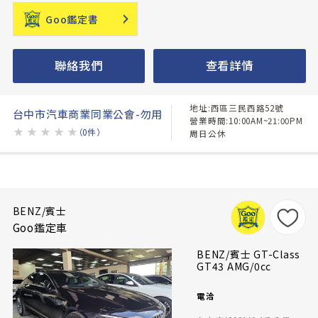
Goo鑑定書
聯絡我們
查看詳情
地址:西區三民西路52號
台中市汽車商業同業公會-勿用
營業時間:10:00AM~21:00PM
★
★
★
★
★
（0件）
周日公休
BENZ/賓士
Goo鑑定車
BENZ/賓士 GT-Class
GT43 AMG/0cc
電洽