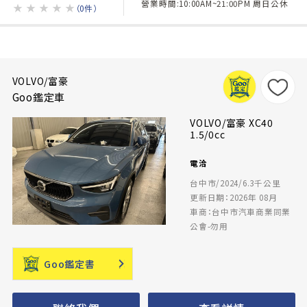
營業時間:10:00AM~21:00PM 周日公休
★
★
★
★
★
（0件）
VOLVO/富豪
Goo鑑定車
VOLVO/富豪 XC40
1.5/0cc
電洽
台中市/2024/6.3千公里
更新日期：2026年 08月
車商：台中市汽車商業同業
公會-勿用
Goo鑑定書