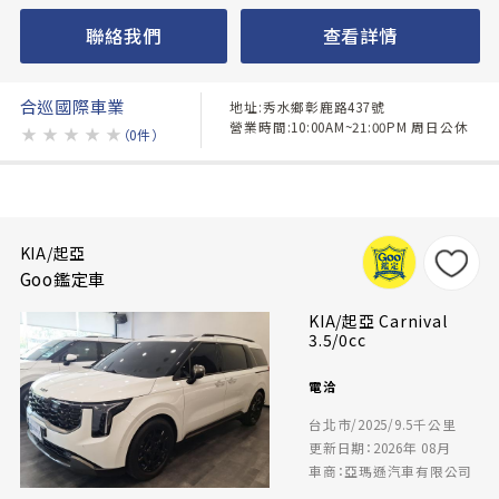
聯絡我們
查看詳情
合巡國際車業
地址:秀水鄉彰鹿路437號
營業時間:10:00AM~21:00PM 周日公休
★
★
★
★
★
（0件）
KIA/起亞
Goo鑑定車
KIA/起亞 Carnival
3.5/0cc
電洽
台北市/2025/9.5千公里
更新日期：2026年 08月
車商：亞瑪遜汽車有限公司