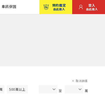
預約鑑定
登入
車訊保固
由此進入
由此進入
取消篩選
0萬
500萬以上
至
萬