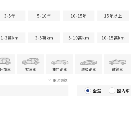
3-5年
5-10年
10-15年
15年以上
1-3萬km
3-5萬km
5-10萬km
10-15萬km
V休旅車
掀背車
雙門跑車
超級跑車
敞篷車
取消篩選
全選
國內車