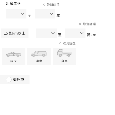
出廠年份
取消篩選
至
年
取消篩選
15萬km以上
至
萬km
取消篩選
皮卡
廂車
貨車
海外車