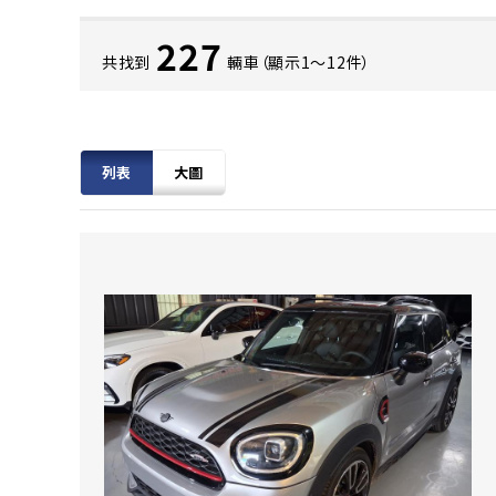
227
共找到
輛車（顯示1〜12件）
列表
大圖