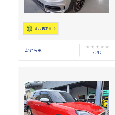
Goo鑑定書
★
★
★
★
★
宏昇汽車
（0件）