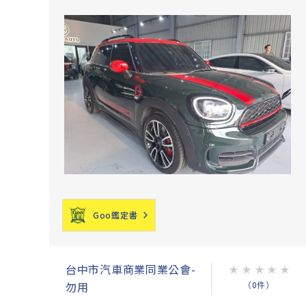
Goo鑑定書
台中市汽車商業同業公會-
★
★
★
★
★
（0件）
勿用