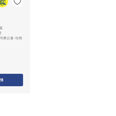
公里
月
同業公會-勿用
情