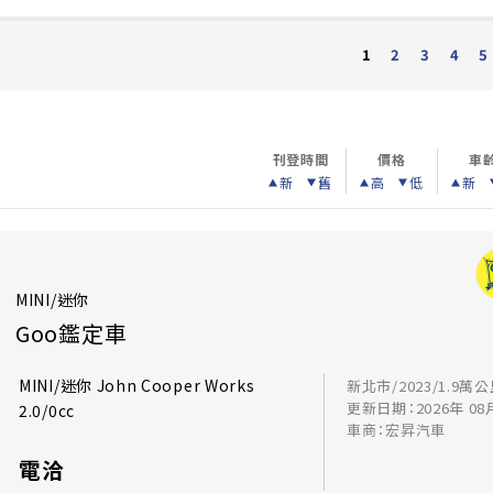
2
3
4
5
1
刊登時間
價格
車
新
舊
高
低
新
MINI/迷你
Goo鑑定車
MINI/迷你 John Cooper Works
新北市/2023/1.9萬
更新日期：2026年 08
2.0/0cc
車商：宏昇汽車
電洽