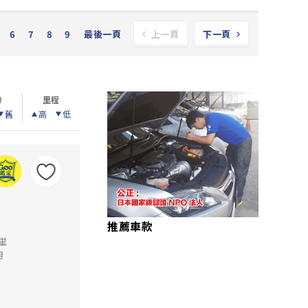
6
7
8
9
最後一頁
上一頁
下一頁
齡
里程
舊
高
低
推薦車款
公里
月