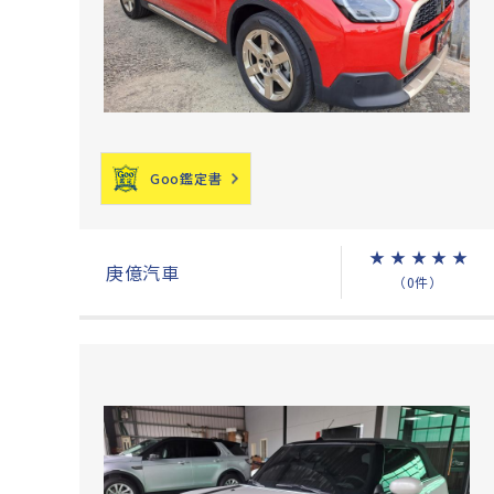
Goo鑑定書
★
★
★
★
★
庚億汽車
（0件）