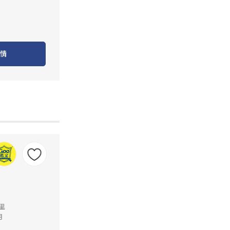
情
公里
月