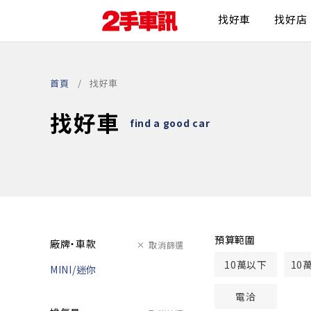
找好車
找好店
首頁
找好車
找好車
find a good car
預算範圍
廠牌・車款
取消篩選
10萬以下
10
MINI/迷你
電洽