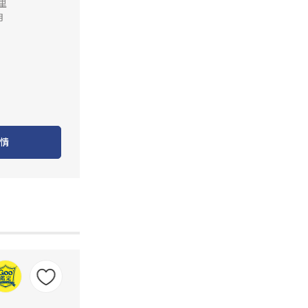
公里
月
情