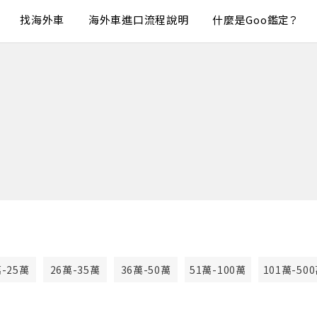
找海外車
海外車進口流程說明
什麼是Goo鑑定？
萬-25萬
26萬-35萬
36萬-50萬
51萬-100萬
101萬-50