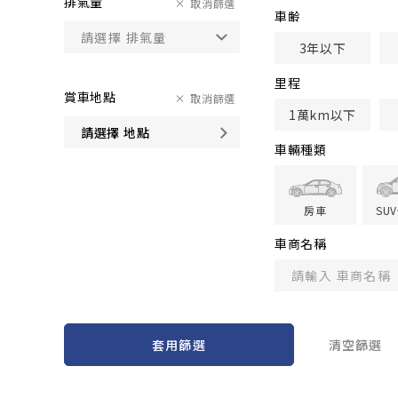
排氣量
取消篩選
車齢
3年以下
里程
賞車地點
取消篩選
1萬km以下
請選擇 地點
車輛種類
房車
SU
車商名稱
套用篩選
清空篩選