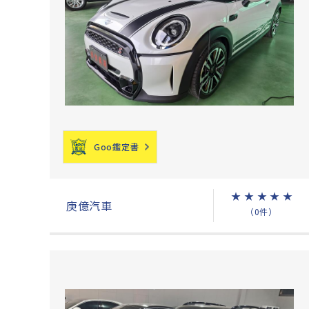
Goo鑑定書
★
★
★
★
★
庚億汽車
（0件）