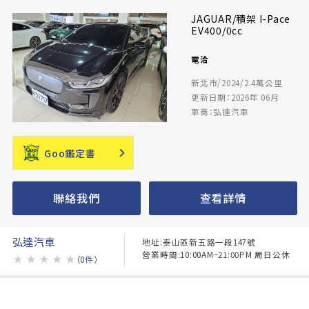
JAGUAR/積架 I-Pace
EV400/0cc
電洽
新北市/2024/2.4萬公里
更新日期：2026年 06月
車商：弘達汽車
Goo鑑定書
聯絡我們
查看詳情
弘達汽車
地址:泰山區新五路一段147號
營業時間:10:00AM~21:00PM 周日公休
★
★
★
★
★
（0件）