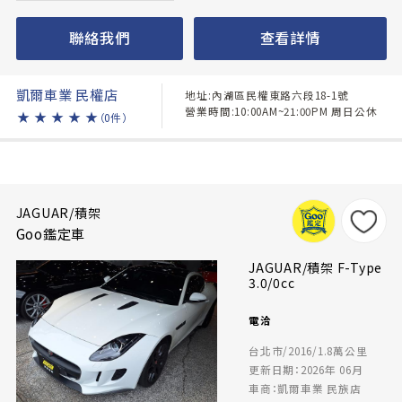
聯絡我們
查看詳情
凱爾車業 民權店
地址:內湖區民權東路六段18-1號
營業時間:10:00AM~21:00PM 周日公休
★
★
★
★
★
（0件）
JAGUAR/積架
Goo鑑定車
JAGUAR/積架 F-Type
3.0/0cc
電洽
台北市/2016/1.8萬公里
更新日期：2026年 06月
車商：凱爾車業 民族店