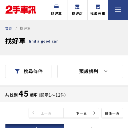
找好車
找好店
找海外車
首頁
找好車
找好車
find a good car
預設排列
搜尋條件
45
共找到
輛車（顯示1〜12件）
上一頁
下一頁
最後一頁