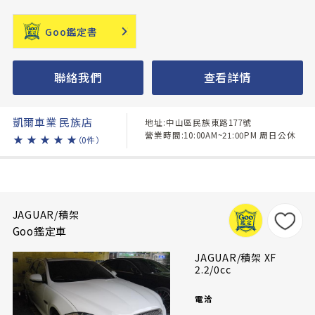
Goo鑑定書
聯絡我們
查看詳情
凱爾車業 民族店
地址:中山區民族東路177號
營業時間:10:00AM~21:00PM 周日公休
★
★
★
★
★
（0件）
JAGUAR/積架
Goo鑑定車
JAGUAR/積架 XF
2.2/0cc
電洽