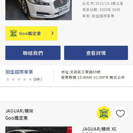
台北市/2015/15.3萬公里
更新日期：2026年 06月
車商：旭佳國際車業
Goo鑑定書
聯絡我們
查看詳情
旭佳國際車業
地址:北投區立賢路69號
營業時間:10:00AM~21:00PM 周日公休
★
★
★
★
★
（0件）
JAGUAR/積架
Goo鑑定車
JAGUAR/積架 XE