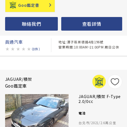
Goo鑑定書
聯絡我們
查看詳情
員通汽車
地址:潭子區崇德路4段196號
營業時間:10:00AM~21:00PM 周日公休
★
★
★
★
★
（0件）
JAGUAR/積架
Goo鑑定車
JAGUAR/積架 F-Type
2.0/0cc
電洽
台北市/2021/2.6萬公里