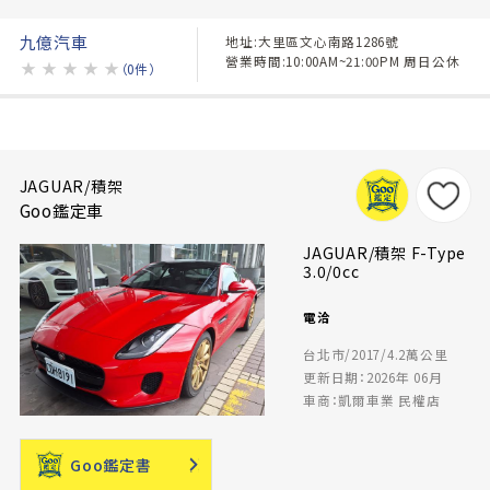
九億汽車
地址:大里區文心南路1286號
營業時間:10:00AM~21:00PM 周日公休
★
★
★
★
★
（0件）
JAGUAR/積架
Goo鑑定車
JAGUAR/積架 F-Type
3.0/0cc
電洽
台北市/2017/4.2萬公里
更新日期：2026年 06月
車商：凱爾車業 民權店
Goo鑑定書