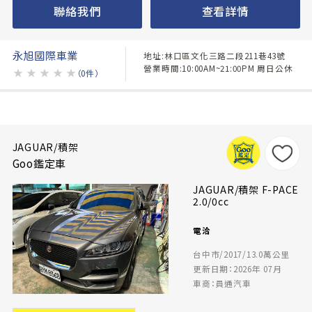
聯絡我們
查看詳情
永旭國際車業
地址:林口區文化三路二段211巷43號
營業時間:10:00AM~21:00PM 周日公休
★
★
★
★
★
（0件）
JAGUAR/積架
Goo鑑定車
JAGUAR/積架 F-PACE
2.0/0cc
電洽
台中市/2017/13.0萬公里
更新日期：2026年 07月
車商：員通汽車