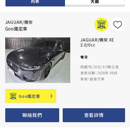
列表
大圖
JAGUAR/積架
Goo鑑定車
JAGUAR/積架 XE
2.0/0cc
電洽
桃園市/2021/6.9萬公里
更新日期：2026年 08月
車商：晉達汽車
Goo鑑定書
聯絡我們
查看詳情