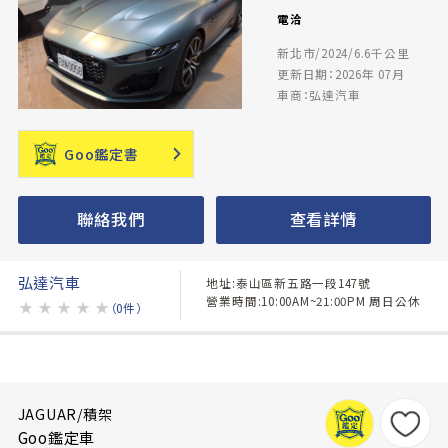
電洽
新北市/2024/6.6千公里
更新日期：2026年 07月
車商：弘達汽車
Goo鑑定書
聯絡我們
查看詳情
弘達汽車
地址:泰山區新五路一段147號
營業時間:10:00AM~21:00PM 周日公休
★
★
★
★
★
（0件）
JAGUAR/積架
Goo鑑定車