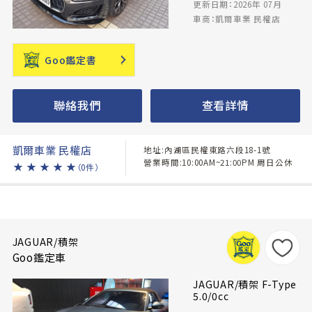
更新日期：2026年 07月
車商：凱爾車業 民權店
Goo鑑定書
聯絡我們
查看詳情
凱爾車業 民權店
地址:內湖區民權東路六段18-1號
營業時間:10:00AM~21:00PM 周日公休
★
★
★
★
★
（0件）
JAGUAR/積架
Goo鑑定車
JAGUAR/積架 F-Type
5.0/0cc