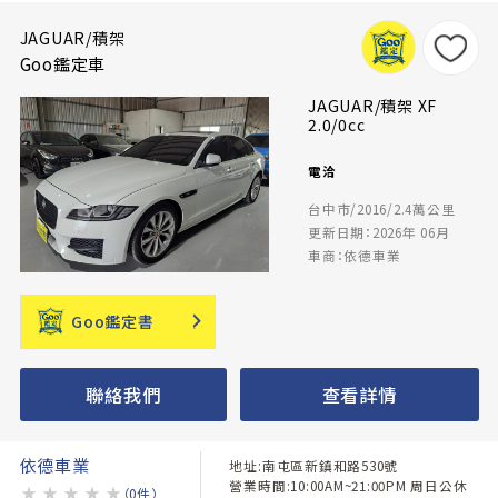
JAGUAR/積架
Goo鑑定車
JAGUAR/積架 XF
2.0/0cc
電洽
台中市/2016/2.4萬公里
更新日期：2026年 06月
車商：依德車業
Goo鑑定書
聯絡我們
查看詳情
依德車業
地址:南屯區新鎮和路530號
營業時間:10:00AM~21:00PM 周日公休
★
★
★
★
★
（0件）