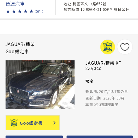
晉達汽車
地址:桃園區文中路652號
營業時間:10:00AM~21:00PM 周日公休
★
★
★
★
★
（0件）
JAGUAR/積架
Goo鑑定車
JAGUAR/積架 XF
2.0/0cc
電洽
新北市/2017/13.1萬公里
更新日期：2026年 08月
車商：永旭國際車業
Goo鑑定書