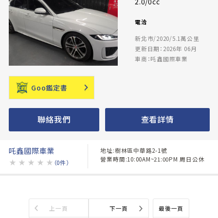
2.0/0cc
電洽
新北市/2020/5.1萬公里
更新日期：2026年 06月
車商：吒鑫國際車業
Goo鑑定書
聯絡我們
查看詳情
吒鑫國際車業
地址:樹林區中華路2-1號
營業時間:10:00AM~21:00PM 周日公休
★
★
★
★
★
（0件）
上一頁
下一頁
最後一頁