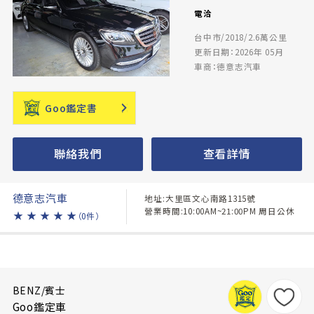
電洽
台中市/2018/2.6萬公里
更新日期：2026年 05月
車商：德意志汽車
Goo鑑定書
聯絡我們
查看詳情
德意志汽車
地址:大里區文心南路1315號
營業時間:10:00AM~21:00PM 周日公休
★
★
★
★
★
（0件）
BENZ/賓士
Goo鑑定車