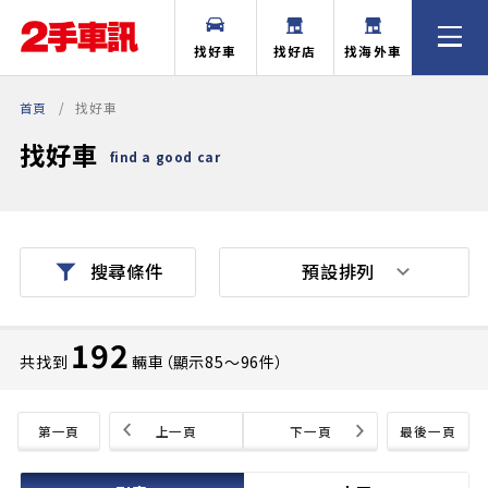
找好車
找好店
找海外車
首頁
找好車
找好車
find a good car
預設排列
搜尋條件
192
共找到
輛車（顯示85〜96件）
第一頁
上一頁
下一頁
最後一頁