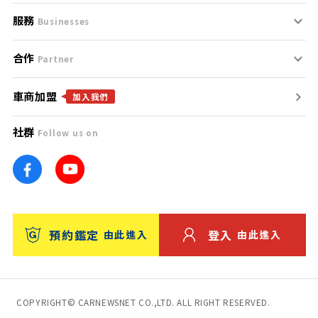
服務
支援中心
服務條款
Businesses
合作
什麼是Goo鑑定？
聯絡我們
免責聲明
Partner
車商加盟
合作夥伴
找好車
隱私權政策
加入我們
社群
Follow us on
廣告合作
找好店
團隊
找海外車
車訊網
消費者評價
台灣優良中古車商大獎
預約鑑定
登入
由此進入
由此進入
保固
收費服務
COPYRIGHT© CARNEWSNET CO.,LTD. ALL RIGHT RESERVED.