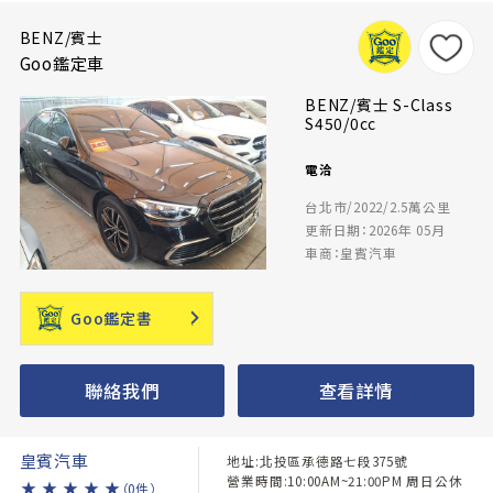
BENZ/賓士
Goo鑑定車
BENZ/賓士 S-Class
S450/0cc
電洽
台北市/2022/2.5萬公里
更新日期：2026年 05月
車商：皇賓汽車
Goo鑑定書
聯絡我們
查看詳情
皇賓汽車
地址:北投區承德路七段375號
營業時間:10:00AM~21:00PM 周日公休
★
★
★
★
★
（0件）