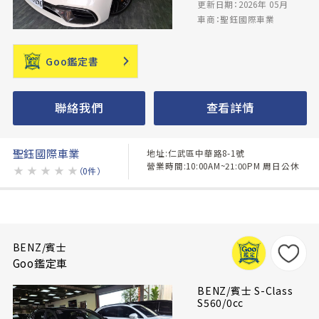
更新日期：2026年 05月
車商：聖鈺國際車業
Goo鑑定書
聯絡我們
查看詳情
聖鈺國際車業
地址:仁武區中華路8-1號
營業時間:10:00AM~21:00PM 周日公休
★
★
★
★
★
（0件）
BENZ/賓士
Goo鑑定車
BENZ/賓士 S-Class
S560/0cc