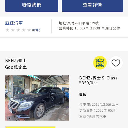
聯絡我們
查看詳情
亞鈺汽車
地址:八德區和平路729號
營業時間:10:00AM~21:00PM 周日公休
★
★
★
★
★
（0件）
BENZ/賓士
Goo鑑定車
BENZ/賓士 S-Class
S350/0cc
電洽
台中市/2015/12.5萬公里
更新日期：2026年 05月
車商：德意志汽車