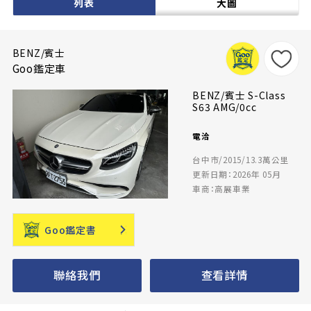
列表
大圖
BENZ/賓士
Goo鑑定車
BENZ/賓士 S-Class
S63 AMG/0cc
電洽
台中市/2015/13.3萬公里
更新日期：2026年 05月
車商：高展車業
Goo鑑定書
聯絡我們
查看詳情