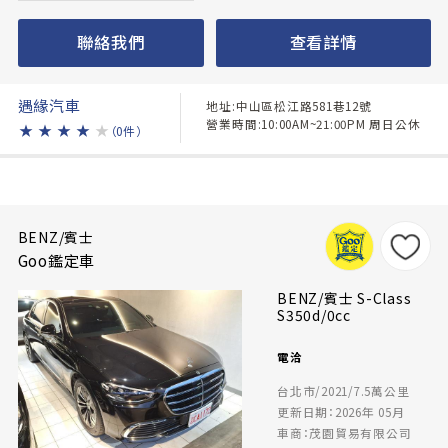
聯絡我們
查看詳情
遇緣汽車
地址:中山區松江路581巷12號
營業時間:10:00AM~21:00PM 周日公休
★
★
★
★
★
（0件）
BENZ/賓士
Goo鑑定車
BENZ/賓士 S-Class
S350d/0cc
電洽
台北市/2021/7.5萬公里
更新日期：2026年 05月
車商：茂園貿易有限公司