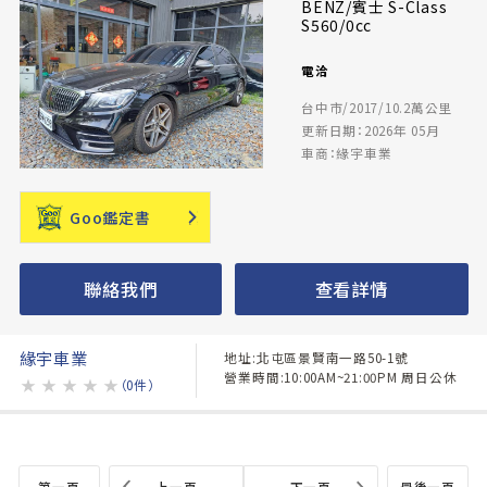
BENZ/賓士 S-Class
S560/0cc
電洽
台中市/2017/10.2萬公里
更新日期：2026年 05月
車商：緣宇車業
Goo鑑定書
聯絡我們
查看詳情
緣宇車業
地址:北屯區景賢南一路50-1號
營業時間:10:00AM~21:00PM 周日公休
★
★
★
★
★
（0件）
第一頁
上一頁
下一頁
最後一頁