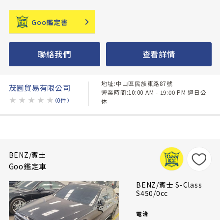
Goo鑑定書
聯絡我們
查看詳情
地址:中山區民族東路87號
茂園貿易有限公司
營業時間:10:00 AM - 19:00 PM 週日公
★
★
★
★
★
（0件）
休
BENZ/賓士
Goo鑑定車
BENZ/賓士 S-Class
S450/0cc
電洽