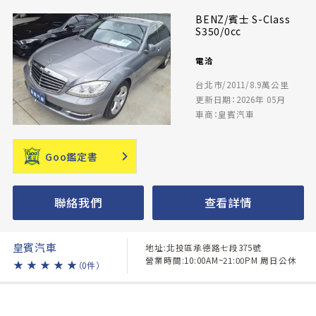
BENZ/賓士 S-Class
S350/0cc
電洽
台北市/2011/8.9萬公里
更新日期：2026年 05月
車商：皇賓汽車
Goo鑑定書
聯絡我們
查看詳情
皇賓汽車
地址:北投區承德路七段375號
營業時間:10:00AM~21:00PM 周日公休
★
★
★
★
★
（0件）