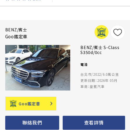
BENZ/賓士
Goo鑑定車
BENZ/賓士 S-Class
S350d/0cc
電洽
台北市/2022/6.0萬公里
更新日期：2026年 05月
車商：皇賓汽車
Goo鑑定書
聯絡我們
查看詳情