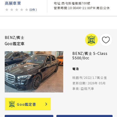
高展車業
地址:西屯區福雅路700號
營業時間:10:00AM~21:00PM 周日公休
★
★
★
★
★
（0件）
BENZ/賓士
Goo鑑定車
BENZ/賓士 S-Class
S500/0cc
電洽
桃園市/2022/1.7萬公里
更新日期：2026年 05月
車商：亞鈺汽車
Goo鑑定書