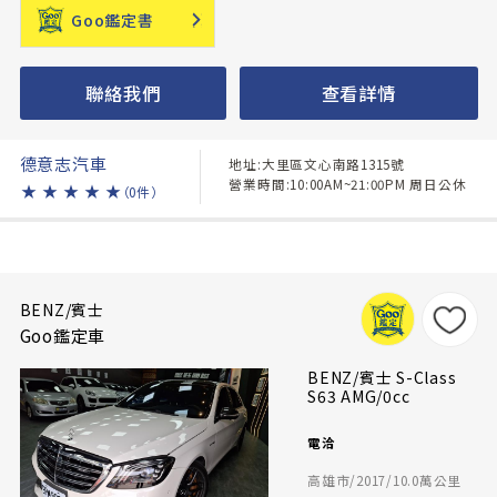
Goo鑑定書
聯絡我們
查看詳情
德意志汽車
地址:大里區文心南路1315號
營業時間:10:00AM~21:00PM 周日公休
★
★
★
★
★
（0件）
BENZ/賓士
Goo鑑定車
BENZ/賓士 S-Class
S63 AMG/0cc
電洽
高雄市/2017/10.0萬公里