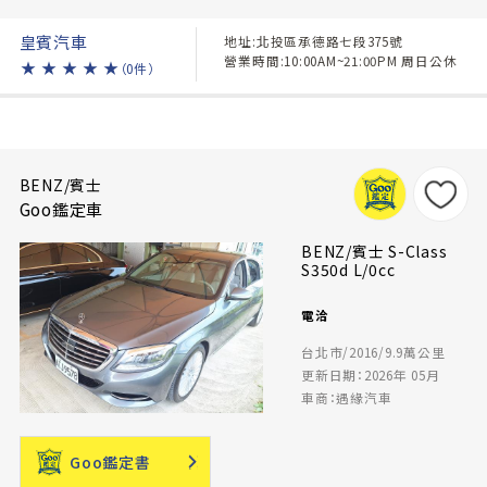
皇賓汽車
地址:北投區承德路七段375號
營業時間:10:00AM~21:00PM 周日公休
★
★
★
★
★
（0件）
BENZ/賓士
Goo鑑定車
BENZ/賓士 S-Class
S350d L/0cc
電洽
台北市/2016/9.9萬公里
更新日期：2026年 05月
車商：遇緣汽車
Goo鑑定書