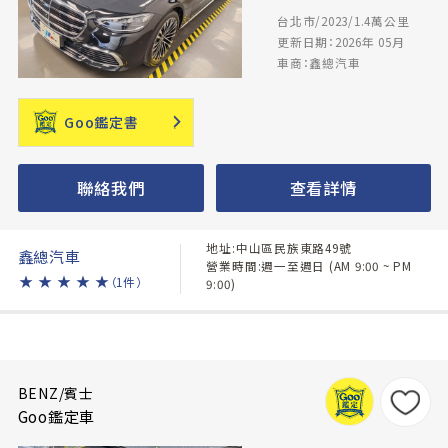
台北市/2023/1.4萬公里
更新日期：2026年 05月
車商：鑫總汽車
Goo鑑定書
聯絡我們
查看詳情
地址:中山區民族東路49號
鑫總汽車
營業時間:週一至週日 (AM 9:00 ~ PM
★
★
★
★
★
（1件）
9:00)
BENZ/賓士
Goo鑑定車