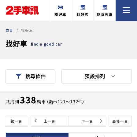
找好車
找好店
找海外車
首頁
找好車
找好車
find a good car
預設排列
搜尋條件
338
共找到
輛車（顯示121〜132件）
第一頁
上一頁
下一頁
最後一頁