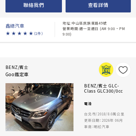
聯絡我們
查看詳情
地址:中山區民族東路49號
鑫總汽車
營業時間:週一至週日 (AM 9:00 ~ PM
★
★
★
★
★
（1件）
9:00)
BENZ/賓士
Goo鑑定車
BENZ/賓士 GLC-
Class GLC300/0cc
電洽
台北市/2018/8.0萬公里
更新日期：2026年 06月
車商：明松汽車