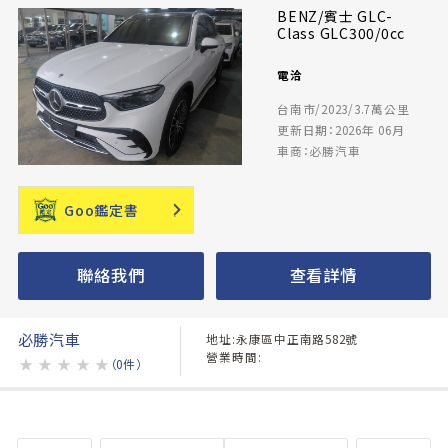
BENZ/賓士 GLC-
Class GLC300/0cc
電洽
台南市/2023/3.7萬公里
更新日期：2026年 06月
車商：必勝汽車
Goo鑑定書
聯絡我們
查看詳情
必勝汽車
地址:永康區中正南路582號
營業時間:
★
★
★
★
★
（0件）