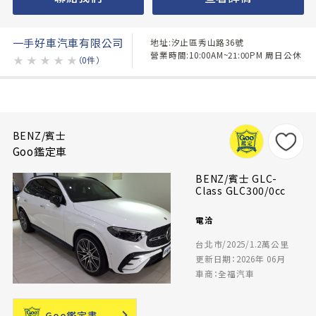
一手好車汽車有限公司
地址:汐止區秀山路36號
營業時間:10:00AM~21:00PM 周日公休
★
★
★
★
★
（0件）
BENZ/賓士
Goo鑑定車
BENZ/賓士 GLC-
Class GLC300/0cc
電洽
台北市/2025/1.2萬公里
更新日期：2026年 06月
車商：全福汽車
Goo鑑定書