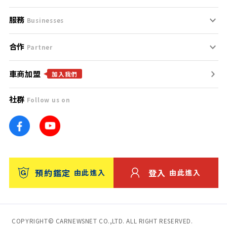
服務
支援中心
服務條款
Businesses
合作
什麼是Goo鑑定？
聯絡我們
免責聲明
Partner
車商加盟
合作夥伴
找好車
隱私權政策
加入我們
社群
Follow us on
廣告合作
找好店
團隊
找海外車
車訊網
消費者評價
台灣優良中古車商大獎
預約鑑定
登入
由此進入
由此進入
保固
收費服務
COPYRIGHT© CARNEWSNET CO.,LTD. ALL RIGHT RESERVED.