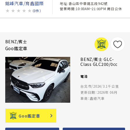
銘峰汽車/育鑫國際
地址:香山區中華路五段942號
營業時間:10:00AM~21:00PM 周日公休
★
★
★
★
★
（0件）
BENZ/賓士
Goo鑑定車
BENZ/賓士 GLC-
Class GLC200/0cc
電洽
台北市/2024/3.1千公里
更新日期：2026年 06月
車商：鑫總汽車
Goo鑑定書