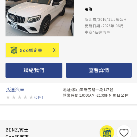
電洽
新北市/2016/12.5萬公里
更新日期：2026年 06月
車商：弘達汽車
Goo鑑定書
聯絡我們
查看詳情
弘達汽車
地址:泰山區新五路一段147號
營業時間:10:00AM~21:00PM 周日公休
★
★
★
★
★
（0件）
BENZ/賓士
Goo鑑定車