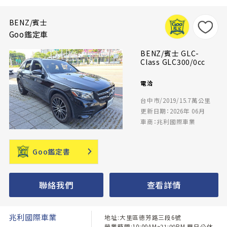
BENZ/賓士
Goo鑑定車
BENZ/賓士 GLC-
Class GLC300/0cc
電洽
台中市/2019/15.7萬公里
更新日期：2026年 06月
車商：兆利國際車業
Goo鑑定書
聯絡我們
查看詳情
兆利國際車業
地址:大里區德芳路三段6號
營業時間:10:00AM~21:00PM 周日公休