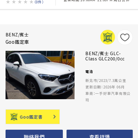
★
★
★
★
★
（0件）
BENZ/賓士
Goo鑑定車
BENZ/賓士 GLC-
Class GLC200/0cc
電洽
新北市/2023/7.3萬公里
更新日期：2026年 06月
車商：一手好車汽車有限公
司
Goo鑑定書
聯絡我們
查看詳情