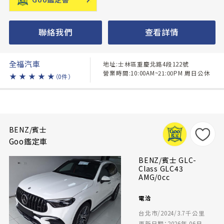
聯絡我們
查看詳情
全福汽車
地址:士林區重慶北路4段122號
營業時間:10:00AM~21:00PM 周日公休
★
★
★
★
★
（0件）
BENZ/賓士
Goo鑑定車
BENZ/賓士 GLC-
Class GLC43
AMG/0cc
電洽
台北市/2024/3.7千公里
更新日期：2026年 06月