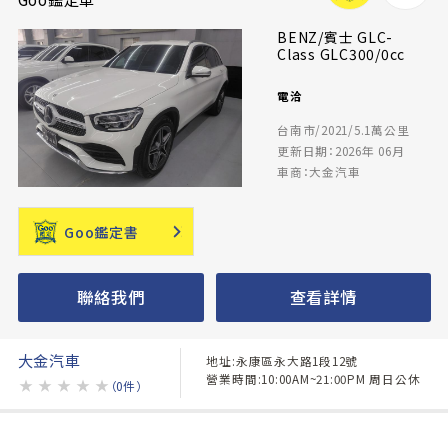
BENZ/賓士 GLC-
Class GLC300/0cc
電洽
台南市/2021/5.1萬公里
更新日期：2026年 06月
車商：大金汽車
Goo鑑定書
聯絡我們
查看詳情
大金汽車
地址:永康區永大路1段12號
營業時間:10:00AM~21:00PM 周日公休
★
★
★
★
★
（0件）