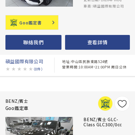
車商：碩益國際有限公司
Goo鑑定書
聯絡我們
查看詳情
碩益國際有限公司
地址:中山區民族東路524號
營業時間:10:00AM~21:00PM 周日公休
★
★
★
★
★
（0件）
BENZ/賓士
Goo鑑定車
BENZ/賓士 GLC-
Class GLC300/0cc