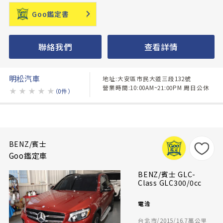
Goo鑑定書
聯絡我們
查看詳情
明松汽車
地址:大安區市民大道三段132號
營業時間:10:00AM~21:00PM 周日公休
★
★
★
★
★
（0件）
BENZ/賓士
Goo鑑定車
BENZ/賓士 GLC-
Class GLC300/0cc
電洽
台北市/2015/16.7萬公里