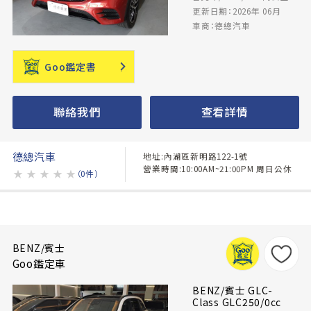
更新日期：2026年 06月
車商：德總汽車
Goo鑑定書
聯絡我們
查看詳情
德總汽車
地址:內湖區新明路122-1號
營業時間:10:00AM~21:00PM 周日公休
★
★
★
★
★
（0件）
BENZ/賓士
Goo鑑定車
BENZ/賓士 GLC-
Class GLC250/0cc