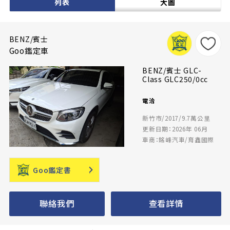
列表
大圖
BENZ/賓士
Goo鑑定車
BENZ/賓士 GLC-
Class GLC250/0cc
電洽
新竹市/2017/9.7萬公里
更新日期：2026年 06月
車商：銘峰汽車/育鑫國際
Goo鑑定書
聯絡我們
查看詳情