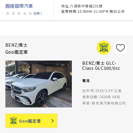
圓達國際汽車
地址:八德區中華路231號
營業時間:10:00AM~21:00PM 周日公休
★
★
★
★
★
（0件）
BENZ/賓士
Goo鑑定車
BENZ/賓士 GLC-
Class GLC300/0cc
電洽
台中市/2023/3.3千公里
更新日期：2026年 08月
車商：新世海汽車有限公司
Goo鑑定書