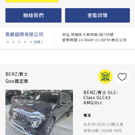
聯絡我們
查看詳情
賓爵國際有限公司
地址:桃園區大興西路3段790號
營業時間:10:00AM~21:00PM 周日公休
★
★
★
★
★
（0件）
BENZ/賓士
Goo鑑定車
BENZ/賓士 GLC-
Class GLC43
AMG/0cc
電洽
台北市/2024/2.0萬公里
更新日期：2026年 08月