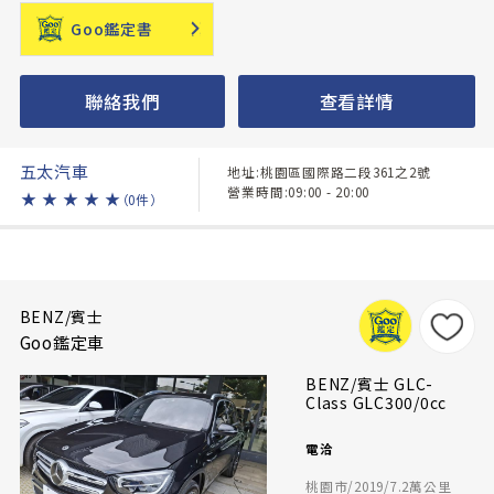
Goo鑑定書
聯絡我們
查看詳情
五太汽車
地址:桃園區國際路二段361之2號
營業時間:09:00 - 20:00
★
★
★
★
★
（0件）
BENZ/賓士
Goo鑑定車
BENZ/賓士 GLC-
Class GLC300/0cc
電洽
桃園市/2019/7.2萬公里