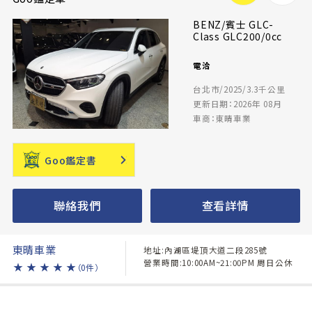
BENZ/賓士 GLC-
Class GLC200/0cc
電洽
台北市/2025/3.3千公里
更新日期：2026年 08月
車商：東晴車業
Goo鑑定書
聯絡我們
查看詳情
東晴車業
地址:內湖區堤頂大道二段285號
營業時間:10:00AM~21:00PM 周日公休
★
★
★
★
★
（0件）