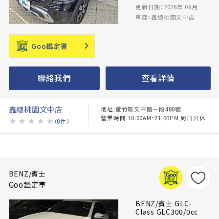
更新日期：2026年 08月
車商：鑫總桃園文中店
Goo鑑定書
聯絡我們
查看詳情
鑫總桃園文中店
地址:蘆竹區文中路一段480號
營業時間:10:00AM~21:00PM 周日公休
★
★
★
★
★
（0件）
BENZ/賓士
Goo鑑定車
BENZ/賓士 GLC-
Class GLC300/0cc