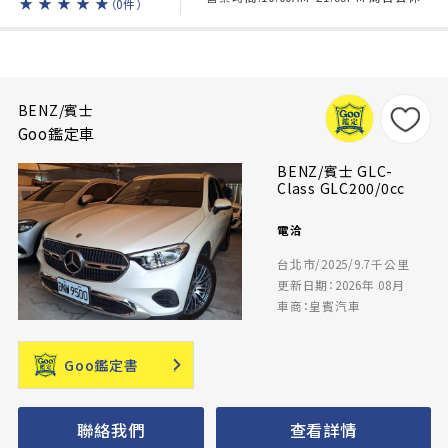
★
★
★
★
★
（0件）
BENZ/賓士
Goo鑑定車
BENZ/賓士 GLC-
Class GLC200/0cc
電洽
台北市/2025/9.7千公里
更新日期：2026年 08月
車商：皇賓汽車
Goo鑑定書
聯絡我們
查看詳情