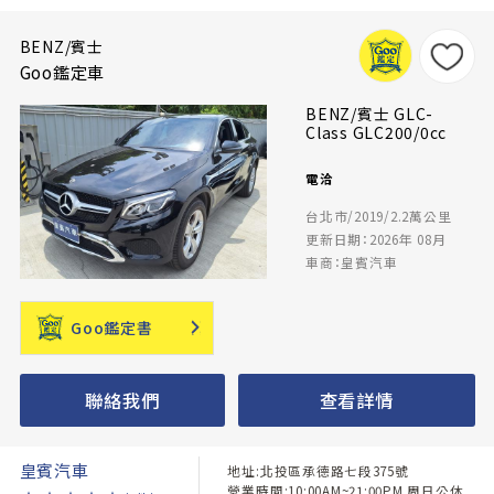
BENZ/賓士
Goo鑑定車
BENZ/賓士 GLC-
Class GLC200/0cc
電洽
台北市/2019/2.2萬公里
更新日期：2026年 08月
車商：皇賓汽車
Goo鑑定書
聯絡我們
查看詳情
皇賓汽車
地址:北投區承德路七段375號
營業時間:10:00AM~21:00PM 周日公休