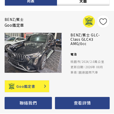
列表
大圖
BENZ/賓士
Goo鑑定車
BENZ/賓士 GLC-
Class GLC43
AMG/0cc
電洽
桃園市/2024/2.0萬公里
更新日期：2026年 08月
車商：圓達國際汽車
Goo鑑定書
聯絡我們
查看詳情