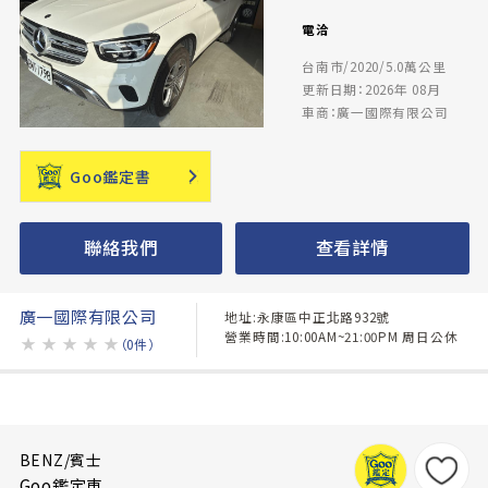
電洽
台南市/2020/5.0萬公里
更新日期：2026年 08月
車商：廣一國際有限公司
Goo鑑定書
聯絡我們
查看詳情
廣一國際有限公司
地址:永康區中正北路932號
營業時間:10:00AM~21:00PM 周日公休
★
★
★
★
★
（0件）
BENZ/賓士
Goo鑑定車