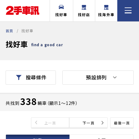
找好車
找好店
找海外車
首頁
找好車
找好車
find a good car
預設排列
搜尋條件
338
共找到
輛車（顯示1〜12件）
上一頁
下一頁
最後一頁