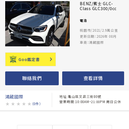
BENZ/賓士 GLC-
Class GLC300/0cc
電洽
桃園市/2021/2.9萬公里
更新日期：2026年 08月
車商：鴻葳國際
Goo鑑定書
聯絡我們
查看詳情
鴻葳國際
地址:龜山區文昌三街80號
營業時間:10:00AM~21:00PM 周日公休
★
★
★
★
★
（0件）