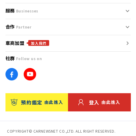
服務
支援中心
服務條款
Businesses
合作
什麼是Goo鑑定？
聯絡我們
免責聲明
Partner
車商加盟
合作夥伴
找好車
隱私權政策
加入我們
社群
Follow us on
廣告合作
找好店
團隊
找海外車
車訊網
消費者評價
台灣優良中古車商大獎
預約鑑定
登入
由此進入
由此進入
保固
收費服務
COPYRIGHT© CARNEWSNET CO.,LTD. ALL RIGHT RESERVED.