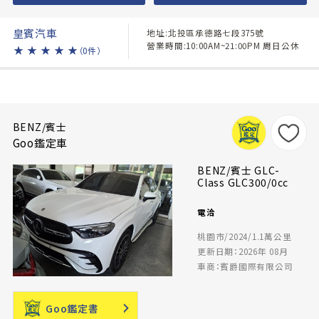
皇賓汽車
地址:北投區承德路七段375號
營業時間:10:00AM~21:00PM 周日公休
★
★
★
★
★
（0件）
BENZ/賓士
Goo鑑定車
BENZ/賓士 GLC-
Class GLC300/0cc
電洽
桃園市/2024/1.1萬公里
更新日期：2026年 08月
車商：賓爵國際有限公司
Goo鑑定書