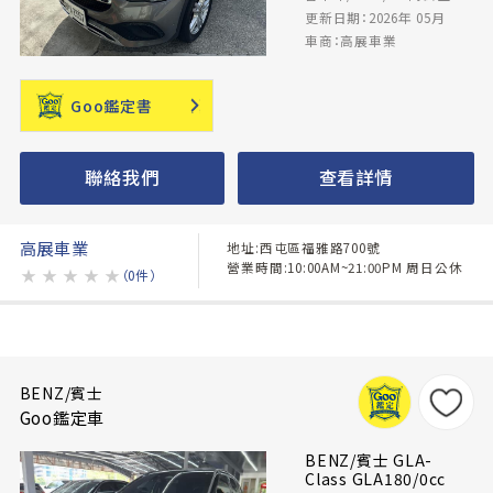
更新日期：2026年 05月
車商：高展車業
Goo鑑定書
聯絡我們
查看詳情
高展車業
地址:西屯區福雅路700號
營業時間:10:00AM~21:00PM 周日公休
★
★
★
★
★
（0件）
BENZ/賓士
Goo鑑定車
BENZ/賓士 GLA-
Class GLA180/0cc