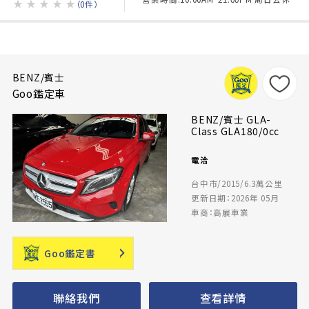
★
★
★
★
★
（0件）
BENZ/賓士
Goo鑑定車
BENZ/賓士 GLA-
Class GLA180/0cc
電洽
台中市/2015/6.3萬公里
更新日期：2026年 05月
車商：高展車業
Goo鑑定書
聯絡我們
查看詳情