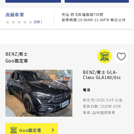
高展車業
地址:西屯區福雅路700號
營業時間:10:00AM~21:00PM 周日公休
★
★
★
★
★
（0件）
BENZ/賓士
Goo鑑定車
BENZ/賓士 GLA-
Class GLA180/0cc
電洽
新北市/2025/3.4千公里
更新日期：2026年 05月
車商：品祥國際車業
Goo鑑定書