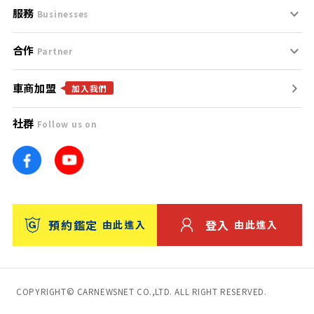
服務
支援中心
服務條款
Businesses
合作
什麼是Goo鑑定？
聯絡我們
免責聲明
Partner
車商加盟
合作夥伴
找好車
隱私權政策
加入我們
社群
Follow us on
廣告合作
找好店
團隊
找海外車
車訊網
消費者評價
台灣優良中古車商大獎
預約鑑定
登入
由此進入
由此進入
保固
收費服務
COPYRIGHT© CARNEWSNET CO.,LTD. ALL RIGHT RESERVED.