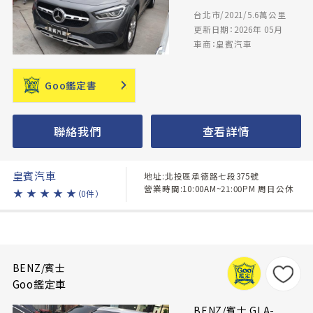
台北市/2021/5.6萬公里
更新日期：2026年 05月
車商：皇賓汽車
Goo鑑定書
聯絡我們
查看詳情
皇賓汽車
地址:北投區承德路七段375號
營業時間:10:00AM~21:00PM 周日公休
★
★
★
★
★
（0件）
BENZ/賓士
Goo鑑定車
BENZ/賓士 GLA-