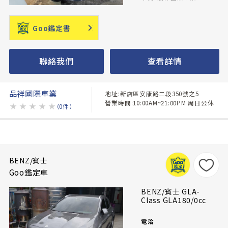
Goo鑑定書
聯絡我們
查看詳情
品祥國際車業
地址:新店區安康路二段350號之5
營業時間:10:00AM~21:00PM 周日公休
★
★
★
★
★
（0件）
BENZ/賓士
Goo鑑定車
BENZ/賓士 GLA-
Class GLA180/0cc
電洽