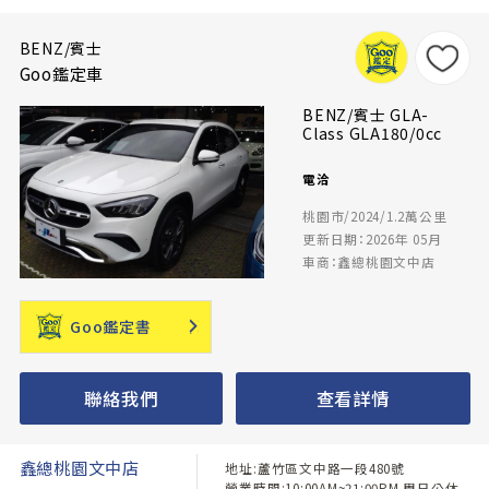
BENZ/賓士
Goo鑑定車
BENZ/賓士 GLA-
Class GLA180/0cc
電洽
桃園市/2024/1.2萬公里
更新日期：2026年 05月
車商：鑫總桃園文中店
Goo鑑定書
聯絡我們
查看詳情
鑫總桃園文中店
地址:蘆竹區文中路一段480號
營業時間:10:00AM~21:00PM 周日公休