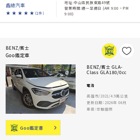
地址:中山區民族東路49號
鑫總汽車
營業時間:週一至週日 (AM 9:00 ~ PM
★
★
★
★
★
（1件）
9:00)
BENZ/賓士
Goo鑑定車
BENZ/賓士 GLA-
Class GLA180/0cc
電洽
高雄市/2021/4.9萬公里
更新日期：2026年 06月
車商：世聯國際
Goo鑑定書