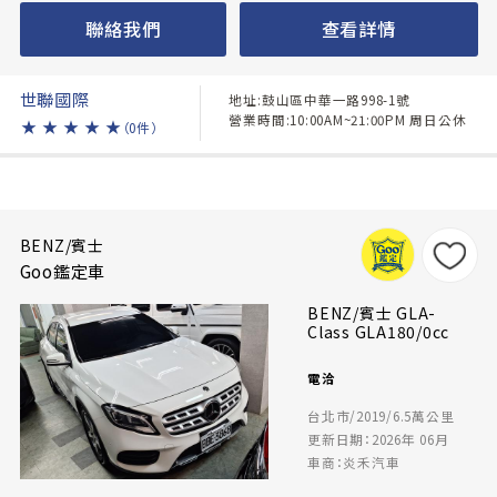
聯絡我們
查看詳情
世聯國際
地址:鼓山區中華一路998-1號
營業時間:10:00AM~21:00PM 周日公休
★
★
★
★
★
（0件）
BENZ/賓士
Goo鑑定車
BENZ/賓士 GLA-
Class GLA180/0cc
電洽
台北市/2019/6.5萬公里
更新日期：2026年 06月
車商：炎禾汽車