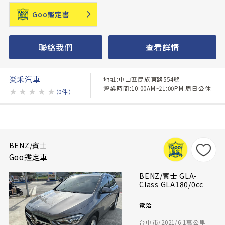
Goo鑑定書
聯絡我們
查看詳情
炎禾汽車
地址:中山區民族東路554號
營業時間:10:00AM~21:00PM 周日公休
★
★
★
★
★
（0件）
BENZ/賓士
Goo鑑定車
BENZ/賓士 GLA-
Class GLA180/0cc
電洽
台中市/2021/6.1萬公里