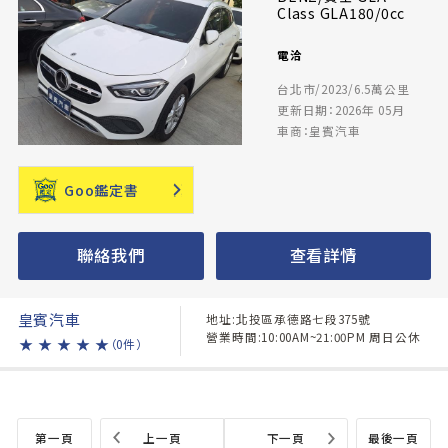
Class GLA180/0cc
電洽
台北市/2023/6.5萬公里
更新日期：2026年 05月
車商：皇賓汽車
Goo鑑定書
聯絡我們
查看詳情
皇賓汽車
地址:北投區承德路七段375號
營業時間:10:00AM~21:00PM 周日公休
★
★
★
★
★
（0件）
第一頁
上一頁
下一頁
最後一頁