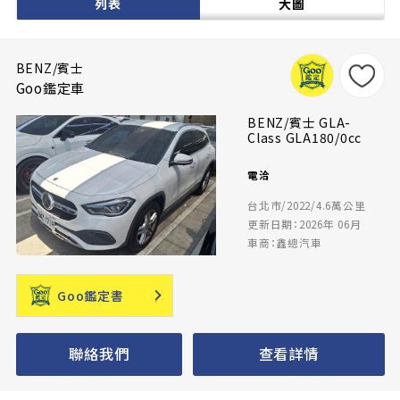
列表
大圖
BENZ/賓士
Goo鑑定車
BENZ/賓士 GLA-
Class GLA180/0cc
電洽
台北市/2022/4.6萬公里
更新日期：2026年 06月
車商：鑫總汽車
Goo鑑定書
聯絡我們
查看詳情