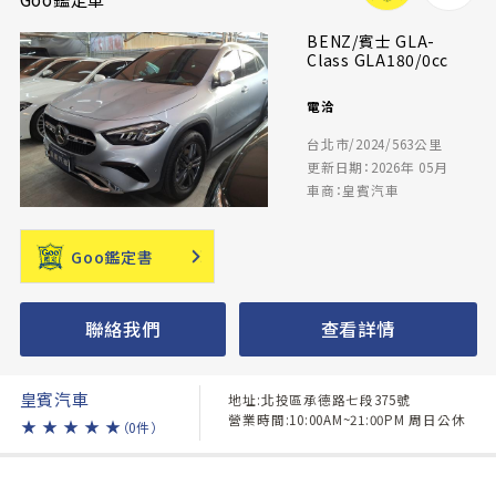
BENZ/賓士 GLA-
Class GLA180/0cc
電洽
台北市/2024/563公里
更新日期：2026年 05月
車商：皇賓汽車
Goo鑑定書
聯絡我們
查看詳情
皇賓汽車
地址:北投區承德路七段375號
營業時間:10:00AM~21:00PM 周日公休
★
★
★
★
★
（0件）