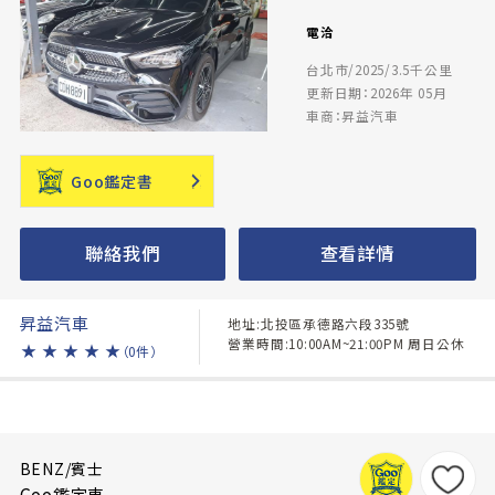
電洽
台北市/2025/3.5千公里
更新日期：2026年 05月
車商：昇益汽車
Goo鑑定書
聯絡我們
查看詳情
昇益汽車
地址:北投區承德路六段335號
營業時間:10:00AM~21:00PM 周日公休
★
★
★
★
★
（0件）
BENZ/賓士
Goo鑑定車