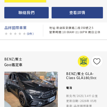
聯絡我們
查看詳情
品祥國際車業
地址:新店區安康路二段350號之5
營業時間:10:00AM~21:00PM 周日公休
★
★
★
★
★
（0件）
BENZ/賓士
Goo鑑定車
BENZ/賓士 GLA-
Class GLA180/0cc
電洽
新北市/2025/3.4千公里
更新日期：2026年 05月
車商：品祥國際車業