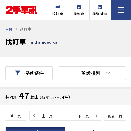
找好車
找好店
找海外車
首頁
找好車
找好車
find a good car
預設排列
搜尋條件
47
共找到
輛車（顯示13〜24件）
第一頁
上一頁
下一頁
最後一頁