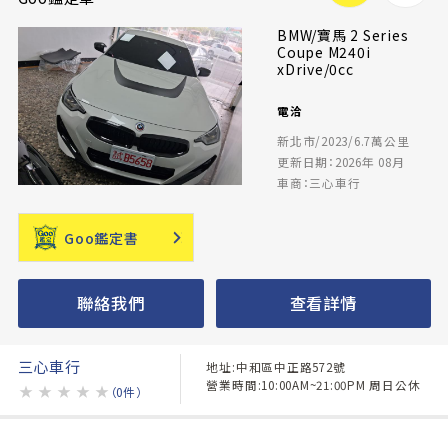
BMW/寶馬 2 Series
Coupe M240i
xDrive/0cc
電洽
新北市/2023/6.7萬公里
更新日期：2026年 08月
車商：三心車行
Goo鑑定書
聯絡我們
查看詳情
三心車行
地址:中和區中正路572號
營業時間:10:00AM~21:00PM 周日公休
★
★
★
★
★
（0件）