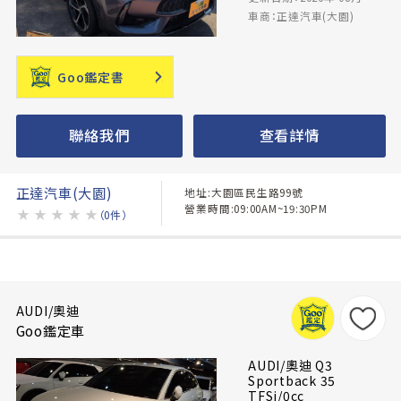
車商：正達汽車(大園)
Goo鑑定書
聯絡我們
查看詳情
正達汽車(大園)
地址:大園區民生路99號
營業時間:09:00AM~19:30PM
★
★
★
★
★
（0件）
AUDI/奧迪
Goo鑑定車
AUDI/奧迪 Q3
Sportback 35
TFSi/0cc