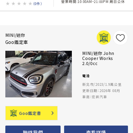
營業時間:10:00AM~21:00PM 周日公休
★
★
★
★
★
（0件）
MINI/迷你
Goo鑑定車
MINI/迷你 John
Cooper Works
2.0/0cc
電洽
新北市/2023/1.9萬公里
更新日期：2026年 08月
車商：宏昇汽車
Goo鑑定書
聯絡我們
查看詳情