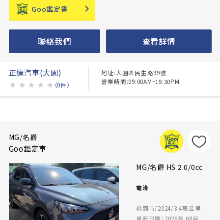
Goo鑑定書
聯絡我們
查看詳情
正達汽車(大園)
地址:大園區民生路99號
營業時間:09:00AM~19:30PM
★
★
★
★
★
（0件）
MG/名爵
Goo鑑定車
MG/名爵 HS 2.0/0cc
電洽
桃園市/2024/3.4萬公里
更新日期：2026年 08月