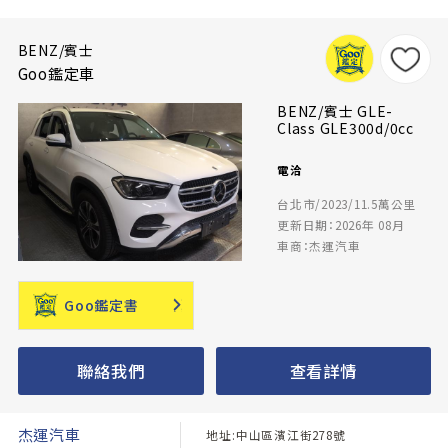
BENZ/賓士
Goo鑑定車
BENZ/賓士 GLE-
Class GLE300d/0cc
電洽
台北市/2023/11.5萬公里
更新日期：2026年 08月
車商：杰運汽車
Goo鑑定書
聯絡我們
查看詳情
杰運汽車
地址:中山區濱江街278號