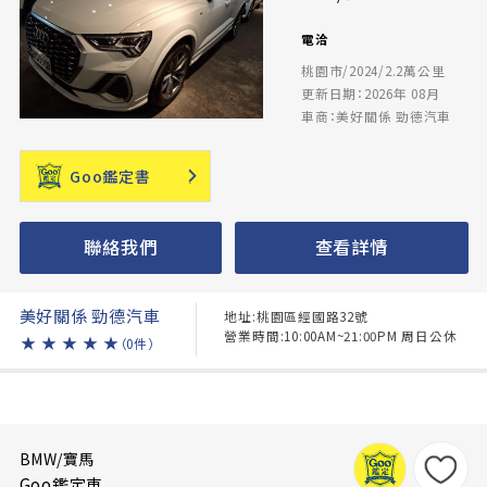
電洽
桃園市/2024/2.2萬公里
更新日期：2026年 08月
車商：美好關係 勁德汽車
Goo鑑定書
聯絡我們
查看詳情
美好關係 勁德汽車
地址:桃園區經國路32號
營業時間:10:00AM~21:00PM 周日公休
★
★
★
★
★
（0件）
BMW/寶馬
Goo鑑定車