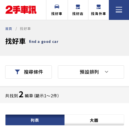
找好車
找好店
找海外車
首頁
找好車
找好車
find a good car
預設排列
搜尋條件
2
共找到
輛車（顯示1〜2件）
列表
大圖