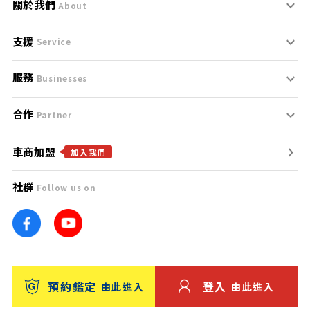
關於我們
About
支援
刊登規範
Service
服務
支援中心
服務條款
Businesses
合作
什麼是Goo鑑定？
聯絡我們
免責聲明
Partner
車商加盟
合作夥伴
找好車
隱私權政策
加入我們
社群
Follow us on
廣告合作
找好店
團隊
找海外車
車訊網
消費者評價
台灣優良中古車商大獎
預約鑑定
登入
由此進入
由此進入
保固