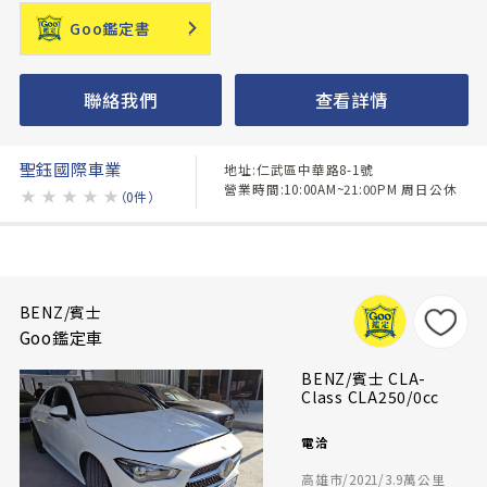
Goo鑑定書
聯絡我們
查看詳情
聖鈺國際車業
地址:仁武區中華路8-1號
營業時間:10:00AM~21:00PM 周日公休
★
★
★
★
★
（0件）
BENZ/賓士
Goo鑑定車
BENZ/賓士 CLA-
Class CLA250/0cc
電洽
高雄市/2021/3.9萬公里