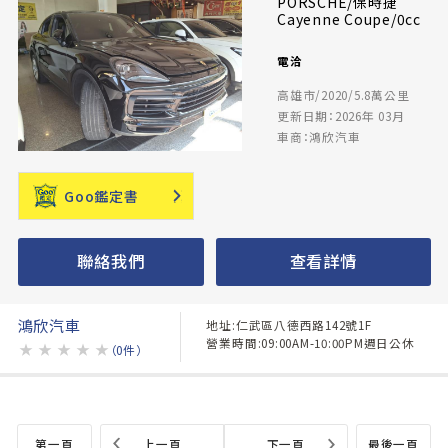
PORSCHE/保時捷
Cayenne Coupe/0cc
電洽
高雄市/2020/5.8萬公里
更新日期：2026年 03月
車商：鴻欣汽車
Goo鑑定書
聯絡我們
查看詳情
鴻欣汽車
地址:仁武區八德西路142號1F
營業時間:09:00AM-10:00PM週日公休
★
★
★
★
★
（0件）
第一頁
上一頁
下一頁
最後一頁