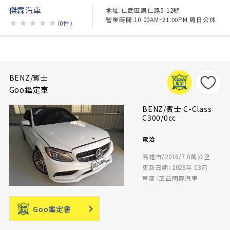
傑霖汽車
地址:仁武區鳳仁路5-12號
營業時間:10:00AM~21:00PM 周日公休
★
★
★
★
★
（0件）
BENZ/賓士
Goo鑑定車
BENZ/賓士 C-Class
C300/0cc
電洽
高雄市/2016/7.8萬公里
更新日期：2026年 03月
車商：正益國際汽車
Goo鑑定書