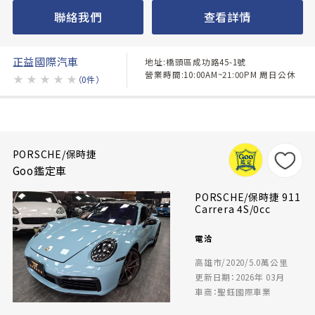
聯絡我們
查看詳情
正益國際汽車
地址:橋頭區成功路45-1號
營業時間:10:00AM~21:00PM 周日公休
★
★
★
★
★
（0件）
PORSCHE/保時捷
Goo鑑定車
PORSCHE/保時捷 911
Carrera 4S/0cc
電洽
高雄市/2020/5.0萬公里
更新日期：2026年 03月
車商：聖鈺國際車業