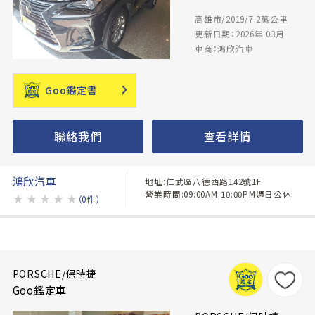
高雄市/2019/7.2萬公里
更新日期：2026年 03月
車商：鴻欣汽車
Goo鑑定書
聯絡我們
查看詳情
鴻欣汽車
地址:仁武區八德西路142號1F
營業時間:09:00AM-10:00PM週日公休
★
★
★
★
★
（0件）
PORSCHE/保時捷
Goo鑑定車