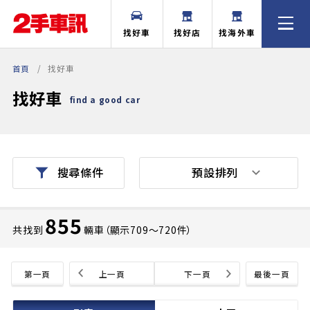
找好車
找好店
找海外車
首頁
找好車
找好車
find a good car
預設排列
搜尋條件
855
共找到
輛車（顯示709〜720件）
第一頁
上一頁
下一頁
最後一頁