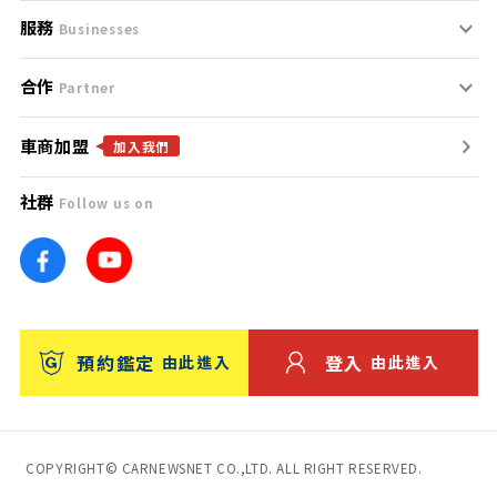
服務
支援中心
服務條款
Businesses
合作
什麼是Goo鑑定？
聯絡我們
免責聲明
Partner
車商加盟
合作夥伴
找好車
隱私權政策
加入我們
社群
Follow us on
廣告合作
找好店
團隊
找海外車
車訊網
消費者評價
台灣優良中古車商大獎
預約鑑定
登入
由此進入
由此進入
保固
收費服務
COPYRIGHT© CARNEWSNET CO.,LTD. ALL RIGHT RESERVED.