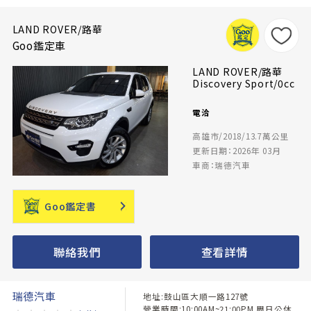
LAND ROVER/路華
Goo鑑定車
LAND ROVER/路華
Discovery Sport/0cc
電洽
高雄市/2018/13.7萬公里
更新日期：2026年 03月
車商：瑞德汽車
Goo鑑定書
聯絡我們
查看詳情
瑞德汽車
地址:鼓山區大順一路127號
營業時間:10:00AM~21:00PM 周日公休