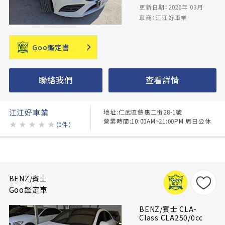
更新日期：2026年 03月
車商：江江好車業
Goo鑑定書
聯絡我們
查看詳情
江江好車業
地址:仁武區慈惠二街28-1號
營業時間:10:00AM~21:00PM 周日公休
★
★
★
★
★
（0件）
BENZ/賓士
Goo鑑定車
BENZ/賓士 CLA-
Class CLA250/0cc