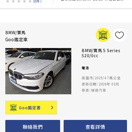
★
★
★
★
★
（0件）
BMW/寶馬
Goo鑑定車
BMW/寶馬 5 Series
520/0cc
電洽
高雄市/2019/4.7萬公里
更新日期：2026年 03月
車商：瑞德汽車
Goo鑑定書
聯絡我們
查看詳情