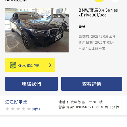
BMW/寶馬 X4 Series
xDrive30i/0cc
電洽
高雄市/2023/5.0萬公里
更新日期：2026年 03月
車商：江江好車業
Goo鑑定書
聯絡我們
查看詳情
江江好車業
地址:仁武區慈惠二街28-1號
營業時間:10:00AM~21:00PM 周日公休
★
★
★
★
★
（0件）