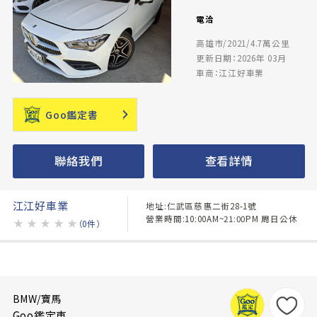
電洽
高雄市/2021/4.7萬公里
更新日期：2026年 03月
車商：江江好車業
Goo鑑定書
聯絡我們
查看詳情
江江好車業
地址:仁武區慈惠二街28-1號
營業時間:10:00AM~21:00PM 周日公休
★
★
★
★
★
（0件）
BMW/寶馬
Goo鑑定車