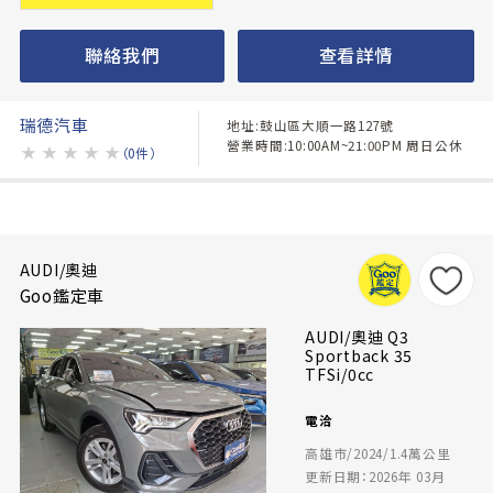
聯絡我們
查看詳情
瑞德汽車
地址:鼓山區大順一路127號
營業時間:10:00AM~21:00PM 周日公休
★
★
★
★
★
（0件）
AUDI/奧迪
Goo鑑定車
AUDI/奧迪 Q3
Sportback 35
TFSi/0cc
電洽
高雄市/2024/1.4萬公里
更新日期：2026年 03月