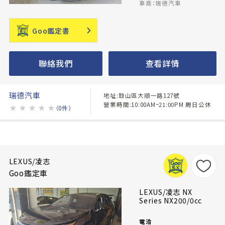
車商：瑞德汽車
Goo鑑定書
聯絡我們
查看詳情
瑞德汽車
地址:鼓山區大順一路127號
營業時間:10:00AM~21:00PM 周日公休
★
★
★
★
★
（0件）
LEXUS/凌志
Goo鑑定車
LEXUS/凌志 NX
Series NX200/0cc
電洽