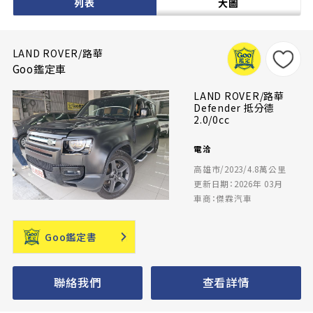
列表
大圖
LAND ROVER/路華
Goo鑑定車
LAND ROVER/路華
Defender 抵分德
2.0/0cc
電洽
高雄市/2023/4.8萬公里
更新日期：2026年 03月
車商：傑霖汽車
Goo鑑定書
聯絡我們
查看詳情